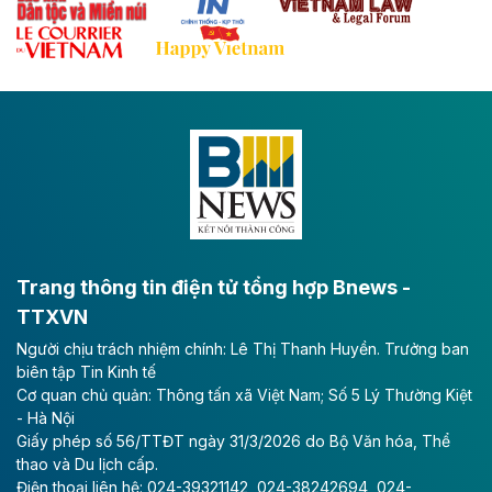
Theo baodautu.vn
Đề xuất đầu tư 11.500 tỷ đồng xây dựng cao
tốc CT.11 qua Ninh Bình
Dự án đầu tư tuyến cao tốc CT.11, đoạn Liêm Tuyền -
Đông A dài khoảng 25,1 km được kỳ vọng sẽ tạo động
lực phát triển kinh tế - xã hội khu vực phía Nam đồng
bằng sông Hồng.
Theo baodautu.vn
ACV rót gần 40 ngàn tỷ đồng vào sân bay
Long Thành
Trang thông tin điện tử tổng hợp Bnews -
TTXVN
Tổng công ty Cảng hàng không Việt Nam - CTCP
Người chịu trách nhiệm chính: Lê Thị Thanh Huyền. Trưởng ban
(ACV) vừa lập kỷ lục mới về lợi nhuận trong quý
biên tập Tin Kinh tế
II/2026.
Cơ quan chủ quản: Thông tấn xã Việt Nam; Số 5 Lý Thường Kiệt
- Hà Nội
Theo baodautu.vn
Giấy phép số 56/TTĐT ngày 31/3/2026 do Bộ Văn hóa, Thể
Vinaconex lập đỉnh doanh thu
thao và Du lịch cấp.
Điện thoại liên hệ: 024-39321142, 024-38242694, 024-