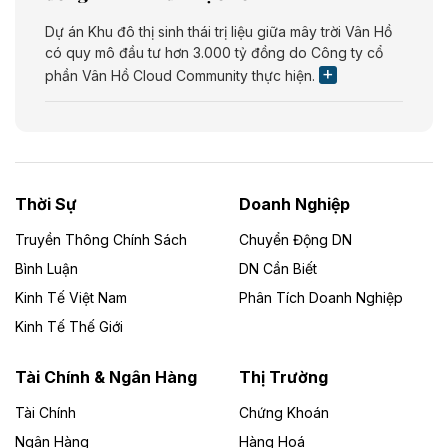
Dự án Khu đô thị sinh thái trị liệu giữa mây trời Vân Hồ
có quy mô đầu tư hơn 3.000 tỷ đồng do Công ty cổ
phần Vân Hồ Cloud Community thực hiện.
Theo vietnamfinance.vn
Năng lượng môi trường Bắc Giang đầu tư
nhà máy điện rác 1.866 tỷ đồng
Thời Sự
Doanh Nghiệp
Dự án Nhà máy xử lý rác và phát điện Bắc Giang do
Công ty TNHH Năng lượng môi trường Bắc Giang làm
Truyền Thông Chính Sách
Chuyển Động DN
chủ đầu tư, có tổng mức đầu tư 1.866 tỷ đồng.
Bình Luận
DN Cần Biết
Kinh Tế Việt Nam
Phân Tích Doanh Nghiệp
Theo vietnamfinance.vn
Đức Long Gia Lai mở rộng ‘hệ sinh thái’
Kinh Tế Thế Giới
năng lượng với loạt dự án nghìn tỷ ở Gia
Lai
Tài Chính & Ngân Hàng
Thị Trường
Tài Chính
Chứng Khoán
Bốn doanh nghiệp có sự góp vốn của Công ty Cổ
phần Tập đoàn Đức Long Gia Lai (HoSE: DLG) được
Ngân Hàng
Hàng Hoá