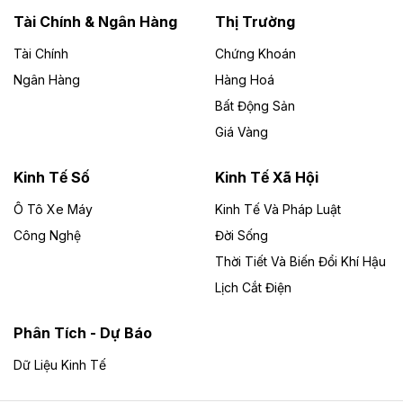
Lai
Tài Chính & Ngân Hàng
Thị Trường
Tài Chính
Chứng Khoán
Bốn doanh nghiệp có sự góp vốn của Công ty Cổ
phần Tập đoàn Đức Long Gia Lai (HoSE: DLG) được
Ngân Hàng
Hàng Hoá
chấp thuận đầu tư 4 dự án điện gió và điện mặt trời tại
Bất Động Sản
Gia Lai với tổng vốn hơn 4.750 tỷ đồng.
Giá Vàng
Theo vnexpress.net
Đồng Nai cho thuê gần 59 ha đất làm khu
Kinh Tế Số
Kinh Tế Xã Hội
công nghiệp ở Long Thành
Ô Tô Xe Máy
Kinh Tế Và Pháp Luật
Công Nghệ
UBND TP Đồng Nai cho Công ty Amata thuê gần 59 ha
Đời Sống
đất để đầu tư khu công nghiệp công nghệ cao Long
Thời Tiết Và Biến Đổi Khí Hậu
Thành, thời hạn đến 2065.
Lịch Cắt Điện
Theo baodautu.vn
Phân Tích - Dự Báo
Đề xuất hỗ trợ 20.000 tỷ đồng làm cao tốc
Thái Nguyên - Lạng Sơn
Dữ Liệu Kinh Tế
Tuyến cao tốc Thái Nguyên - Lạng Sơn khi hình thành