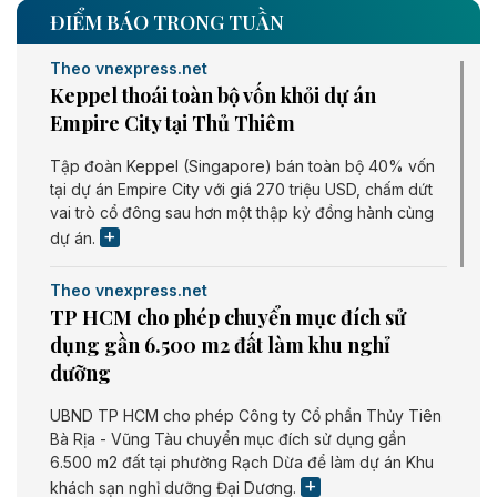
ĐIỂM BÁO TRONG TUẦN
Theo vnexpress.net
Keppel thoái toàn bộ vốn khỏi dự án
Empire City tại Thủ Thiêm
Tập đoàn Keppel (Singapore) bán toàn bộ 40% vốn
tại dự án Empire City với giá 270 triệu USD, chấm dứt
vai trò cổ đông sau hơn một thập kỷ đồng hành cùng
dự án.
Theo vnexpress.net
TP HCM cho phép chuyển mục đích sử
dụng gần 6.500 m2 đất làm khu nghỉ
dưỡng
UBND TP HCM cho phép Công ty Cổ phần Thủy Tiên
Bà Rịa - Vũng Tàu chuyển mục đích sử dụng gần
6.500 m2 đất tại phường Rạch Dừa để làm dự án Khu
khách sạn nghỉ dưỡng Đại Dương.