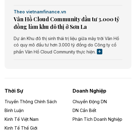
Theo vietnamfinance.vn
Vân Hồ Cloud Community đầu tư 3.000 tỷ
đồng làm khu đô thị ở Sơn La
Dự án Khu đô thị sinh thái trị liệu giữa mây trời Vân Hồ
có quy mô đầu tư hơn 3.000 tỷ đồng do Công ty cổ
phần Vân Hồ Cloud Community thực hiện.
Theo vietnamfinance.vn
Năng lượng môi trường Bắc Giang đầu tư
nhà máy điện rác 1.866 tỷ đồng
Thời Sự
Doanh Nghiệp
Dự án Nhà máy xử lý rác và phát điện Bắc Giang do
Công ty TNHH Năng lượng môi trường Bắc Giang làm
Truyền Thông Chính Sách
Chuyển Động DN
chủ đầu tư, có tổng mức đầu tư 1.866 tỷ đồng.
Bình Luận
DN Cần Biết
Kinh Tế Việt Nam
Phân Tích Doanh Nghiệp
Theo vietnamfinance.vn
Đức Long Gia Lai mở rộng ‘hệ sinh thái’
Kinh Tế Thế Giới
năng lượng với loạt dự án nghìn tỷ ở Gia