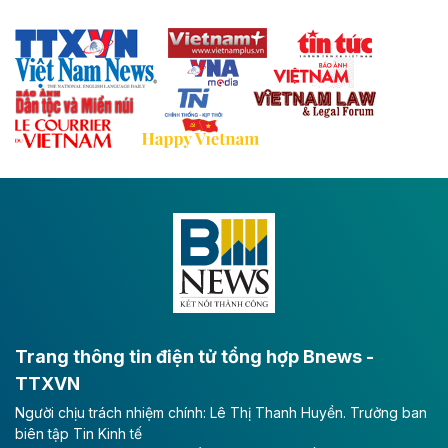
sẽ trở thành trục giao thông chiến lược, kết nối tỉnh
Thái Nguyên và các tỉnh trung du, miền núi phía Bắc
với hệ thống cửa khẩu quốc tế tại Lạng Sơn.
Theo baodautu.vn
Đề xuất đầu tư 11.500 tỷ đồng xây dựng cao
tốc CT.11 qua Ninh Bình
Dự án đầu tư tuyến cao tốc CT.11, đoạn Liêm Tuyền -
Đông A dài khoảng 25,1 km được kỳ vọng sẽ tạo động
lực phát triển kinh tế - xã hội khu vực phía Nam đồng
bằng sông Hồng.
Theo baodautu.vn
ACV rót gần 40 ngàn tỷ đồng vào sân bay
Long Thành
Trang thông tin điện tử tổng hợp Bnews -
TTXVN
Tổng công ty Cảng hàng không Việt Nam - CTCP
Người chịu trách nhiệm chính: Lê Thị Thanh Huyền. Trưởng ban
(ACV) vừa lập kỷ lục mới về lợi nhuận trong quý
biên tập Tin Kinh tế
II/2026.