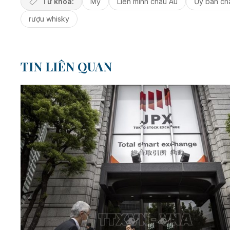
Từ khóa:
Mỹ
Liên minh châu Âu
Ủy ban ch
rượu whisky
TIN LIÊN QUAN