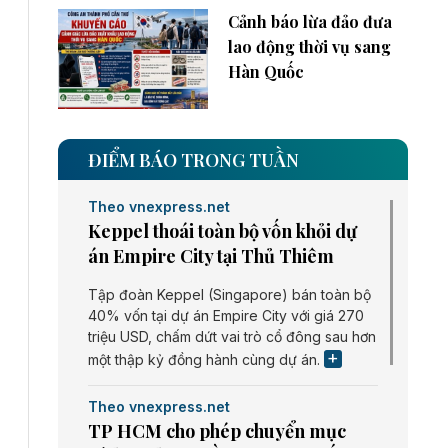
Cảnh báo lừa đảo đưa
lao động thời vụ sang
Hàn Quốc
ĐIỂM BÁO TRONG TUẦN
Theo vnexpress.net
Keppel thoái toàn bộ vốn khỏi dự
án Empire City tại Thủ Thiêm
Tập đoàn Keppel (Singapore) bán toàn bộ
40% vốn tại dự án Empire City với giá 270
triệu USD, chấm dứt vai trò cổ đông sau hơn
một thập kỷ đồng hành cùng dự án.
Theo vnexpress.net
TP HCM cho phép chuyển mục