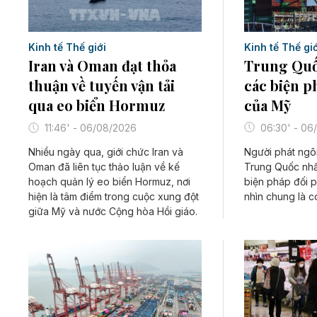
Kinh tế Thế giớ
Kinh tế Thế giới
Trung Quốc
Iran và Oman đạt thỏa
các biện p
thuận về tuyến vận tải
của Mỹ
qua eo biển Hormuz
06:30' - 06
11:46' - 06/08/2026
Người phát ngô
Nhiều ngày qua, giới chức Iran và
Trung Quốc nh
Oman đã liên tục thảo luận về kế
biện pháp đối 
hoạch quản lý eo biển Hormuz, nơi
nhìn chung là có
hiện là tâm điểm trong cuộc xung đột
giữa Mỹ và nước Cộng hòa Hồi giáo.