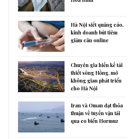
Hà Nội siết quảng cáo,
kinh doanh bút tiêm
giảm cân online
Chuyên gia hiến kế tái
thiết sông Hồng, mở
không gian phát triển
cho Hà Nội
Iran và Oman đạt thỏa
thuận về tuyến vận tải
qua eo biển Hormuz