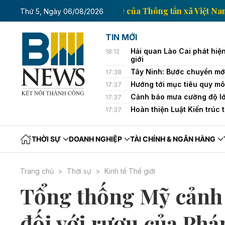
Trang thông tin kinh tế của Thông tấn
Thứ 5, Ngày 06/08/2026
TIN MỚI
Hải quan Lào Cai phát hiện
18:12
giới
Tây Ninh: Bước chuyển mới
17:38
Hướng tới mục tiêu quy m
17:37
Cảnh báo mưa cường độ lớ
17:37
Hoàn thiện Luật Kiến trúc 
17:37
THỜI SỰ
DOANH NGHIỆP
TÀI CHÍNH & NGÂN HÀNG
Trang chủ
Thời sự
Kinh tế Thế giới
Tổng thống Mỹ cảnh 
đối với rượu của Phá