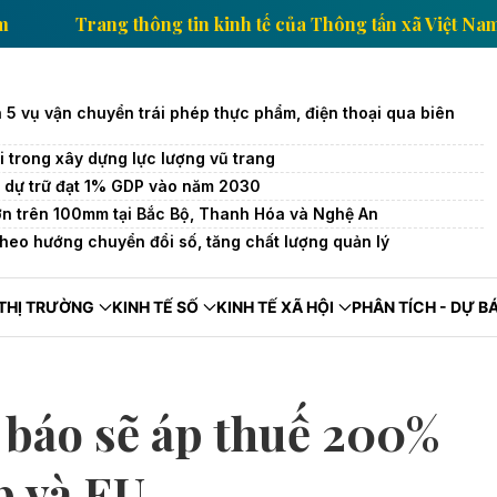
 xã Việt Nam
Trang thông tin kinh tế của Thông tấn
 5 vụ vận chuyển trái phép thực phẩm, điện thoại qua biên
 trong xây dựng lực lượng vũ trang
ô dự trữ đạt 1% GDP vào năm 2030
n trên 100mm tại Bắc Bộ, Thanh Hóa và Nghệ An
theo hướng chuyển đổi số, tăng chất lượng quản lý
THỊ TRƯỜNG
KINH TẾ SỐ
KINH TẾ XÃ HỘI
PHÂN TÍCH - DỰ B
báo sẽ áp thuế 200%
p và EU