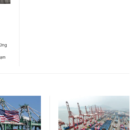
hững
lạm