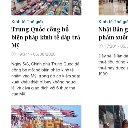
Kinh tế Thế giới
Kinh tế Thế giớ
Trung Quốc công bố
Nhật Bản g
biện pháp kinh tế đáp trả
phẩm xuốn
Mỹ
17:20' - 05
19:34' - 05/08/2026
Đây sẽ là lần đ
thuế tiêu dùng 
Ngày 5/8, Chính phủ Trung Quốc đã
thuế này được 
công bố một số biện pháp kinh tế
1989.
nhắm vào Mỹ, trong đó có kiểm soát
xuất khẩu thiết bị bay không người
lái và cấm giao dịch với 6 thực thể
của Mỹ.