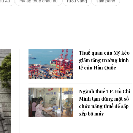
âu Âu
mỹ áp thuế châu âu
rượu vang
sâm panh
Thuế quan của Mỹ kéo
giảm tăng trưởng kinh
tế của Hàn Quốc
Ngành thuế TP. Hồ Chí
Minh tạm dừng một số
chức năng thuế để sắp
xếp bộ máy