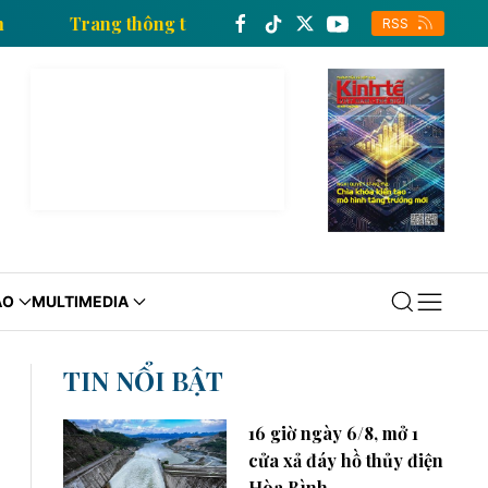
 xã Việt Nam
Trang thông tin kinh tế của Thông tấn 
RSS
ÁO
MULTIMEDIA
TIN NỔI BẬT
16 giờ ngày 6/8, mở 1
cửa xả đáy hồ thủy điện
Hòa Bình