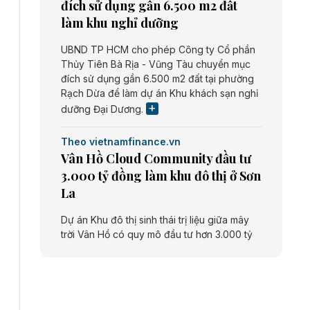
đích sử dụng gần 6.500 m2 đất
làm khu nghỉ dưỡng
UBND TP HCM cho phép Công ty Cổ phần
Thủy Tiên Bà Rịa - Vũng Tàu chuyển mục
đích sử dụng gần 6.500 m2 đất tại phường
Rạch Dừa để làm dự án Khu khách sạn nghỉ
dưỡng Đại Dương.
Theo vietnamfinance.vn
Vân Hồ Cloud Community đầu tư
3.000 tỷ đồng làm khu đô thị ở Sơn
La
Dự án Khu đô thị sinh thái trị liệu giữa mây
trời Vân Hồ có quy mô đầu tư hơn 3.000 tỷ
đồng do Công ty cổ phần Vân Hồ Cloud
Community thực hiện.
Theo vietnamfinance.vn