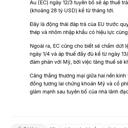
Âu (EC) ngày 12/3 tuyên bố sẽ áp thuế trả
(khoảng 28 tỷ USD) kể từ tháng tới.
Đây là động thái đáp trả của EU trước q
thép và nhôm nhập khẩu có hiệu lực cùn
Ngoài ra, EC cũng cho biết sẽ chấm dứt lệ
ngày 1/4 và áp thuế đầy đủ kể từ ngày 13
đàm phán với Mỹ, bởi việc tăng thuế sẽ k
Căng thẳng thương mại giữa hai nền kinh t
đồng tương lai chứng khoán Mỹ và cổ phi
giảm mạnh sau tuyên bố của nhà lãnh đạ