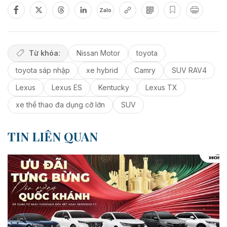
Zalo
Từ khóa:
Nissan Motor
toyota
toyota sáp nhập
xe hybrid
Camry
SUV RAV4
Lexus
Lexus ES
Kentucky
Lexus TX
xe thể thao đa dụng cỡ lớn
SUV
TIN LIÊN QUAN