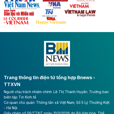
với hệ thống cửa khẩu quốc tế tại Lạng Sơn.
Theo baodautu.vn
Đề xuất đầu tư 11.500 tỷ đồng xây dựng cao
tốc CT.11 qua Ninh Bình
Dự án đầu tư tuyến cao tốc CT.11, đoạn Liêm Tuyền -
Đông A dài khoảng 25,1 km được kỳ vọng sẽ tạo động
lực phát triển kinh tế - xã hội khu vực phía Nam đồng
bằng sông Hồng.
Theo baodautu.vn
ACV rót gần 40 ngàn tỷ đồng vào sân bay
Long Thành
Trang thông tin điện tử tổng hợp Bnews -
TTXVN
Tổng công ty Cảng hàng không Việt Nam - CTCP
Người chịu trách nhiệm chính: Lê Thị Thanh Huyền. Trưởng ban
(ACV) vừa lập kỷ lục mới về lợi nhuận trong quý
biên tập Tin Kinh tế
II/2026.
Cơ quan chủ quản: Thông tấn xã Việt Nam; Số 5 Lý Thường Kiệt
- Hà Nội
Theo baodautu.vn
Giấy phép số 56/TTĐT ngày 31/3/2026 do Bộ Văn hóa, Thể