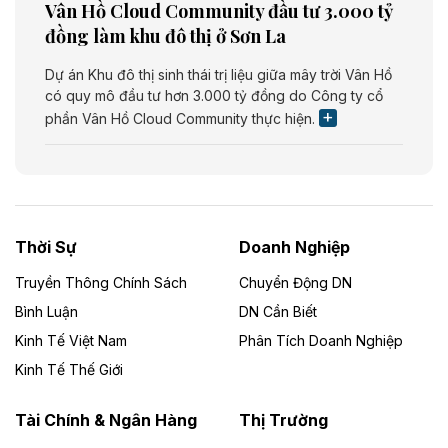
Vân Hồ Cloud Community đầu tư 3.000 tỷ
đồng làm khu đô thị ở Sơn La
Dự án Khu đô thị sinh thái trị liệu giữa mây trời Vân Hồ
có quy mô đầu tư hơn 3.000 tỷ đồng do Công ty cổ
phần Vân Hồ Cloud Community thực hiện.
Theo vietnamfinance.vn
Năng lượng môi trường Bắc Giang đầu tư
nhà máy điện rác 1.866 tỷ đồng
Thời Sự
Doanh Nghiệp
Dự án Nhà máy xử lý rác và phát điện Bắc Giang do
Công ty TNHH Năng lượng môi trường Bắc Giang làm
Truyền Thông Chính Sách
Chuyển Động DN
chủ đầu tư, có tổng mức đầu tư 1.866 tỷ đồng.
Bình Luận
DN Cần Biết
Kinh Tế Việt Nam
Phân Tích Doanh Nghiệp
Theo vietnamfinance.vn
Đức Long Gia Lai mở rộng ‘hệ sinh thái’
Kinh Tế Thế Giới
năng lượng với loạt dự án nghìn tỷ ở Gia
Lai
Tài Chính & Ngân Hàng
Thị Trường