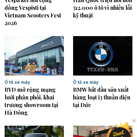
Vespa kết nối cộng
Hàn Quốc triệu hồi hơn
đồng Vespisti tại
512.000 ô tô vì nhiều lỗi
Vietnam Scooters Fest
kỹ thuật
2026
Ô tô xe máy
Ô tô xe máy
BYD mở rộng mạng
BMW bắt đầu sản xuất
lưới phân phối, khai
hàng loạt i3 thuần điện
trương showroom tại
tại Đức
Hà Đông