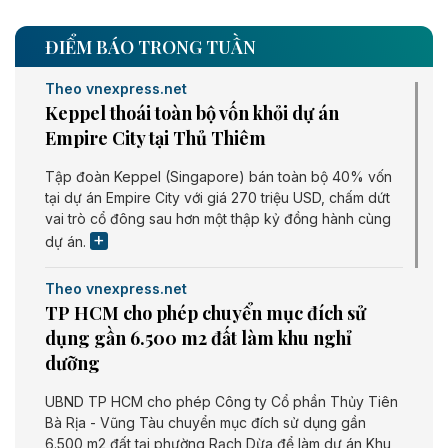
ĐIỂM BÁO TRONG TUẦN
Theo vnexpress.net
Keppel thoái toàn bộ vốn khỏi dự án
Empire City tại Thủ Thiêm
Tập đoàn Keppel (Singapore) bán toàn bộ 40% vốn
tại dự án Empire City với giá 270 triệu USD, chấm dứt
vai trò cổ đông sau hơn một thập kỷ đồng hành cùng
dự án.
Theo vnexpress.net
TP HCM cho phép chuyển mục đích sử
dụng gần 6.500 m2 đất làm khu nghỉ
dưỡng
UBND TP HCM cho phép Công ty Cổ phần Thủy Tiên
Bà Rịa - Vũng Tàu chuyển mục đích sử dụng gần
6.500 m2 đất tại phường Rạch Dừa để làm dự án Khu