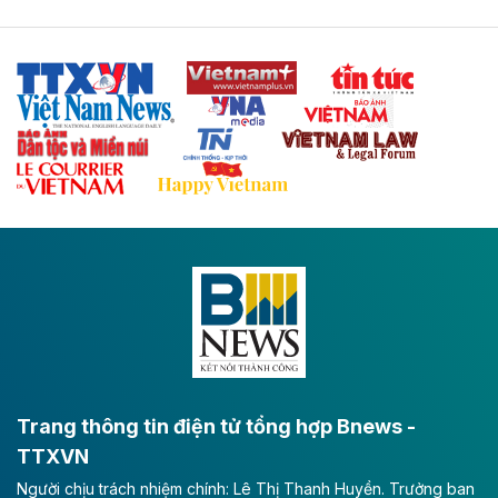
Tuyến cao tốc Thái Nguyên - Lạng Sơn khi hình thành
sẽ trở thành trục giao thông chiến lược, kết nối tỉnh
Thái Nguyên và các tỉnh trung du, miền núi phía Bắc
với hệ thống cửa khẩu quốc tế tại Lạng Sơn.
Theo baodautu.vn
Đề xuất đầu tư 11.500 tỷ đồng xây dựng cao
tốc CT.11 qua Ninh Bình
Dự án đầu tư tuyến cao tốc CT.11, đoạn Liêm Tuyền -
Đông A dài khoảng 25,1 km được kỳ vọng sẽ tạo động
lực phát triển kinh tế - xã hội khu vực phía Nam đồng
bằng sông Hồng.
Theo baodautu.vn
ACV rót gần 40 ngàn tỷ đồng vào sân bay
Long Thành
Trang thông tin điện tử tổng hợp Bnews -
TTXVN
Tổng công ty Cảng hàng không Việt Nam - CTCP
Người chịu trách nhiệm chính: Lê Thị Thanh Huyền. Trưởng ban
(ACV) vừa lập kỷ lục mới về lợi nhuận trong quý