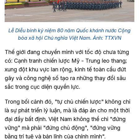
Lễ Diễu binh kỷ niệm 80 năm Quốc khánh nước Cộng
bòa xã hội Chủ nghĩa Việt Nam. Ảnh: TTXVN
Thế giới đang chuyển mình với tốc độ chưa từng
có: Cạnh tranh chiến lược Mỹ - Trung leo thang;
xung đột khu vực lan rộng, kinh tế toàn cầu đứt
gãy và công nghệ số tạo ra những thay đổi sâu
sắc trong cục diện quyền lực.
Trong bối cảnh đó, "tự chủ chiến lược" không chỉ
là sự phát triển lý luận, mà là đáp án cho một thời
đại đầy bất định. Việt Nam không thể chỉ "đứng
vững" mà phải "đứng chủ động", "đứng vững
bằng trí tuệ và bản lĩnh của chính mình".