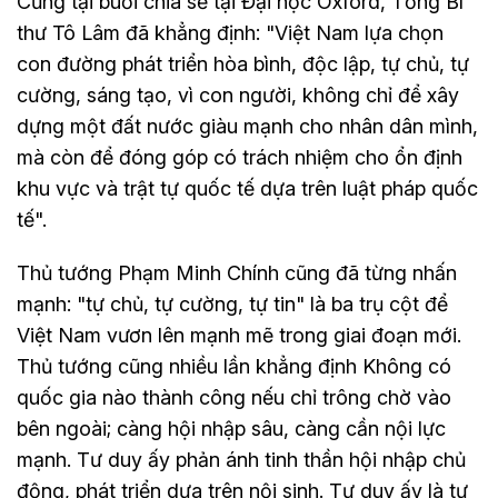
Cũng tại buổi chia sẻ tại Đại học Oxford, Tổng Bí
thư Tô Lâm đã khẳng định: "Việt Nam lựa chọn
con đường phát triển hòa bình, độc lập, tự chủ, tự
cường, sáng tạo, vì con người, không chỉ để xây
dựng một đất nước giàu mạnh cho nhân dân mình,
mà còn để đóng góp có trách nhiệm cho ổn định
khu vực và trật tự quốc tế dựa trên luật pháp quốc
tế".
Thủ tướng Phạm Minh Chính cũng đã từng nhấn
mạnh: "tự chủ, tự cường, tự tin" là ba trụ cột để
Việt Nam vươn lên mạnh mẽ trong giai đoạn mới.
Thủ tướng cũng nhiều lần khẳng định Không có
quốc gia nào thành công nếu chỉ trông chờ vào
bên ngoài; càng hội nhập sâu, càng cần nội lực
mạnh. Tư duy ấy phản ánh tinh thần hội nhập chủ
động, phát triển dựa trên nội sinh. Tư duy ấy là tự