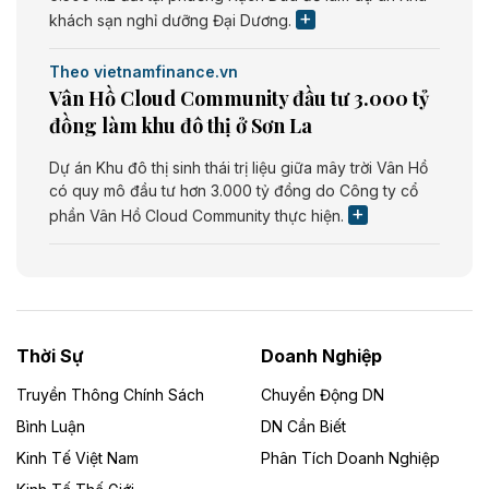
khách sạn nghỉ dưỡng Đại Dương.
Theo vietnamfinance.vn
Vân Hồ Cloud Community đầu tư 3.000 tỷ
đồng làm khu đô thị ở Sơn La
Dự án Khu đô thị sinh thái trị liệu giữa mây trời Vân Hồ
có quy mô đầu tư hơn 3.000 tỷ đồng do Công ty cổ
phần Vân Hồ Cloud Community thực hiện.
Theo vietnamfinance.vn
Năng lượng môi trường Bắc Giang đầu tư
nhà máy điện rác 1.866 tỷ đồng
Thời Sự
Doanh Nghiệp
Dự án Nhà máy xử lý rác và phát điện Bắc Giang do
Công ty TNHH Năng lượng môi trường Bắc Giang làm
Truyền Thông Chính Sách
Chuyển Động DN
chủ đầu tư, có tổng mức đầu tư 1.866 tỷ đồng.
Bình Luận
DN Cần Biết
Kinh Tế Việt Nam
Phân Tích Doanh Nghiệp
Theo vietnamfinance.vn