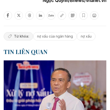
Ngọc Quỳnh/Bnews/vnanet.vn
Zalo
Từ khóa:
nợ xấu của ngân hàng
nợ xấu
TIN LIÊN QUAN