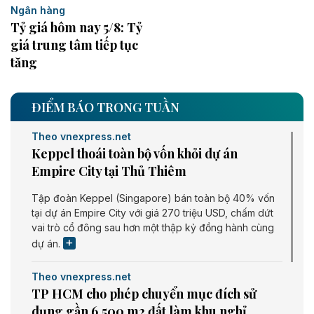
Ngân hàng
Tỷ giá hôm nay 5/8: Tỷ
giá trung tâm tiếp tục
tăng
ĐIỂM BÁO TRONG TUẦN
Theo vnexpress.net
Keppel thoái toàn bộ vốn khỏi dự án
Empire City tại Thủ Thiêm
Tập đoàn Keppel (Singapore) bán toàn bộ 40% vốn
tại dự án Empire City với giá 270 triệu USD, chấm dứt
vai trò cổ đông sau hơn một thập kỷ đồng hành cùng
dự án.
Theo vnexpress.net
TP HCM cho phép chuyển mục đích sử
dụng gần 6.500 m2 đất làm khu nghỉ