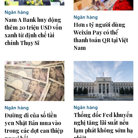
Ngân hàng
Ngân hàng
Nam A Bank huy động
Hơn 1 tỷ người dùng
thêm 20 triệu USD vốn
Weixin Pay có thể
xanh từ định chế tài
thanh toán QR tại Việt
chính Thụy Sĩ
Nam
Ngân hàng
Ngân hàng
Thống đốc Fed khuyến
Đường đi của số tiền
nghị tăng lãi suất nếu
yen Nhật Bản mua vào
lạm phát không sớm hạ
trong các đợt can thiệp