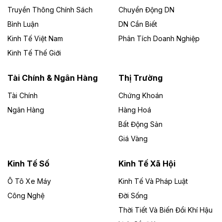
Công ty TNHH Năng lượng môi trường Bắc Giang làm
Truyền Thông Chính Sách
Chuyển Động DN
chủ đầu tư, có tổng mức đầu tư 1.866 tỷ đồng.
Bình Luận
DN Cần Biết
Kinh Tế Việt Nam
Phân Tích Doanh Nghiệp
Theo vietnamfinance.vn
Đức Long Gia Lai mở rộng ‘hệ sinh thái’
Kinh Tế Thế Giới
năng lượng với loạt dự án nghìn tỷ ở Gia
Lai
Tài Chính & Ngân Hàng
Thị Trường
Tài Chính
Chứng Khoán
Bốn doanh nghiệp có sự góp vốn của Công ty Cổ
phần Tập đoàn Đức Long Gia Lai (HoSE: DLG) được
Ngân Hàng
Hàng Hoá
chấp thuận đầu tư 4 dự án điện gió và điện mặt trời tại
Bất Động Sản
Gia Lai với tổng vốn hơn 4.750 tỷ đồng.
Giá Vàng
Theo vnexpress.net
Đồng Nai cho thuê gần 59 ha đất làm khu
Kinh Tế Số
Kinh Tế Xã Hội
công nghiệp ở Long Thành
Ô Tô Xe Máy
Kinh Tế Và Pháp Luật
Công Nghệ
UBND TP Đồng Nai cho Công ty Amata thuê gần 59 ha
Đời Sống
đất để đầu tư khu công nghiệp công nghệ cao Long
Thời Tiết Và Biến Đổi Khí Hậu
Thành, thời hạn đến 2065.