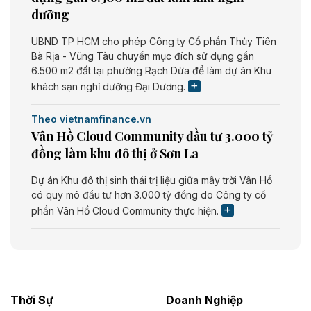
dưỡng
UBND TP HCM cho phép Công ty Cổ phần Thủy Tiên
Bà Rịa - Vũng Tàu chuyển mục đích sử dụng gần
6.500 m2 đất tại phường Rạch Dừa để làm dự án Khu
khách sạn nghỉ dưỡng Đại Dương.
Theo vietnamfinance.vn
Vân Hồ Cloud Community đầu tư 3.000 tỷ
đồng làm khu đô thị ở Sơn La
Dự án Khu đô thị sinh thái trị liệu giữa mây trời Vân Hồ
có quy mô đầu tư hơn 3.000 tỷ đồng do Công ty cổ
phần Vân Hồ Cloud Community thực hiện.
Theo vietnamfinance.vn
Năng lượng môi trường Bắc Giang đầu tư
nhà máy điện rác 1.866 tỷ đồng
Thời Sự
Doanh Nghiệp
Dự án Nhà máy xử lý rác và phát điện Bắc Giang do