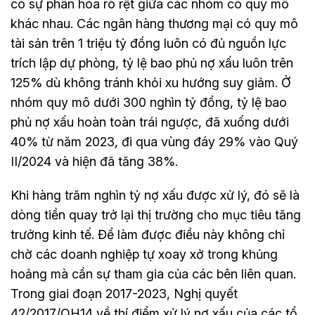
có sự phân hóa rõ rệt giữa các nhóm có quy mô
khác nhau. Các ngân hàng thương mại có quy mô
tài sản trên 1 triệu tỷ đồng luôn có đủ nguồn lực
trích lập dự phòng, tỷ lệ bao phủ nợ xấu luôn trên
125% dù không tránh khỏi xu hướng suy giảm. Ở
nhóm quy mô dưới 300 nghìn tỷ đồng, tỷ lệ bao
phủ nợ xấu hoàn toàn trái ngược, đã xuống dưới
40% từ năm 2023, đi qua vùng đáy 29% vào Quý
II/2024 và hiện đã tăng 38%.
Khi hàng trăm nghìn tỷ nợ xấu được xử lý, đó sẽ là
dòng tiền quay trở lại thị trường cho mục tiêu tăng
trưởng kinh tế. Để làm được điều này không chỉ
chờ các doanh nghiệp tự xoay xở trong khủng
hoảng mà cần sự tham gia của các bên liên quan.
Trong giai đoạn 2017-2023, Nghị quyết
42/2017/QH14 về thí điểm xử lý nợ xấu của các tổ