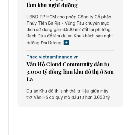
làm khu nghỉ dưỡng
UBND TP HCM cho phép Công ty Cổ phần
Thủy Tiên Bà Rịa - Vũng Tàu chuyển mục
đích sử dụng gần 6.500 m2 đất tại phường
Rạch Dừa để làm dự án Khu khách sạn nghỉ
dưỡng Đại Dương.
Theo vietnamfinance.vn
Vân Hồ Cloud Community đầu tư
3.000 tỷ đồng làm khu đô thị ở Sơn
La
Dự án Khu đô thị sinh thái trị liệu giữa mây
trời Vân Hồ có quy mô đầu tư hơn 3.000 tỷ
đồng do Công ty cổ phần Vân Hồ Cloud
Community thực hiện.
Theo vietnamfinance.vn
Năng lượng môi trường Bắc Giang