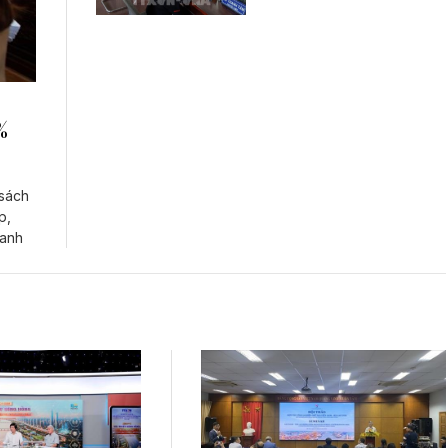
%
 sách
p,
oanh