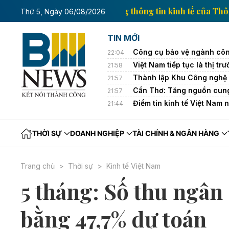
tế của Thông tấn xã Việt Nam
Trang thông tin kinh 
Thứ 5, Ngày 06/08/2026
TIN MỚI
Công cụ bảo vệ ngành côn
22:04
Việt Nam tiếp tục là thị 
21:58
Thành lập Khu Công nghệ 
21:57
Cần Thơ: Tăng nguồn cung
21:57
Điểm tin kinh tế Việt Nam 
21:44
THỜI SỰ
DOANH NGHIỆP
TÀI CHÍNH & NGÂN HÀNG
Trang chủ
Thời sự
Kinh tế Việt Nam
5 tháng: Số thu ngân
bằng 47,7% dự toán