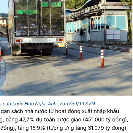
ại cửa khẩu Hữu Nghị. Ảnh: Văn Đạt/TTXVN
 ngân sách nhà nước từ hoạt động xuất nhập khẩu
ng, bằng 47,7% dự toán được giao (451.000 tỷ đồng),
 đồng), tăng 16,9% (tương ứng tăng 31.079 tỷ đồng)