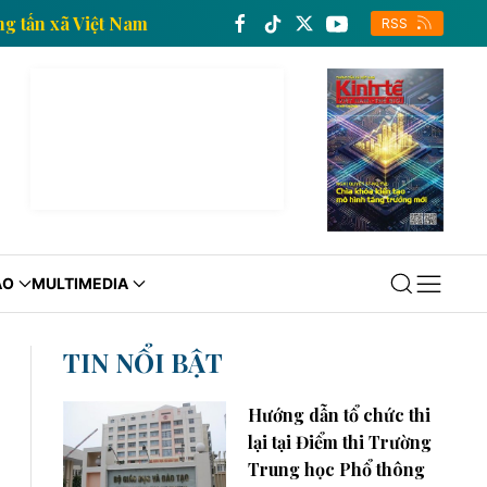
ế của Thông tấn xã Việt Nam
Trang thông tin kinh t
RSS
ÁO
MULTIMEDIA
TIN NỔI BẬT
Hướng dẫn tổ chức thi
lại tại Điểm thi Trường
Trung học Phổ thông