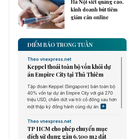
Hà Nội siết quảng cáo,
kinh doanh bút tiêm
giảm cân online
ĐIỂM BÁO TRONG TUẦN
Theo vnexpress.net
Keppel thoái toàn bộ vốn khỏi dự
án Empire City tại Thủ Thiêm
Tập đoàn Keppel (Singapore) bán toàn bộ
40% vốn tại dự án Empire City với giá 270
triệu USD, chấm dứt vai trò cổ đông sau hơn
một thập kỷ đồng hành cùng dự án.
Theo vnexpress.net
TP HCM cho phép chuyển mục
đích sử dụng gần 6.500 m2 đất