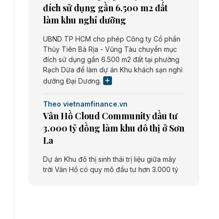
đích sử dụng gần 6.500 m2 đất
làm khu nghỉ dưỡng
UBND TP HCM cho phép Công ty Cổ phần
Thủy Tiên Bà Rịa - Vũng Tàu chuyển mục
đích sử dụng gần 6.500 m2 đất tại phường
Rạch Dừa để làm dự án Khu khách sạn nghỉ
dưỡng Đại Dương.
Theo vietnamfinance.vn
Vân Hồ Cloud Community đầu tư
3.000 tỷ đồng làm khu đô thị ở Sơn
La
Dự án Khu đô thị sinh thái trị liệu giữa mây
trời Vân Hồ có quy mô đầu tư hơn 3.000 tỷ
đồng do Công ty cổ phần Vân Hồ Cloud
Community thực hiện.
Theo vietnamfinance.vn