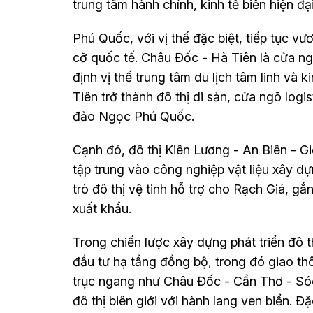
trung tâm hành chính, kinh tế biển hiện đại
Phú Quốc, với vị thế đặc biệt, tiếp tục v
cỡ quốc tế. Châu Đốc - Hà Tiên là cửa n
định vị thế trung tâm du lịch tâm linh và
Tiên trở thành đô thị di sản, cửa ngõ logis
đảo Ngọc Phú Quốc.
Cạnh đó, đô thị Kiên Lương - An Biên - G
tập trung vào công nghiệp vật liệu xây dự
trò đô thị vệ tinh hỗ trợ cho Rạch Giá, gắ
xuất khẩu.
Trong chiến lược xây dựng phát triển đô 
đầu tư hạ tầng đồng bộ, trong đó giao th
trục ngang như Châu Đốc - Cần Thơ - Sóc 
đô thị biên giới với hành lang ven biển. Đ