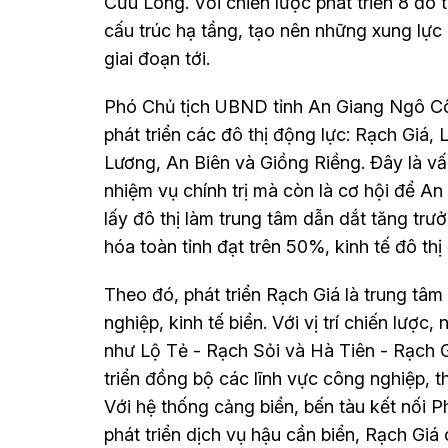
Cửu Long. Với chiến lược phát triển 8 đô 
cấu trúc hạ tầng, tạo nên những xung lực
giai đoạn tới.
Phó Chủ tịch UBND tỉnh An Giang Ngô Côn
phát triển các đô thị động lực: Rạch Giá
Lương, An Biên và Giồng Riềng. Đây là vấ
nhiệm vụ chính trị mà còn là cơ hội để An
lấy đô thị làm trung tâm dẫn dắt tăng trư
hóa toàn tỉnh đạt trên 50%, kinh tế đô th
Theo đó, phát triển Rạch Giá là trung tâm 
nghiệp, kinh tế biển. Với vị trí chiến lược
như Lộ Tẻ - Rạch Sỏi và Hà Tiên - Rạch Gi
triển đồng bộ các lĩnh vực công nghiệp, th
Với hệ thống cảng biển, bến tàu kết nối P
phát triển dịch vụ hậu cần biển, Rạch Giá