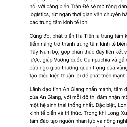
nối với cảng biển Trần Đề sẽ mở rộng đán
logistics, rút ngắn thời gian vận chuyển
các trung tâm kinh tế lớn.
Cùng đó, phát triển Hà Tiên là trung tâm k
tiềm năng trở thành trung tâm kinh tế biển
Tây Nam bộ, góp phần thúc đẩy liên kết vùn
lược, giáp Vương quốc Campuchia và gần c
cửa ngõ giao thương quan trọng của vù
tạo điều kiện thuận lợi để phát triển mạnh
Lãnh đạo tỉnh An Giang nhấn mạnh, tâm đ
của An Giang, với mỗi đô thị đảm nhận mộ
một hệ sinh thái thống nhất. Đặc biệt, L
kinh tế biển và tri thức. Trong khi Long X
tâm đào tạo nguồn nhân lực và nông nghi