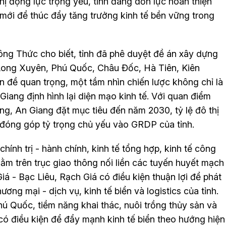
thị động lực trọng yếu, tỉnh đang dồn lực hoàn thiện
 mới để thúc đẩy tăng trưởng kinh tế bền vững trong
g Thức cho biết, tỉnh đã phê duyệt đề án xây dựng
, Long Xuyên, Phú Quốc, Châu Đốc, Hà Tiên, Kiên
n đề quan trọng, một tầm nhìn chiến lược không chỉ là
 Giang định hình lại diện mạo kinh tế. Với quan điểm
ởng, An Giang đặt mục tiêu đến năm 2030, tỷ lệ đô thị
ị đóng góp tỷ trọng chủ yếu vào GRDP của tỉnh.
chính trị - hành chính, kinh tế tổng hợp, kinh tế công
, nằm trên trục giao thông nối liền các tuyến huyết mạch
á - Bạc Liêu, Rạch Giá có điều kiện thuận lợi để phát
ương mại - dịch vụ, kinh tế biển và logistics của tỉnh.
hú Quốc, tiềm năng khai thác, nuôi trồng thủy sản và
 có điều kiện để đẩy mạnh kinh tế biển theo hướng hiện