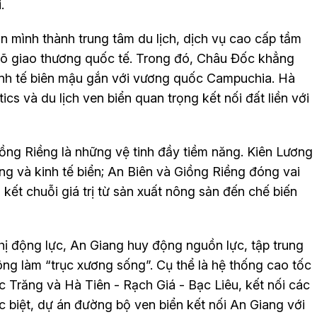
.
ươn mình thành trung tâm du lịch, dịch vụ cao cấp tầm
gõ giao thương quốc tế. Trong đó, Châu Đốc khẳng
 kinh tế biên mậu gắn với vương quốc Campuchia. Hà
tics và du lịch ven biển quan trọng kết nối đất liền với
iồng Riềng là những vệ tinh đầy tiềm năng. Kiên Lương
ng và kinh tế biển; An Biên và Giồng Riềng đóng vai
n kết chuỗi giá trị từ sản xuất nông sản đến chế biến
thị động lực, An Giang huy động nguồn lực, tập trung
ông làm “trục xương sống”. Cụ thể là hệ thống cao tốc
Trăng và Hà Tiên - Rạch Giá - Bạc Liêu, kết nối các
ặc biệt, dự án đường bộ ven biển kết nối An Giang với