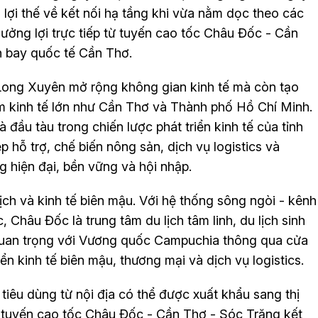
 lợi thế về kết nối hạ tầng khi vừa nằm dọc theo các
ởng lợi trực tiếp từ tuyến cao tốc Châu Đốc - Cần
n bay quốc tế Cần Thơ.
 Long Xuyên mở rộng không gian kinh tế mà còn tạo
m kinh tế lớn như Cần Thơ và Thành phố Hồ Chí Minh.
 đầu tàu trong chiến lược phát triển kinh tế của tỉnh
hỗ trợ, chế biến nông sản, dịch vụ logistics và
 hiện đại, bền vững và hội nhập.
lịch và kinh tế biên mậu. Với hệ thống sông ngòi - kênh
 Châu Đốc là trung tâm du lịch tâm linh, du lịch sinh
 quan trọng với Vương quốc Campuchia thông qua cửa
iển kinh tế biên mậu, thương mại và dịch vụ logistics.
tiêu dùng từ nội địa có thể được xuất khẩu sang thị
, tuyến cao tốc Châu Đốc - Cần Thơ - Sóc Trăng kết