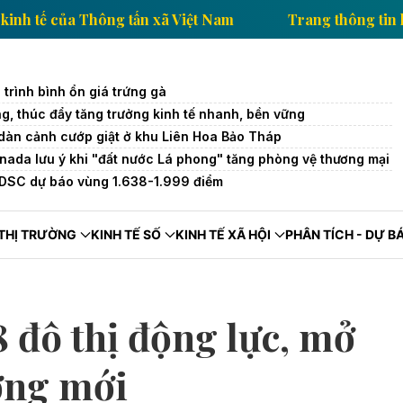
thông tin kinh tế của Thông tấn xã Việt Nam
Trang t
 trình bình ổn giá trứng gà
g, thúc đẩy tăng trưởng kinh tế nhanh, bền vững
ụ dàn cảnh cướp giật ở khu Liên Hoa Bảo Tháp
nada lưu ý khi "đất nước Lá phong" tăng phòng vệ thương mại
 VDSC dự báo vùng 1.638-1.999 điểm
THỊ TRƯỜNG
KINH TẾ SỐ
KINH TẾ XÃ HỘI
PHÂN TÍCH - DỰ B
8 đô thị động lực, mở
ởng mới