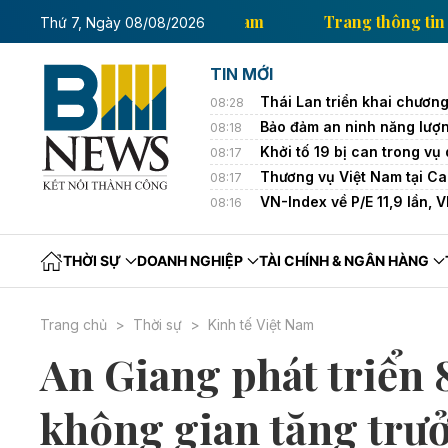
thông tin kinh tế của Thông tấn xã Việt Nam
Trang 
Thứ 7, Ngày 08/08/2026
TIN MỚI
Thái Lan triển khai chương
08:28
Bảo đảm an ninh năng lượn
08:18
Khởi tố 19 bị can trong v
08:17
Thương vụ Việt Nam tại Ca
08:17
VN-Index về P/E 11,9 lần,
08:16
THỜI SỰ
DOANH NGHIỆP
TÀI CHÍNH & NGÂN HÀNG
Trang chủ
Thời sự
Kinh tế Việt Nam
An Giang phát triển 
không gian tăng trư