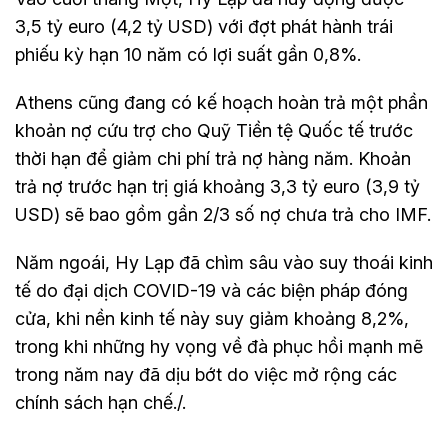
3,5 tỷ euro (4,2 tỷ USD) với đợt phát hành trái
phiếu kỳ hạn 10 năm có lợi suất gần 0,8%.
Athens cũng đang có kế hoạch hoàn trả một phần
khoản nợ cứu trợ cho Quỹ Tiền tệ Quốc tế trước
thời hạn để giảm chi phí trả nợ hàng năm. Khoản
trả nợ trước hạn trị giá khoảng 3,3 tỷ euro (3,9 tỷ
USD) sẽ bao gồm gần 2/3 số nợ chưa trả cho IMF.
Năm ngoái, Hy Lạp đã chìm sâu vào suy thoái kinh
tế do đại dịch COVID-19 và các biện pháp đóng
cửa, khi nền kinh tế này suy giảm khoảng 8,2%,
trong khi những hy vọng về đà phục hồi mạnh mẽ
trong năm nay đã dịu bớt do việc mở rộng các
chính sách hạn chế./.