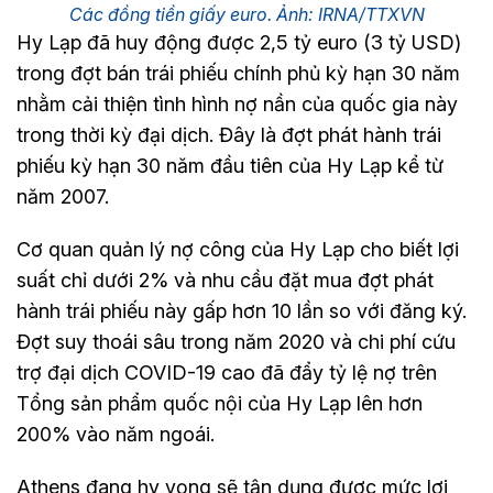
Các đồng tiền giấy euro. Ảnh: IRNA/TTXVN
Hy Lạp đã huy động được 2,5 tỷ euro (3 tỷ USD)
trong đợt bán trái phiếu chính phủ kỳ hạn 30 năm
nhằm cải thiện tình hình nợ nần của quốc gia này
trong thời kỳ đại dịch. Đây là đợt phát hành trái
phiếu kỳ hạn 30 năm đầu tiên của Hy Lạp kể từ
năm 2007.
Cơ quan quản lý nợ công của Hy Lạp cho biết lợi
suất chỉ dưới 2% và nhu cầu đặt mua đợt phát
hành trái phiếu này gấp hơn 10 lần so với đăng ký.
Đợt suy thoái sâu trong năm 2020 và chi phí cứu
trợ đại dịch COVID-19 cao đã đẩy tỷ lệ nợ trên
Tổng sản phẩm quốc nội của Hy Lạp lên hơn
200% vào năm ngoái.
Athens đang hy vọng sẽ tận dụng được mức lợi