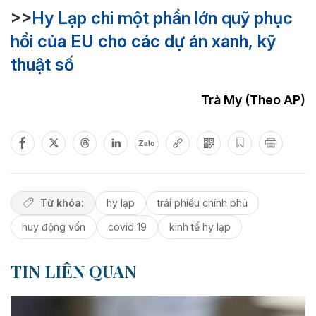
>>
Hy Lạp chi một phần lớn quỹ phục
hồi của EU cho các dự án xanh, kỹ
thuật số
Trà My (Theo AP)
Zalo
Từ khóa:
hy lạp
trái phiếu chính phủ
huy động vốn
covid 19
kinh tế hy lạp
TIN LIÊN QUAN