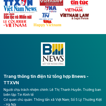
Thái Nguyên và các tỉnh trung du, miền núi phía Bắc
với hệ thống cửa khẩu quốc tế tại Lạng Sơn.
Theo baodautu.vn
Đề xuất đầu tư 11.500 tỷ đồng xây dựng cao
tốc CT.11 qua Ninh Bình
Dự án đầu tư tuyến cao tốc CT.11, đoạn Liêm Tuyền -
Đông A dài khoảng 25,1 km được kỳ vọng sẽ tạo động
lực phát triển kinh tế - xã hội khu vực phía Nam đồng
bằng sông Hồng.
Theo baodautu.vn
ACV rót gần 40 ngàn tỷ đồng vào sân bay
Long Thành
Trang thông tin điện tử tổng hợp Bnews -
TTXVN
Tổng công ty Cảng hàng không Việt Nam - CTCP
Người chịu trách nhiệm chính: Lê Thị Thanh Huyền. Trưởng ban
(ACV) vừa lập kỷ lục mới về lợi nhuận trong quý
biên tập Tin Kinh tế
II/2026.
Cơ quan chủ quản: Thông tấn xã Việt Nam; Số 5 Lý Thường Kiệt
- Hà Nội