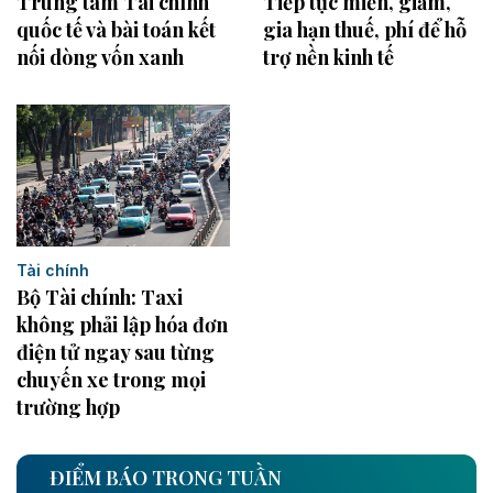
Trung tâm Tài chính
Tiếp tục miễn, giảm,
quốc tế và bài toán kết
gia hạn thuế, phí để hỗ
nối dòng vốn xanh
trợ nền kinh tế
Tài chính
Bộ Tài chính: Taxi
không phải lập hóa đơn
điện tử ngay sau từng
chuyến xe trong mọi
trường hợp
ĐIỂM BÁO TRONG TUẦN