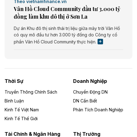
Theo vietnamfinance.vn
Vân Hồ Cloud Community đầu tư 3.000 tỷ
đồng làm khu đô thị ở Sơn La
Dự án Khu đô thị sinh thái trị liệu giữa mây trời Vân Hồ
có quy mô đầu tư hơn 3.000 tỷ đồng do Công ty cổ
phần Vân Hồ Cloud Community thực hiện.
Theo vietnamfinance.vn
Năng lượng môi trường Bắc Giang đầu tư
nhà máy điện rác 1.866 tỷ đồng
Thời Sự
Doanh Nghiệp
Dự án Nhà máy xử lý rác và phát điện Bắc Giang do
Công ty TNHH Năng lượng môi trường Bắc Giang làm
Truyền Thông Chính Sách
Chuyển Động DN
chủ đầu tư, có tổng mức đầu tư 1.866 tỷ đồng.
Bình Luận
DN Cần Biết
Kinh Tế Việt Nam
Phân Tích Doanh Nghiệp
Theo vietnamfinance.vn
Đức Long Gia Lai mở rộng ‘hệ sinh thái’
Kinh Tế Thế Giới
năng lượng với loạt dự án nghìn tỷ ở Gia
Lai
Tài Chính & Ngân Hàng
Thị Trường