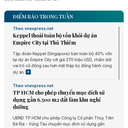
ĐIỂM BÁO TRONG TUẦN
Theo vnexpress.net
Keppel thoái toàn bộ vốn khỏi dự án
Empire City tại Thủ Thiêm
Tập đoàn Keppel (Singapore) bán toàn bộ 40% vốn
tại dự án Empire City với giá 270 triệu USD, chấm dứt
vai trò cổ đông sau hơn một thập kỷ đồng hành cùng
dự án.
Theo vnexpress.net
TP HCM cho phép chuyển mục đích sử
dụng gần 6.500 m2 đất làm khu nghỉ
dưỡng
UBND TP HCM cho phép Công ty Cổ phần Thủy Tiên
Bà Rịa - Vũng Tàu chuyển mục đích sử dụng gần