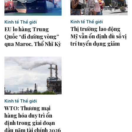
Kinh tế Thế giới
Kinh tế Thế giới
Thị trường lao động
EU lo hàng Trung
Mỹ vẫn ổn định dù số vị
Quốc “đi đường vòng”
trí tuyển dụng giảm
qua Maroc, Thổ Nhĩ Kỳ
Kinh tế Thế giới
WTO: Thương mại
hàng hóa duy trì ổn
định trong giai đoạn
đầu năm tài chính 2026