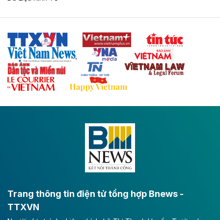
Tuyến cao tốc Thái Nguyên - Lạng Sơn khi hình thành
sẽ trở thành trục giao thông chiến lược, kết nối tỉnh
Thái Nguyên và các tỉnh trung du, miền núi phía Bắc
với hệ thống cửa khẩu quốc tế tại Lạng Sơn.
Theo baodautu.vn
Đề xuất đầu tư 11.500 tỷ đồng xây dựng cao
tốc CT.11 qua Ninh Bình
Dự án đầu tư tuyến cao tốc CT.11, đoạn Liêm Tuyền -
Đông A dài khoảng 25,1 km được kỳ vọng sẽ tạo động
lực phát triển kinh tế - xã hội khu vực phía Nam đồng
bằng sông Hồng.
Theo baodautu.vn
ACV rót gần 40 ngàn tỷ đồng vào sân bay
Long Thành
Trang thông tin điện tử tổng hợp Bnews -
TTXVN
Tổng công ty Cảng hàng không Việt Nam - CTCP