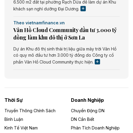
6.500 m2 đất tại phường Rạch Dừa để làm dự án Khu
khách sạn nghỉ dưỡng Đại Dương.
Theo vietnamfinance.vn
Vân Hồ Cloud Community đầu tư 3.000 tỷ
đồng làm khu đô thị ở Sơn La
Dự án Khu đô thị sinh thái trị liệu giữa mây trời Vân Hồ
có quy mô đầu tư hơn 3.000 tỷ đồng do Công ty cổ
phần Vân Hồ Cloud Community thực hiện.
Theo vietnamfinance.vn
Năng lượng môi trường Bắc Giang đầu tư
nhà máy điện rác 1.866 tỷ đồng
Thời Sự
Doanh Nghiệp
Dự án Nhà máy xử lý rác và phát điện Bắc Giang do
Công ty TNHH Năng lượng môi trường Bắc Giang làm
Truyền Thông Chính Sách
Chuyển Động DN
chủ đầu tư, có tổng mức đầu tư 1.866 tỷ đồng.
Bình Luận
DN Cần Biết
Kinh Tế Việt Nam
Phân Tích Doanh Nghiệp
Theo vietnamfinance.vn