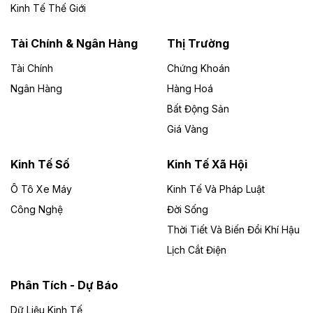
Đức Long Gia Lai mở rộng ‘hệ sinh thái’
Kinh Tế Thế Giới
năng lượng với loạt dự án nghìn tỷ ở Gia
Lai
Tài Chính & Ngân Hàng
Thị Trường
Tài Chính
Chứng Khoán
Bốn doanh nghiệp có sự góp vốn của Công ty Cổ
phần Tập đoàn Đức Long Gia Lai (HoSE: DLG) được
Ngân Hàng
Hàng Hoá
chấp thuận đầu tư 4 dự án điện gió và điện mặt trời tại
Bất Động Sản
Gia Lai với tổng vốn hơn 4.750 tỷ đồng.
Giá Vàng
Theo vnexpress.net
Đồng Nai cho thuê gần 59 ha đất làm khu
Kinh Tế Số
Kinh Tế Xã Hội
công nghiệp ở Long Thành
Ô Tô Xe Máy
Kinh Tế Và Pháp Luật
Công Nghệ
UBND TP Đồng Nai cho Công ty Amata thuê gần 59 ha
Đời Sống
đất để đầu tư khu công nghiệp công nghệ cao Long
Thời Tiết Và Biến Đổi Khí Hậu
Thành, thời hạn đến 2065.
Lịch Cắt Điện
Theo baodautu.vn
Phân Tích - Dự Báo
Đề xuất hỗ trợ 20.000 tỷ đồng làm cao tốc
Thái Nguyên - Lạng Sơn
Dữ Liệu Kinh Tế