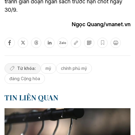
tránh gián đoạn ngân sách trước hạn chót ngày
30/9.
Ngọc Quang/vnanet.vn
Zalo
Từ khóa:
mỹ
chính phủ mỹ
đảng Cộng hòa
TIN LIÊN QUAN