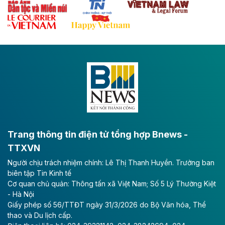
Theo baodautu.vn
Đề xuất đầu tư 11.500 tỷ đồng xây dựng cao
tốc CT.11 qua Ninh Bình
Dự án đầu tư tuyến cao tốc CT.11, đoạn Liêm Tuyền -
Đông A dài khoảng 25,1 km được kỳ vọng sẽ tạo động
lực phát triển kinh tế - xã hội khu vực phía Nam đồng
bằng sông Hồng.
Theo baodautu.vn
ACV rót gần 40 ngàn tỷ đồng vào sân bay
Long Thành
Trang thông tin điện tử tổng hợp Bnews -
TTXVN
Tổng công ty Cảng hàng không Việt Nam - CTCP
Người chịu trách nhiệm chính: Lê Thị Thanh Huyền. Trưởng ban
(ACV) vừa lập kỷ lục mới về lợi nhuận trong quý
biên tập Tin Kinh tế
II/2026.
Cơ quan chủ quản: Thông tấn xã Việt Nam; Số 5 Lý Thường Kiệt
- Hà Nội
Theo baodautu.vn
Giấy phép số 56/TTĐT ngày 31/3/2026 do Bộ Văn hóa, Thể
Vinaconex lập đỉnh doanh thu
thao và Du lịch cấp.