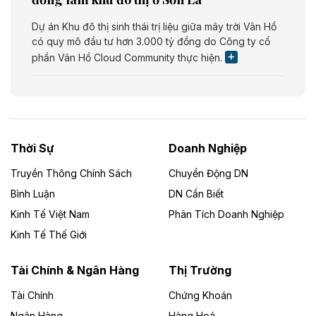
Dự án Khu đô thị sinh thái trị liệu giữa mây trời Vân Hồ
có quy mô đầu tư hơn 3.000 tỷ đồng do Công ty cổ
phần Vân Hồ Cloud Community thực hiện.
Theo vietnamfinance.vn
Năng lượng môi trường Bắc Giang đầu tư
nhà máy điện rác 1.866 tỷ đồng
Thời Sự
Doanh Nghiệp
Dự án Nhà máy xử lý rác và phát điện Bắc Giang do
Công ty TNHH Năng lượng môi trường Bắc Giang làm
Truyền Thông Chính Sách
Chuyển Động DN
chủ đầu tư, có tổng mức đầu tư 1.866 tỷ đồng.
Bình Luận
DN Cần Biết
Kinh Tế Việt Nam
Phân Tích Doanh Nghiệp
Theo vietnamfinance.vn
Đức Long Gia Lai mở rộng ‘hệ sinh thái’
Kinh Tế Thế Giới
năng lượng với loạt dự án nghìn tỷ ở Gia
Lai
Tài Chính & Ngân Hàng
Thị Trường
Tài Chính
Chứng Khoán
Bốn doanh nghiệp có sự góp vốn của Công ty Cổ
phần Tập đoàn Đức Long Gia Lai (HoSE: DLG) được
Ngân Hàng
Hàng Hoá