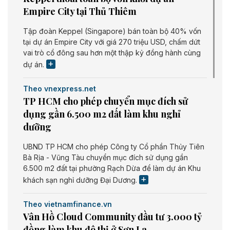
Empire City tại Thủ Thiêm
Tập đoàn Keppel (Singapore) bán toàn bộ 40% vốn
tại dự án Empire City với giá 270 triệu USD, chấm dứt
vai trò cổ đông sau hơn một thập kỷ đồng hành cùng
dự án.
Theo vnexpress.net
TP HCM cho phép chuyển mục đích sử
dụng gần 6.500 m2 đất làm khu nghỉ
dưỡng
UBND TP HCM cho phép Công ty Cổ phần Thủy Tiên
Bà Rịa - Vũng Tàu chuyển mục đích sử dụng gần
6.500 m2 đất tại phường Rạch Dừa để làm dự án Khu
khách sạn nghỉ dưỡng Đại Dương.
Theo vietnamfinance.vn
Vân Hồ Cloud Community đầu tư 3.000 tỷ
đồng làm khu đô thị ở Sơn La