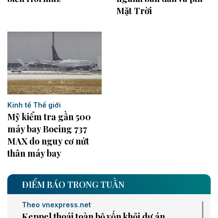
Mặt Trời
Kinh tế Thế giới
Mỹ kiểm tra gần 500
máy bay Boeing 737
MAX do nguy cơ nứt
thân máy bay
ĐIỂM BÁO TRONG TUẦN
Theo vnexpress.net
Keppel thoái toàn bộ vốn khỏi dự án