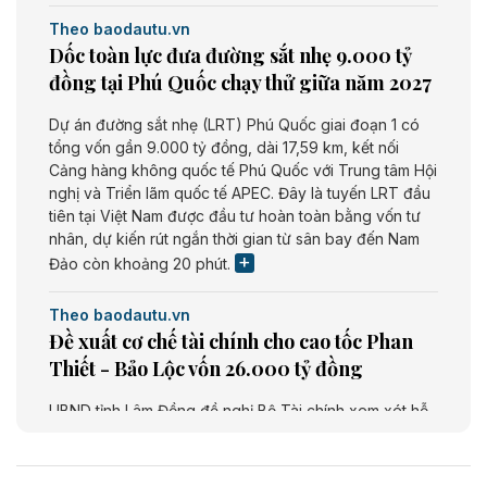
Theo baodautu.vn
Dốc toàn lực đưa đường sắt nhẹ 9.000 tỷ
đồng tại Phú Quốc chạy thử giữa năm 2027
Dự án đường sắt nhẹ (LRT) Phú Quốc giai đoạn 1 có
tổng vốn gần 9.000 tỷ đồng, dài 17,59 km, kết nối
Cảng hàng không quốc tế Phú Quốc với Trung tâm Hội
nghị và Triển lãm quốc tế APEC. Đây là tuyến LRT đầu
tiên tại Việt Nam được đầu tư hoàn toàn bằng vốn tư
nhân, dự kiến rút ngắn thời gian từ sân bay đến Nam
Đảo còn khoảng 20 phút.
Theo baodautu.vn
Đề xuất cơ chế tài chính cho cao tốc Phan
Thiết - Bảo Lộc vốn 26.000 tỷ đồng
UBND tỉnh Lâm Đồng đề nghị Bộ Tài chính xem xét hỗ
trợ khoảng 10.000 tỷ đồng từ ngân sách Trung ương
giai đoạn 2026 - 2030 để đầu tư cao tốc Phan Thiết -
Bảo Lộc, thuộc tuyến Phan Thiết - Bảo Lộc - Gia Nghĩa