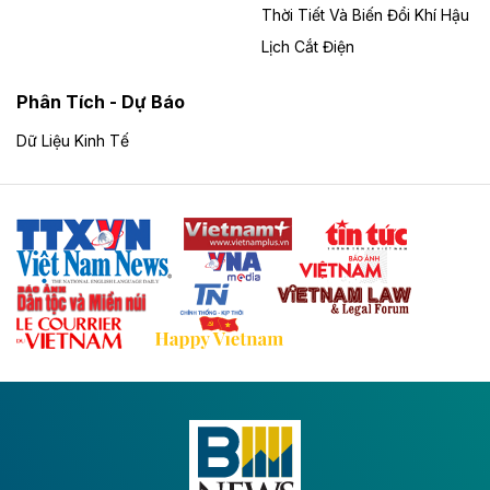
tỷ đồng vốn đầu tư trong nước, tăng mạnh so với
Thời Tiết Và Biến Đổi Khí Hậu
19.347 tỷ đồng cùng kỳ năm 2025. Riêng tháng 7,
Lịch Cắt Điện
Thành phố thu hút hơn 42.520 tỷ đồng, gồm 9 dự án
cấp mới với hơn 18.594 tỷ đồng và 7 lượt điều chỉnh
Phân Tích - Dự Báo
tăng thêm 23.926 tỷ đồng. Lũy kế, Đà Nẵng có 2.065
dự án đầu tư trong nước, tổng vốn 862.933 tỷ đồng.
Dữ Liệu Kinh Tế
Theo vnexpress.net
Hòa Phát dự kiến rót thêm 20.000 tỷ đồng
vào dự án ray đường sắt tại Dung Quất
Hòa Phát muốn chi thêm 20.000 tỷ đồng để mở rộng
dự án sản xuất ray đường sắt và thép đặc biệt tại khu
kinh tế Dung Quất.
Theo vnexpress.net
Keppel thoái toàn bộ vốn khỏi dự án
Empire City tại Thủ Thiêm