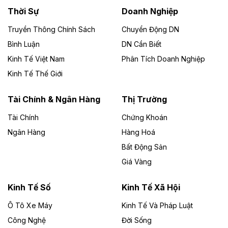
- Bu Prăng. Dự án dài khoảng 73,49 km, tổng mức đầu
Thời Sự
Doanh Nghiệp
tư dự kiến 26.000 tỷ đồng.
Truyền Thông Chính Sách
Chuyển Động DN
Theo baodautu.vn
Bình Luận
DN Cần Biết
Cà Mau chấp thuận chủ trương đầu tư Dự
Kinh Tế Việt Nam
Phân Tích Doanh Nghiệp
án khu chợ và nhà ở nông thôn vốn 563 tỷ
Kinh Tế Thế Giới
đồng
Tài Chính & Ngân Hàng
Thị Trường
UBND tỉnh Cà Mau chấp thuận chủ trương đầu tư Dự
án khu chợ và nhà ở nông thôn xã Hồ Thị Kỷ theo hình
Tài Chính
Chứng Khoán
thức đấu thầu lựa chọn nhà đầu tư. Dự án rộng 30,745
Ngân Hàng
ha, quy mô dân số khoảng 5.000 người, nhằm hình
Hàng Hoá
thành khu thương mại, chợ và khu nhà ở nông thôn với
Bất Động Sản
hạ tầng kỹ thuật, xã hội đồng bộ.
Giá Vàng
Theo baodautu.vn
Kinh Tế Số
Kinh Tế Xã Hội
Đà Nẵng thu hút thêm 116.000 tỷ đồng vốn
đầu tư trong nước
Ô Tô Xe Máy
Kinh Tế Và Pháp Luật
Công Nghệ
Đời Sống
Trong 7 tháng năm 2026, TP. Đà Nẵng thu hút 116.092