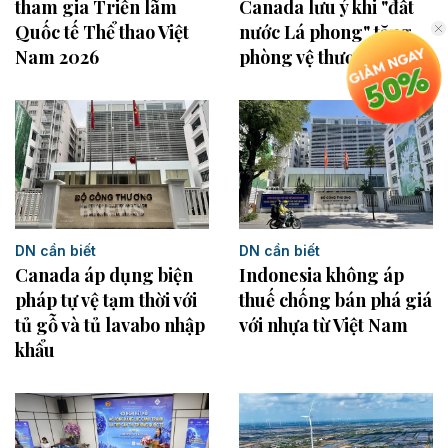
tham gia Triển lãm
Canada lưu ý khi "đất
Quốc tế Thể thao Việt
nước Lá phong" tăng
Nam 2026
phòng vệ thương mại
DN cần biết
DN cần biết
Indonesia không áp
Canada áp dụng biện
thuế chống bán phá giá
pháp tự vệ tạm thời với
với nhựa từ Việt Nam
tủ gỗ và tủ lavabo nhập
khẩu