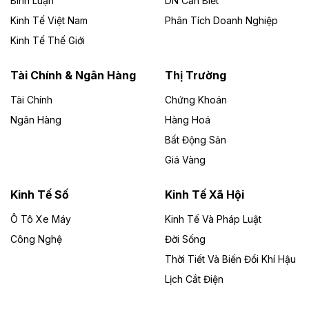
Bình Luận
DN Cần Biết
Kinh Tế Việt Nam
Phân Tích Doanh Nghiệp
Theo vietnamfinance.vn
Đức Long Gia Lai mở rộng ‘hệ sinh thái’
Kinh Tế Thế Giới
năng lượng với loạt dự án nghìn tỷ ở Gia
Lai
Tài Chính & Ngân Hàng
Thị Trường
Tài Chính
Chứng Khoán
Bốn doanh nghiệp có sự góp vốn của Công ty Cổ
phần Tập đoàn Đức Long Gia Lai (HoSE: DLG) được
Ngân Hàng
Hàng Hoá
chấp thuận đầu tư 4 dự án điện gió và điện mặt trời tại
Bất Động Sản
Gia Lai với tổng vốn hơn 4.750 tỷ đồng.
Giá Vàng
Theo vnexpress.net
Đồng Nai cho thuê gần 59 ha đất làm khu
Kinh Tế Số
Kinh Tế Xã Hội
công nghiệp ở Long Thành
Ô Tô Xe Máy
Kinh Tế Và Pháp Luật
Công Nghệ
UBND TP Đồng Nai cho Công ty Amata thuê gần 59 ha
Đời Sống
đất để đầu tư khu công nghiệp công nghệ cao Long
Thời Tiết Và Biến Đổi Khí Hậu
Thành, thời hạn đến 2065.
Lịch Cắt Điện
Theo baodautu.vn