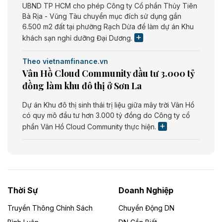
UBND TP HCM cho phép Công ty Cổ phần Thủy Tiên
Bà Rịa - Vũng Tàu chuyển mục đích sử dụng gần
6.500 m2 đất tại phường Rạch Dừa để làm dự án Khu
khách sạn nghỉ dưỡng Đại Dương.
Theo vietnamfinance.vn
Vân Hồ Cloud Community đầu tư 3.000 tỷ
đồng làm khu đô thị ở Sơn La
Dự án Khu đô thị sinh thái trị liệu giữa mây trời Vân Hồ
có quy mô đầu tư hơn 3.000 tỷ đồng do Công ty cổ
phần Vân Hồ Cloud Community thực hiện.
Theo vietnamfinance.vn
Năng lượng môi trường Bắc Giang đầu tư
nhà máy điện rác 1.866 tỷ đồng
Thời Sự
Doanh Nghiệp
Dự án Nhà máy xử lý rác và phát điện Bắc Giang do
Công ty TNHH Năng lượng môi trường Bắc Giang làm
Truyền Thông Chính Sách
Chuyển Động DN
chủ đầu tư, có tổng mức đầu tư 1.866 tỷ đồng.