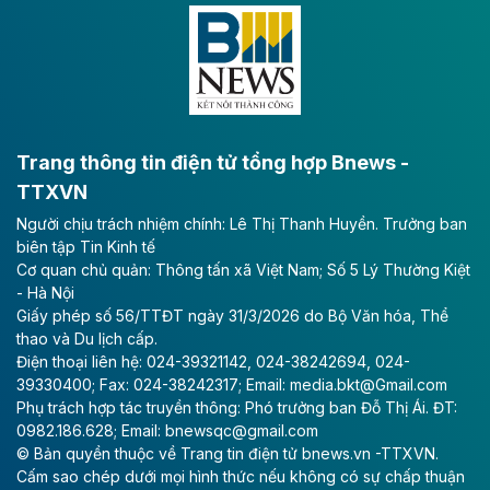
Đông A dài khoảng 25,1 km được kỳ vọng sẽ tạo động
lực phát triển kinh tế - xã hội khu vực phía Nam đồng
bằng sông Hồng.
Theo baodautu.vn
ACV rót gần 40 ngàn tỷ đồng vào sân bay
Long Thành
Trang thông tin điện tử tổng hợp Bnews -
TTXVN
Tổng công ty Cảng hàng không Việt Nam - CTCP
Người chịu trách nhiệm chính: Lê Thị Thanh Huyền. Trưởng ban
(ACV) vừa lập kỷ lục mới về lợi nhuận trong quý
biên tập Tin Kinh tế
II/2026.
Cơ quan chủ quản: Thông tấn xã Việt Nam; Số 5 Lý Thường Kiệt
- Hà Nội
Theo baodautu.vn
Giấy phép số 56/TTĐT ngày 31/3/2026 do Bộ Văn hóa, Thể
Vinaconex lập đỉnh doanh thu
thao và Du lịch cấp.
Điện thoại liên hệ: 024-39321142, 024-38242694, 024-
Tổng CTCP Xuất nhập khẩu và Xây dựng Việt Nam
39330400; Fax: 024-38242317; Email: media.bkt@Gmail.com
(Vinaconex) đã khép lại nửa đầu năm với doanh thu
Phụ trách hợp tác truyền thông: Phó trưởng ban Đỗ Thị Ái. ĐT:
thuần gần 7.268 tỷ đồng, tăng 4% so với cùng kỳ và
0982.186.628; Email: bnewsqc@gmail.com
cũng là mức cao nhất lịch sử hoạt động của doanh
© Bản quyền thuộc về Trang tin điện tử bnews.vn -TTXVN.
nghiệp.
Cấm sao chép dưới mọi hình thức nếu không có sự chấp thuận