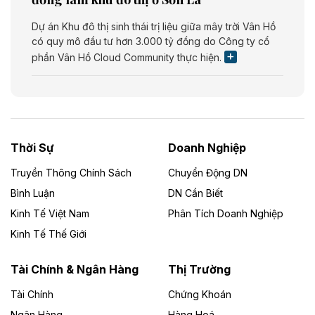
Dự án Khu đô thị sinh thái trị liệu giữa mây trời Vân Hồ
có quy mô đầu tư hơn 3.000 tỷ đồng do Công ty cổ
phần Vân Hồ Cloud Community thực hiện.
Theo vietnamfinance.vn
Năng lượng môi trường Bắc Giang đầu tư
nhà máy điện rác 1.866 tỷ đồng
Thời Sự
Doanh Nghiệp
Dự án Nhà máy xử lý rác và phát điện Bắc Giang do
Công ty TNHH Năng lượng môi trường Bắc Giang làm
Truyền Thông Chính Sách
Chuyển Động DN
chủ đầu tư, có tổng mức đầu tư 1.866 tỷ đồng.
Bình Luận
DN Cần Biết
Kinh Tế Việt Nam
Phân Tích Doanh Nghiệp
Theo vietnamfinance.vn
Đức Long Gia Lai mở rộng ‘hệ sinh thái’
Kinh Tế Thế Giới
năng lượng với loạt dự án nghìn tỷ ở Gia
Lai
Tài Chính & Ngân Hàng
Thị Trường
Tài Chính
Chứng Khoán
Bốn doanh nghiệp có sự góp vốn của Công ty Cổ
phần Tập đoàn Đức Long Gia Lai (HoSE: DLG) được
Ngân Hàng
Hàng Hoá