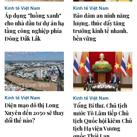
Kinh tế Việt Nam
Kinh tế Việt Nam
Bảo đảm an ninh năng
Áp dụng "luồng xanh"
lượng, thúc đẩy tăng
cho nhà đầu tư dự án hạ
trưởng kinh tế nhanh,
tầng công nghiệp phía
bền vững
Đông Đắk Lắk
Kinh tế Việt Nam
Kinh tế Việt Nam
Diện mạo đô thị Long
Tổng Bí thư, Chủ tịch
Xuyên đến 2050 sẽ thay
nước Tô Lâm tiếp Chủ
đổi thế nào?
tịch Quốc hội kiêm Chủ
tịch Hạ viện Vương
quốc Thái Lan