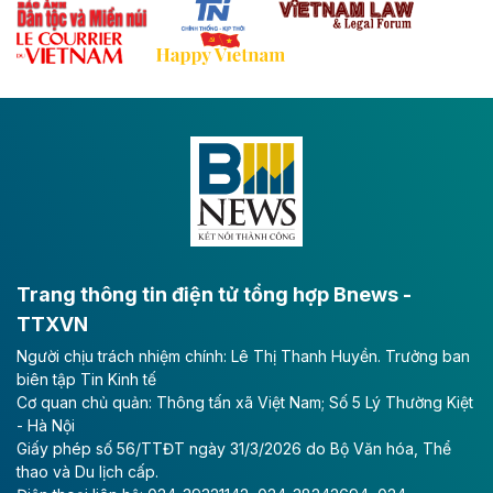
Theo baodautu.vn
Đề xuất đầu tư 11.500 tỷ đồng xây dựng cao
tốc CT.11 qua Ninh Bình
Dự án đầu tư tuyến cao tốc CT.11, đoạn Liêm Tuyền -
Đông A dài khoảng 25,1 km được kỳ vọng sẽ tạo động
lực phát triển kinh tế - xã hội khu vực phía Nam đồng
bằng sông Hồng.
Theo baodautu.vn
ACV rót gần 40 ngàn tỷ đồng vào sân bay
Long Thành
Trang thông tin điện tử tổng hợp Bnews -
TTXVN
Tổng công ty Cảng hàng không Việt Nam - CTCP
Người chịu trách nhiệm chính: Lê Thị Thanh Huyền. Trưởng ban
(ACV) vừa lập kỷ lục mới về lợi nhuận trong quý
biên tập Tin Kinh tế
II/2026.
Cơ quan chủ quản: Thông tấn xã Việt Nam; Số 5 Lý Thường Kiệt
- Hà Nội
Theo baodautu.vn
Giấy phép số 56/TTĐT ngày 31/3/2026 do Bộ Văn hóa, Thể
Vinaconex lập đỉnh doanh thu
thao và Du lịch cấp.