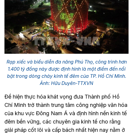
Rạp xiếc và biểu diễn đa năng Phú Thọ, công trình hơn
1.400 tỷ đồng này được định hình là một điểm đến nổi
bật trong dòng chảy kinh tế đêm của TP. Hồ Chí Minh.
Ảnh: Hữu Duyên-TTXVN
Để hiện thực hóa khát vọng đưa Thành phố Hồ
Chí Minh trở thành trung tâm công nghiệp văn hóa
của khu vực Đông Nam Á và định hình nền kinh tế
đêm bền vững, các chuyên gia kinh tế cho rằng
giải pháp cốt lõi và cấp bách nhất hiện nay nằm ở