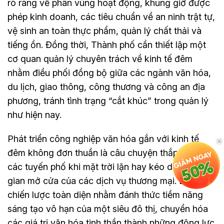
rõ ràng về phân vùng hoạt động, khung giờ được
phép kinh doanh, các tiêu chuẩn về an ninh trật tự,
vệ sinh an toàn thực phẩm, quản lý chất thải và
tiếng ồn. Đồng thời, Thành phố cần thiết lập một
cơ quan quản lý chuyên trách về kinh tế đêm
nhằm điều phối đồng bộ giữa các ngành văn hóa,
du lịch, giao thông, công thương và công an địa
phương, tránh tình trạng “cắt khúc” trong quản lý
như hiện nay.
Phát triển công nghiệp văn hóa gắn với kinh tế
đêm không đơn thuần là câu chuyện thắp sáng
các tuyến phố khi mặt trời lặn hay kéo dài thời
gian mở cửa của các dịch vụ thương mại. Đó là
chiến lược toàn diện nhằm đánh thức tiềm năng
sáng tạo vô hạn của một siêu đô thị, chuyển hóa
các giá trị văn hóa tinh thần thành những động lực