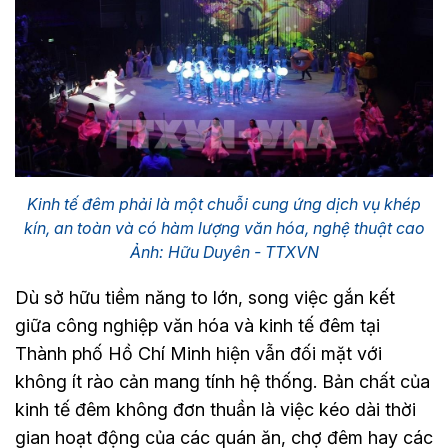
Kinh tế đêm phải là một chuỗi cung ứng dịch vụ khép
kín, an toàn và có hàm lượng văn hóa, nghệ thuật cao
Ảnh: Hữu Duyên - TTXVN
Dù sở hữu tiềm năng to lớn, song việc gắn kết
giữa công nghiệp văn hóa và kinh tế đêm tại
Thành phố Hồ Chí Minh hiện vẫn đối mặt với
không ít rào cản mang tính hệ thống. Bản chất của
kinh tế đêm không đơn thuần là việc kéo dài thời
gian hoạt động của các quán ăn, chợ đêm hay các