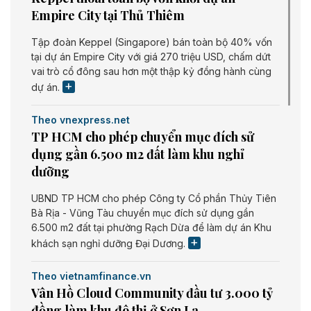
Empire City tại Thủ Thiêm
Tập đoàn Keppel (Singapore) bán toàn bộ 40% vốn
tại dự án Empire City với giá 270 triệu USD, chấm dứt
vai trò cổ đông sau hơn một thập kỷ đồng hành cùng
dự án.
Theo vnexpress.net
TP HCM cho phép chuyển mục đích sử
dụng gần 6.500 m2 đất làm khu nghỉ
dưỡng
UBND TP HCM cho phép Công ty Cổ phần Thủy Tiên
Bà Rịa - Vũng Tàu chuyển mục đích sử dụng gần
6.500 m2 đất tại phường Rạch Dừa để làm dự án Khu
khách sạn nghỉ dưỡng Đại Dương.
Theo vietnamfinance.vn
Vân Hồ Cloud Community đầu tư 3.000 tỷ
đồng làm khu đô thị ở Sơn La