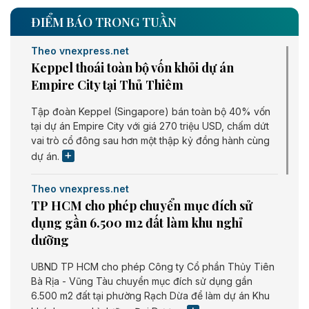
ĐIỂM BÁO TRONG TUẦN
Theo vnexpress.net
Keppel thoái toàn bộ vốn khỏi dự án
Empire City tại Thủ Thiêm
Tập đoàn Keppel (Singapore) bán toàn bộ 40% vốn
tại dự án Empire City với giá 270 triệu USD, chấm dứt
vai trò cổ đông sau hơn một thập kỷ đồng hành cùng
dự án.
Theo vnexpress.net
TP HCM cho phép chuyển mục đích sử
dụng gần 6.500 m2 đất làm khu nghỉ
dưỡng
UBND TP HCM cho phép Công ty Cổ phần Thủy Tiên
Bà Rịa - Vũng Tàu chuyển mục đích sử dụng gần
6.500 m2 đất tại phường Rạch Dừa để làm dự án Khu