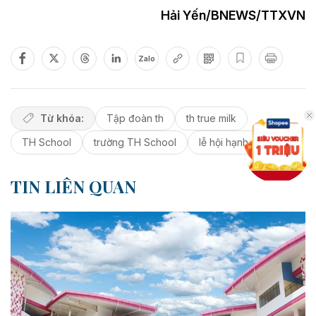
Hải Yến/BNEWS/TTXVN
Zalo
Từ khóa:
Tập đoàn th
th true milk
TH School
trường TH School
lễ hội hạnh phúc
TIN LIÊN QUAN