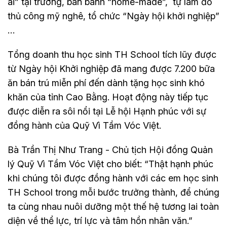
ái” tại trường, bán bánh “home-made”, tự làm đồ
thủ công mỹ nghê, tổ chức “Ngày hội khởi nghiệp”
…
Tổng doanh thu học sinh TH School tích lũy được
từ Ngày hội Khởi nghiệp đã mang được 7.200 bữa
ăn bán trú miễn phí đến dành tặng học sinh khó
khăn của tỉnh Cao Bằng. Hoạt động này tiếp tục
được diễn ra sôi nổi tại Lễ hội Hạnh phúc với sự
đồng hành của Quỹ Vì Tầm Vóc Việt.
Bà Trần Thị Như Trang - Chủ tịch Hội đồng Quản
lý Quỹ Vì Tầm Vóc Việt cho biết: “Thật hạnh phúc
khi chúng tôi được đồng hành với các em học sinh
TH School trong mỗi bước trưởng thành, để chúng
ta cùng nhau nuôi dưỡng một thế hệ tương lai toàn
diện về thể lực, trí lực và tâm hồn nhân văn.”