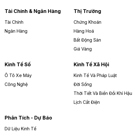
năng lượng với loạt dự án nghìn tỷ ở Gia
Lai
Tài Chính & Ngân Hàng
Thị Trường
Tài Chính
Chứng Khoán
Bốn doanh nghiệp có sự góp vốn của Công ty Cổ
phần Tập đoàn Đức Long Gia Lai (HoSE: DLG) được
Ngân Hàng
Hàng Hoá
chấp thuận đầu tư 4 dự án điện gió và điện mặt trời tại
Bất Động Sản
Gia Lai với tổng vốn hơn 4.750 tỷ đồng.
Giá Vàng
Theo vnexpress.net
Đồng Nai cho thuê gần 59 ha đất làm khu
Kinh Tế Số
Kinh Tế Xã Hội
công nghiệp ở Long Thành
Ô Tô Xe Máy
Kinh Tế Và Pháp Luật
Công Nghệ
UBND TP Đồng Nai cho Công ty Amata thuê gần 59 ha
Đời Sống
đất để đầu tư khu công nghiệp công nghệ cao Long
Thời Tiết Và Biến Đổi Khí Hậu
Thành, thời hạn đến 2065.
Lịch Cắt Điện
Theo baodautu.vn
Phân Tích - Dự Báo
Đề xuất hỗ trợ 20.000 tỷ đồng làm cao tốc
Thái Nguyên - Lạng Sơn
Dữ Liệu Kinh Tế