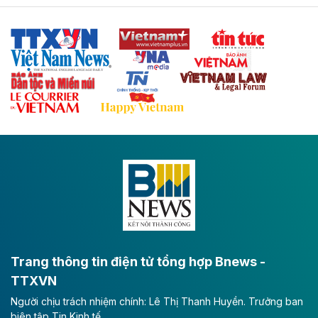
Tuyến cao tốc Thái Nguyên - Lạng Sơn khi hình thành
sẽ trở thành trục giao thông chiến lược, kết nối tỉnh
Thái Nguyên và các tỉnh trung du, miền núi phía Bắc
với hệ thống cửa khẩu quốc tế tại Lạng Sơn.
Theo baodautu.vn
Đề xuất đầu tư 11.500 tỷ đồng xây dựng cao
tốc CT.11 qua Ninh Bình
Dự án đầu tư tuyến cao tốc CT.11, đoạn Liêm Tuyền -
Đông A dài khoảng 25,1 km được kỳ vọng sẽ tạo động
lực phát triển kinh tế - xã hội khu vực phía Nam đồng
bằng sông Hồng.
Theo baodautu.vn
ACV rót gần 40 ngàn tỷ đồng vào sân bay
Long Thành
Trang thông tin điện tử tổng hợp Bnews -
TTXVN
Tổng công ty Cảng hàng không Việt Nam - CTCP
Người chịu trách nhiệm chính: Lê Thị Thanh Huyền. Trưởng ban
(ACV) vừa lập kỷ lục mới về lợi nhuận trong quý
biên tập Tin Kinh tế