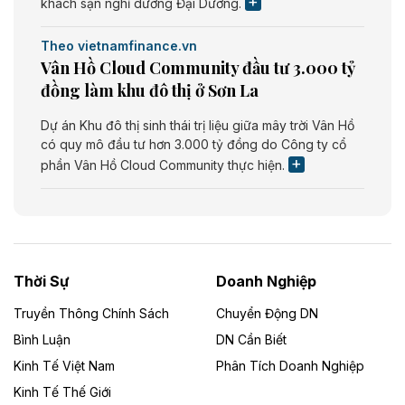
khách sạn nghỉ dưỡng Đại Dương.
Theo vietnamfinance.vn
Vân Hồ Cloud Community đầu tư 3.000 tỷ
đồng làm khu đô thị ở Sơn La
Dự án Khu đô thị sinh thái trị liệu giữa mây trời Vân Hồ
có quy mô đầu tư hơn 3.000 tỷ đồng do Công ty cổ
phần Vân Hồ Cloud Community thực hiện.
Theo vietnamfinance.vn
Năng lượng môi trường Bắc Giang đầu tư
nhà máy điện rác 1.866 tỷ đồng
Thời Sự
Doanh Nghiệp
Dự án Nhà máy xử lý rác và phát điện Bắc Giang do
Công ty TNHH Năng lượng môi trường Bắc Giang làm
Truyền Thông Chính Sách
Chuyển Động DN
chủ đầu tư, có tổng mức đầu tư 1.866 tỷ đồng.
Bình Luận
DN Cần Biết
Kinh Tế Việt Nam
Phân Tích Doanh Nghiệp
Theo vietnamfinance.vn
Đức Long Gia Lai mở rộng ‘hệ sinh thái’
Kinh Tế Thế Giới