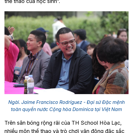
thể thao của học sinh”.
Ngài. Jaime Francisco Rodríguez - Đại sứ Đặc mệnh
toàn quyền nước Cộng hòa Dominica tại Việt Nam
Trên sân bóng rộng rãi của TH School Hòa Lạc,
nhiều môn thể thao và trò chơi vận động đặc sắc