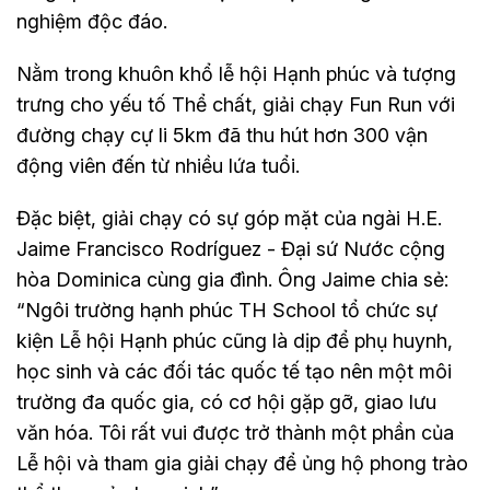
nghiệm độc đáo.
Nằm trong khuôn khổ lễ hội Hạnh phúc và tượng
trưng cho yếu tố Thể chất, giải chạy Fun Run với
đường chạy cự li 5km đã thu hút hơn 300 vận
động viên đến từ nhiều lứa tuổi.
Đặc biệt, giải chạy có sự góp mặt của ngài H.E.
Jaime Francisco Rodríguez - Đại sứ Nước cộng
hòa Dominica cùng gia đình. Ông Jaime chia sẻ:
“Ngôi trường hạnh phúc TH School tổ chức sự
kiện Lễ hội Hạnh phúc cũng là dịp để phụ huynh,
học sinh và các đối tác quốc tế tạo nên một môi
trường đa quốc gia, có cơ hội gặp gỡ, giao lưu
văn hóa. Tôi rất vui được trở thành một phần của
Lễ hội và tham gia giải chạy để ủng hộ phong trào