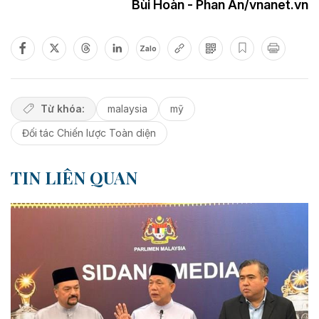
Bùi Hoàn - Phan An/vnanet.vn
Zalo
Từ khóa:
malaysia
mỹ
Đối tác Chiến lược Toàn diện
TIN LIÊN QUAN