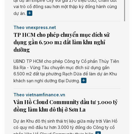
tại dự án Empire City với giá 270 triệu USD, chấm dứt
vai trò cổ đông sau hơn một thập kỷ đồng hành cùng
dự án.
Theo vnexpress.net
TP HCM cho phép chuyển mục đích sử
dụng gần 6.500 m2 đất làm khu nghỉ
dưỡng
UBND TP HCM cho phép Công ty Cổ phần Thủy Tiên
Bà Rịa - Vũng Tàu chuyển mục đích sử dụng gần
6.500 m2 đất tại phường Rạch Dừa để làm dự án Khu
khách sạn nghỉ dưỡng Đại Dương.
Theo vietnamfinance.vn
Vân Hồ Cloud Community đầu tư 3.000 tỷ
đồng làm khu đô thị ở Sơn La
Dự án Khu đô thị sinh thái trị liệu giữa mây trời Vân Hồ
có quy mô đầu tư hơn 3.000 tỷ đồng do Công ty cổ