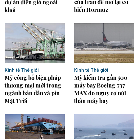
của Iran để mở lại eo
dự án điện gió ngoài
biển Hormuz
khơi
Kinh tế Thế giới
Kinh tế Thế giới
Mỹ công bố biện pháp
Mỹ kiểm tra gần 500
thương mại mới trong
máy bay Boeing 737
ngành bán dẫn và pin
MAX do nguy cơ nứt
Mặt Trời
thân máy bay