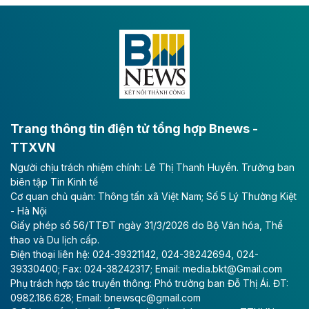
Dự án đầu tư tuyến cao tốc CT.11, đoạn Liêm Tuyền -
Đông A dài khoảng 25,1 km được kỳ vọng sẽ tạo động
lực phát triển kinh tế - xã hội khu vực phía Nam đồng
bằng sông Hồng.
Theo baodautu.vn
ACV rót gần 40 ngàn tỷ đồng vào sân bay
Long Thành
Trang thông tin điện tử tổng hợp Bnews -
TTXVN
Tổng công ty Cảng hàng không Việt Nam - CTCP
Người chịu trách nhiệm chính: Lê Thị Thanh Huyền. Trưởng ban
(ACV) vừa lập kỷ lục mới về lợi nhuận trong quý
biên tập Tin Kinh tế
II/2026.
Cơ quan chủ quản: Thông tấn xã Việt Nam; Số 5 Lý Thường Kiệt
- Hà Nội
Theo baodautu.vn
Giấy phép số 56/TTĐT ngày 31/3/2026 do Bộ Văn hóa, Thể
Vinaconex lập đỉnh doanh thu
thao và Du lịch cấp.
Điện thoại liên hệ: 024-39321142, 024-38242694, 024-
Tổng CTCP Xuất nhập khẩu và Xây dựng Việt Nam
39330400; Fax: 024-38242317; Email: media.bkt@Gmail.com
(Vinaconex) đã khép lại nửa đầu năm với doanh thu
Phụ trách hợp tác truyền thông: Phó trưởng ban Đỗ Thị Ái. ĐT:
thuần gần 7.268 tỷ đồng, tăng 4% so với cùng kỳ và
0982.186.628; Email: bnewsqc@gmail.com
cũng là mức cao nhất lịch sử hoạt động của doanh