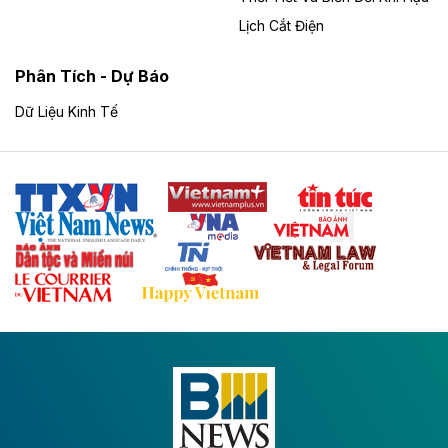
Thành, thời hạn đến 2065.
Lịch Cắt Điện
Theo baodautu.vn
Phân Tích - Dự Báo
Đề xuất hỗ trợ 20.000 tỷ đồng làm cao tốc
Thái Nguyên - Lạng Sơn
Dữ Liệu Kinh Tế
Tuyến cao tốc Thái Nguyên - Lạng Sơn khi hình thành
sẽ trở thành trục giao thông chiến lược, kết nối tỉnh
Thái Nguyên và các tỉnh trung du, miền núi phía Bắc
với hệ thống cửa khẩu quốc tế tại Lạng Sơn.
Theo baodautu.vn
Đề xuất đầu tư 11.500 tỷ đồng xây dựng cao
tốc CT.11 qua Ninh Bình
Dự án đầu tư tuyến cao tốc CT.11, đoạn Liêm Tuyền -
Đông A dài khoảng 25,1 km được kỳ vọng sẽ tạo động
lực phát triển kinh tế - xã hội khu vực phía Nam đồng
bằng sông Hồng.