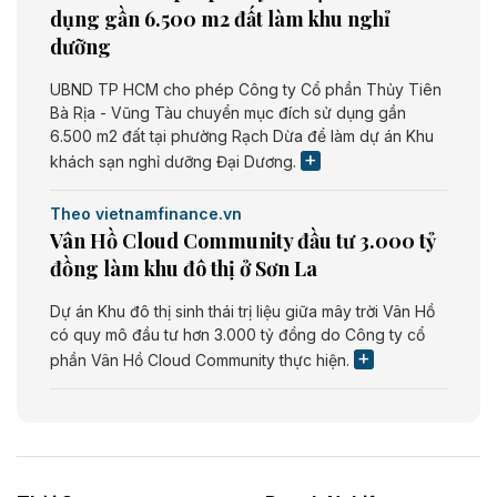
dụng gần 6.500 m2 đất làm khu nghỉ
dưỡng
UBND TP HCM cho phép Công ty Cổ phần Thủy Tiên
Bà Rịa - Vũng Tàu chuyển mục đích sử dụng gần
6.500 m2 đất tại phường Rạch Dừa để làm dự án Khu
khách sạn nghỉ dưỡng Đại Dương.
Theo vietnamfinance.vn
Vân Hồ Cloud Community đầu tư 3.000 tỷ
đồng làm khu đô thị ở Sơn La
Dự án Khu đô thị sinh thái trị liệu giữa mây trời Vân Hồ
có quy mô đầu tư hơn 3.000 tỷ đồng do Công ty cổ
phần Vân Hồ Cloud Community thực hiện.
Theo vietnamfinance.vn
Năng lượng môi trường Bắc Giang đầu tư
nhà máy điện rác 1.866 tỷ đồng