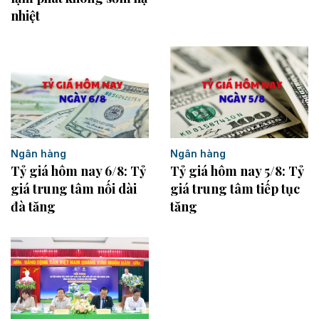
nhiệt
Ngân hàng
Ngân hàng
Tỷ giá hôm nay 6/8: Tỷ
Tỷ giá hôm nay 5/8: Tỷ
giá trung tâm nối dài
giá trung tâm tiếp tục
đà tăng
tăng