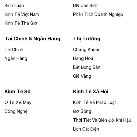
chủ đầu tư, có tổng mức đầu tư 1.866 tỷ đồng.
Bình Luận
DN Cần Biết
Kinh Tế Việt Nam
Phân Tích Doanh Nghiệp
Theo vietnamfinance.vn
Đức Long Gia Lai mở rộng ‘hệ sinh thái’
Kinh Tế Thế Giới
năng lượng với loạt dự án nghìn tỷ ở Gia
Lai
Tài Chính & Ngân Hàng
Thị Trường
Tài Chính
Chứng Khoán
Bốn doanh nghiệp có sự góp vốn của Công ty Cổ
phần Tập đoàn Đức Long Gia Lai (HoSE: DLG) được
Ngân Hàng
Hàng Hoá
chấp thuận đầu tư 4 dự án điện gió và điện mặt trời tại
Bất Động Sản
Gia Lai với tổng vốn hơn 4.750 tỷ đồng.
Giá Vàng
Theo vnexpress.net
Đồng Nai cho thuê gần 59 ha đất làm khu
Kinh Tế Số
Kinh Tế Xã Hội
công nghiệp ở Long Thành
Ô Tô Xe Máy
Kinh Tế Và Pháp Luật
Công Nghệ
UBND TP Đồng Nai cho Công ty Amata thuê gần 59 ha
Đời Sống
đất để đầu tư khu công nghiệp công nghệ cao Long
Thời Tiết Và Biến Đổi Khí Hậu
Thành, thời hạn đến 2065.
Lịch Cắt Điện