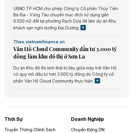
UBND TP HCM cho phép Công ty Cổ phần Thủy Tiên
Bà Rịa - Vũng Tàu chuyển mục đích sử dụng gần
6.500 m2 đất tại phường Rạch Dừa để làm dự án Khu
khách sạn nghỉ dưỡng Đại Dương.
Theo vietnamfinance.vn
Vân Hồ Cloud Community đầu tư 3.000 tỷ
đồng làm khu đô thị ở Sơn La
Dự án Khu đô thị sinh thái trị liệu giữa mây trời Vân Hồ
có quy mô đầu tư hơn 3.000 tỷ đồng do Công ty cổ
phần Vân Hồ Cloud Community thực hiện.
Theo vietnamfinance.vn
Năng lượng môi trường Bắc Giang đầu tư
nhà máy điện rác 1.866 tỷ đồng
Thời Sự
Doanh Nghiệp
Dự án Nhà máy xử lý rác và phát điện Bắc Giang do
Công ty TNHH Năng lượng môi trường Bắc Giang làm
Truyền Thông Chính Sách
Chuyển Động DN