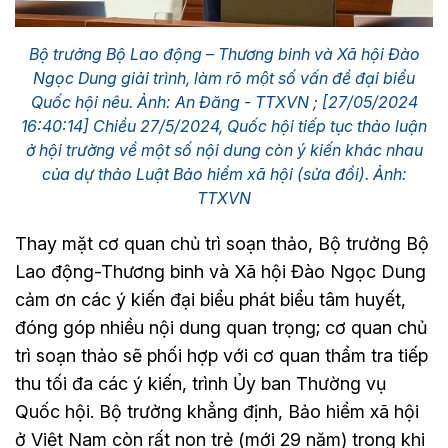
Bộ trưởng Bộ Lao động – Thương binh và Xã hội Đào
Ngọc Dung giải trình, làm rõ một số vấn đề đại biểu
Quốc hội nêu. Ảnh: An Đăng - TTXVN ; [27/05/2024
16:40:14] Chiều 27/5/2024, Quốc hội tiếp tục thảo luận
ở hội trường về một số nội dung còn ý kiến khác nhau
của dự thảo Luật Bảo hiểm xã hội (sửa đổi). Ảnh:
TTXVN
Thay mặt cơ quan chủ trì soạn thảo, Bộ trưởng Bộ
Lao động-Thương binh và Xã hội Đào Ngọc Dung
cảm ơn các ý kiến đại biểu phát biểu tâm huyết,
đóng góp nhiều nội dung quan trọng; cơ quan chủ
trì soạn thảo sẽ phối hợp với cơ quan thẩm tra tiếp
thu tối đa các ý kiến, trình Ủy ban Thường vụ
Quốc hội. Bộ trưởng khẳng định, Bảo hiểm xã hội
ở Việt Nam còn rất non trẻ (mới 29 năm) trong khi