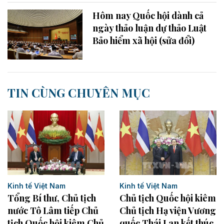
Hôm nay Quốc hội dành cả
ngày thảo luận dự thảo Luật
Bảo hiểm xã hội (sửa đổi)
TIN CÙNG CHUYÊN MỤC
Kinh tế Việt Nam
Kinh tế Việt Nam
Chủ tịch Quốc hội kiêm
Tổng Bí thư, Chủ tịch
Chủ tịch Hạ viện Vương
nước Tô Lâm tiếp Chủ
quốc Thái Lan kết thúc
tịch Quốc hội kiêm Chủ