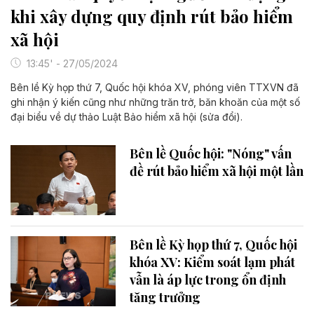
khi xây dựng quy định rút bảo hiểm
xã hội
13:45' - 27/05/2024
Bên lề Kỳ họp thứ 7, Quốc hội khóa XV, phóng viên TTXVN đã
ghi nhận ý kiến cũng như những trăn trở, băn khoăn của một số
đại biểu về dự thảo Luật Bảo hiểm xã hội (sửa đổi).
Bên lề Quốc hội: "Nóng" vấn
đề rút bảo hiểm xã hội một lần
Bên lề Kỳ họp thứ 7, Quốc hội
khóa XV: Kiểm soát lạm phát
vẫn là áp lực trong ổn định
tăng trưởng