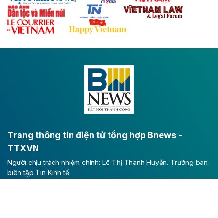
Theo baodautu.vn
Đề xuất đầu tư 11.500 tỷ đồng xây dựng cao
tốc CT.11 qua Ninh Bình
Dự án đầu tư tuyến cao tốc CT.11, đoạn Liêm Tuyền -
Đông A dài khoảng 25,1 km được kỳ vọng sẽ tạo động
lực phát triển kinh tế - xã hội khu vực phía Nam đồng
bằng sông Hồng.
Theo baodautu.vn
ACV rót gần 40 ngàn tỷ đồng vào sân bay
Long Thành
Trang thông tin điện tử tổng hợp Bnews -
TTXVN
Tổng công ty Cảng hàng không Việt Nam - CTCP
Người chịu trách nhiệm chính: Lê Thị Thanh Huyền. Trưởng ban
(ACV) vừa lập kỷ lục mới về lợi nhuận trong quý
biên tập Tin Kinh tế
II/2026.
Cơ quan chủ quản: Thông tấn xã Việt Nam; Số 5 Lý Thường Kiệt
- Hà Nội
Theo baodautu.vn
Giấy phép số 56/TTĐT ngày 31/3/2026 do Bộ Văn hóa, Thể
Vinaconex lập đỉnh doanh thu
thao và Du lịch cấp.