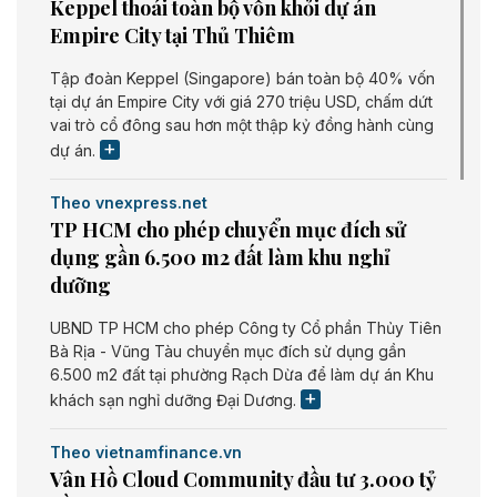
Keppel thoái toàn bộ vốn khỏi dự án
Empire City tại Thủ Thiêm
Tập đoàn Keppel (Singapore) bán toàn bộ 40% vốn
tại dự án Empire City với giá 270 triệu USD, chấm dứt
vai trò cổ đông sau hơn một thập kỷ đồng hành cùng
dự án.
Theo vnexpress.net
TP HCM cho phép chuyển mục đích sử
dụng gần 6.500 m2 đất làm khu nghỉ
dưỡng
UBND TP HCM cho phép Công ty Cổ phần Thủy Tiên
Bà Rịa - Vũng Tàu chuyển mục đích sử dụng gần
6.500 m2 đất tại phường Rạch Dừa để làm dự án Khu
khách sạn nghỉ dưỡng Đại Dương.
Theo vietnamfinance.vn
Vân Hồ Cloud Community đầu tư 3.000 tỷ