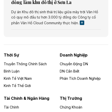
đồng làm khu đô thị ở Sơn La
Dự án Khu đô thị sinh thái trị liệu giữa mây trời Vân Hồ
có quy mô đầu tư hơn 3.000 tỷ đồng do Công ty cổ
phần Vân Hồ Cloud Community thực hiện.
Theo vietnamfinance.vn
Năng lượng môi trường Bắc Giang đầu tư
nhà máy điện rác 1.866 tỷ đồng
Thời Sự
Doanh Nghiệp
Dự án Nhà máy xử lý rác và phát điện Bắc Giang do
Công ty TNHH Năng lượng môi trường Bắc Giang làm
Truyền Thông Chính Sách
Chuyển Động DN
chủ đầu tư, có tổng mức đầu tư 1.866 tỷ đồng.
Bình Luận
DN Cần Biết
Kinh Tế Việt Nam
Phân Tích Doanh Nghiệp
Theo vietnamfinance.vn
Đức Long Gia Lai mở rộng ‘hệ sinh thái’
Kinh Tế Thế Giới
năng lượng với loạt dự án nghìn tỷ ở Gia
Lai
Tài Chính & Ngân Hàng
Thị Trường
Tài Chính
Chứng Khoán
Bốn doanh nghiệp có sự góp vốn của Công ty Cổ