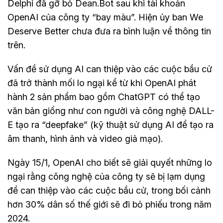
Delphi đã gỡ bỏ Dean.Bot sau khi tài khoản
OpenAI của công ty “bay màu”. Hiện ủy ban We
Deserve Better chưa đưa ra bình luận về thông tin
trên.
Vấn đề sử dụng AI can thiệp vào các cuộc bầu cử
đã trở thành mối lo ngại kể từ khi OpenAI phát
hành 2 sản phẩm bao gồm ChatGPT có thể tạo
văn bản giống như con người và công nghệ DALL-
E tạo ra “deepfake” (kỹ thuật sử dụng AI để tạo ra
âm thanh, hình ảnh và video giả mạo).
Ngày 15/1, OpenAI cho biết sẽ giải quyết những lo
ngại rằng công nghệ của công ty sẽ bị lạm dụng
để can thiệp vào các cuộc bầu cử, trong bối cảnh
hơn 30% dân số thế giới sẽ đi bỏ phiếu trong năm
2024.