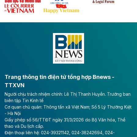
Tổng CTCP Xuất nhập khẩu và Xây dựng Việt Nam
(Vinaconex) đã khép lại nửa đầu năm với doanh thu
thuần gần 7.268 tỷ đồng, tăng 4% so với cùng kỳ và
cũng là mức cao nhất lịch sử hoạt động của doanh
nghiệp.
Theo baodautu.vn
VNG sớm vượt kế hoạch lợi nhuận năm
CTCP Tập đoàn VNG công bố kết quả quý II với
doanh thu tăng mạnh và lợi nhuận ròng kỷ lục, gấp 16
Trang thông tin điện tử tổng hợp Bnews -
lần cùng kỳ.
TTXVN
Theo vietnamfinance.vn
Người chịu trách nhiệm chính: Lê Thị Thanh Huyền. Trưởng ban
VinEnergo của tỷ phú Phạm Nhật Vượng
biên tập Tin Kinh tế
Cơ quan chủ quản: Thông tấn xã Việt Nam; Số 5 Lý Thường Kiệt
đăng ký đầu tư dự án điện gió 9.100 tỷ
- Hà Nội
đồng tại Quảng Trị
Giấy phép số 56/TTĐT ngày 31/3/2026 do Bộ Văn hóa, Thể
thao và Du lịch cấp.
Công ty Cổ phần Năng lượng VinEnergo là nhà đầu tư
Điện thoại liên hệ: 024-39321142, 024-38242694, 024-
duy nhất nộp hồ sơ đăng ký thực hiện Dự án Nhà máy