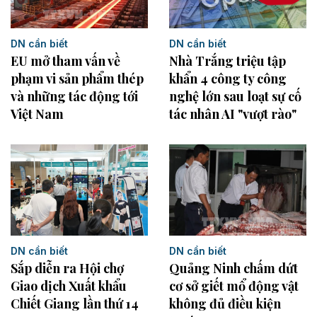
DN cần biết
DN cần biết
EU mở tham vấn về
Nhà Trắng triệu tập
phạm vi sản phẩm thép
khẩn 4 công ty công
và những tác động tới
nghệ lớn sau loạt sự cố
Việt Nam
tác nhân AI "vượt rào"
DN cần biết
DN cần biết
Sắp diễn ra Hội chợ
Quảng Ninh chấm dứt
Giao dịch Xuất khẩu
cơ sở giết mổ động vật
Chiết Giang lần thứ 14
không đủ điều kiện