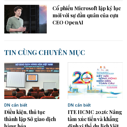
Cổ phiếu Microsoft lập kỷ lục
mới với sự đầu quân của cựu
CEO OpenAI
TIN CÙNG CHUYÊN MỤC
DN cần biết
DN cần biết
Điều kiện, thủ tục
ITE HCMC 2026: Nâng
thành lập Sở giao dịch
tầm xúc tiến và khẳng
hàng hóa
định vị thế du lịch Việt