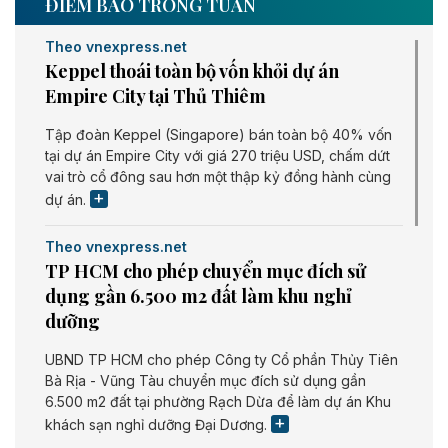
ĐIỂM BÁO TRONG TUẦN
Theo vnexpress.net
Keppel thoái toàn bộ vốn khỏi dự án
Empire City tại Thủ Thiêm
Tập đoàn Keppel (Singapore) bán toàn bộ 40% vốn
tại dự án Empire City với giá 270 triệu USD, chấm dứt
vai trò cổ đông sau hơn một thập kỷ đồng hành cùng
dự án.
Theo vnexpress.net
TP HCM cho phép chuyển mục đích sử
dụng gần 6.500 m2 đất làm khu nghỉ
dưỡng
UBND TP HCM cho phép Công ty Cổ phần Thủy Tiên
Bà Rịa - Vũng Tàu chuyển mục đích sử dụng gần
6.500 m2 đất tại phường Rạch Dừa để làm dự án Khu
khách sạn nghỉ dưỡng Đại Dương.