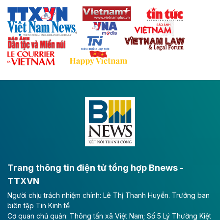
Thái Nguyên và các tỉnh trung du, miền núi phía Bắc
với hệ thống cửa khẩu quốc tế tại Lạng Sơn.
Theo baodautu.vn
Đề xuất đầu tư 11.500 tỷ đồng xây dựng cao
tốc CT.11 qua Ninh Bình
Dự án đầu tư tuyến cao tốc CT.11, đoạn Liêm Tuyền -
Đông A dài khoảng 25,1 km được kỳ vọng sẽ tạo động
lực phát triển kinh tế - xã hội khu vực phía Nam đồng
bằng sông Hồng.
Theo baodautu.vn
ACV rót gần 40 ngàn tỷ đồng vào sân bay
Long Thành
Trang thông tin điện tử tổng hợp Bnews -
TTXVN
Tổng công ty Cảng hàng không Việt Nam - CTCP
Người chịu trách nhiệm chính: Lê Thị Thanh Huyền. Trưởng ban
(ACV) vừa lập kỷ lục mới về lợi nhuận trong quý
biên tập Tin Kinh tế
II/2026.
Cơ quan chủ quản: Thông tấn xã Việt Nam; Số 5 Lý Thường Kiệt