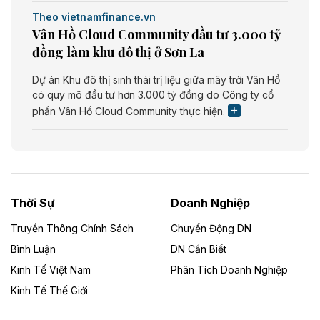
Theo vietnamfinance.vn
Vân Hồ Cloud Community đầu tư 3.000 tỷ
đồng làm khu đô thị ở Sơn La
Dự án Khu đô thị sinh thái trị liệu giữa mây trời Vân Hồ
có quy mô đầu tư hơn 3.000 tỷ đồng do Công ty cổ
phần Vân Hồ Cloud Community thực hiện.
Theo vietnamfinance.vn
Năng lượng môi trường Bắc Giang đầu tư
nhà máy điện rác 1.866 tỷ đồng
Thời Sự
Doanh Nghiệp
Dự án Nhà máy xử lý rác và phát điện Bắc Giang do
Công ty TNHH Năng lượng môi trường Bắc Giang làm
Truyền Thông Chính Sách
Chuyển Động DN
chủ đầu tư, có tổng mức đầu tư 1.866 tỷ đồng.
Bình Luận
DN Cần Biết
Kinh Tế Việt Nam
Phân Tích Doanh Nghiệp
Theo vietnamfinance.vn
Đức Long Gia Lai mở rộng ‘hệ sinh thái’
Kinh Tế Thế Giới
năng lượng với loạt dự án nghìn tỷ ở Gia