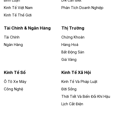
Bình Luận
DN Cần Biết
Kinh Tế Việt Nam
Phân Tích Doanh Nghiệp
Theo vietnamfinance.vn
Đức Long Gia Lai mở rộng ‘hệ sinh thái’
Kinh Tế Thế Giới
năng lượng với loạt dự án nghìn tỷ ở Gia
Lai
Tài Chính & Ngân Hàng
Thị Trường
Tài Chính
Chứng Khoán
Bốn doanh nghiệp có sự góp vốn của Công ty Cổ
phần Tập đoàn Đức Long Gia Lai (HoSE: DLG) được
Ngân Hàng
Hàng Hoá
chấp thuận đầu tư 4 dự án điện gió và điện mặt trời tại
Bất Động Sản
Gia Lai với tổng vốn hơn 4.750 tỷ đồng.
Giá Vàng
Theo vnexpress.net
Đồng Nai cho thuê gần 59 ha đất làm khu
Kinh Tế Số
Kinh Tế Xã Hội
công nghiệp ở Long Thành
Ô Tô Xe Máy
Kinh Tế Và Pháp Luật
Công Nghệ
UBND TP Đồng Nai cho Công ty Amata thuê gần 59 ha
Đời Sống
đất để đầu tư khu công nghiệp công nghệ cao Long
Thời Tiết Và Biến Đổi Khí Hậu
Thành, thời hạn đến 2065.
Lịch Cắt Điện
Theo baodautu.vn