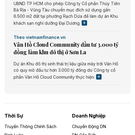
UBND TP HCM cho phép Công ty Cổ phần Thủy Tiên
Bà Rịa - Vũng Tàu chuyển mục đích sử dụng gần
6.500 m2 đất tại phường Rạch Dừa để làm dự án Khu
khách sạn nghỉ dưỡng Đại Dương.
Theo vietnamfinance.vn
Vân Hồ Cloud Community đầu tư 3.000 tỷ
đồng làm khu đô thị ở Sơn La
Dự án Khu đô thị sinh thái trị liệu giữa mây trời Vân Hồ
có quy mô đầu tư hơn 3.000 tỷ đồng do Công ty cổ
phần Vân Hồ Cloud Community thực hiện.
Theo vietnamfinance.vn
Năng lượng môi trường Bắc Giang đầu tư
nhà máy điện rác 1.866 tỷ đồng
Thời Sự
Doanh Nghiệp
Dự án Nhà máy xử lý rác và phát điện Bắc Giang do
Công ty TNHH Năng lượng môi trường Bắc Giang làm
Truyền Thông Chính Sách
Chuyển Động DN
chủ đầu tư, có tổng mức đầu tư 1.866 tỷ đồng.