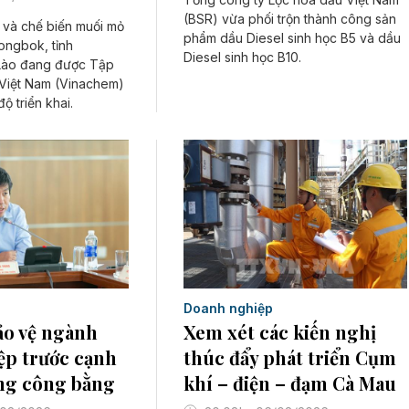
(BSR) vừa phối trộn thành công sản
 và chế biến muối mỏ
phẩm dầu Diesel sinh học B5 và dầu
Nongbok, tỉnh
Diesel sinh học B10.
ào đang được Tập
Việt Nam (Vinachem)
ộ triển khai.
Doanh nghiệp
Xem xét các kiến nghị
ảo vệ ngành
thúc đẩy phát triển Cụm
ệp trước cạnh
khí – điện – đạm Cà Mau
ng công bằng