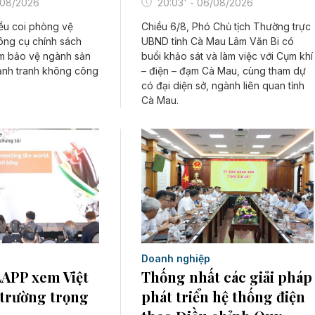
20:03' - 06/08/2026
/08/2026
Chiều 6/8, Phó Chủ tịch Thường trực
ều coi phòng vệ
UBND tỉnh Cà Mau Lâm Văn Bi có
ông cụ chính sách
buổi khảo sát và làm việc với Cụm khí
m bảo vệ ngành sản
– điện – đạm Cà Mau, cùng tham dự
cạnh tranh không công
có đại diện sở, ngành liên quan tỉnh
Cà Mau.
Doanh nghiệp
LAPP xem Việt
Thống nhất các giải pháp
 trường trọng
phát triển hệ thống điện