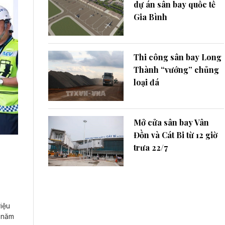
dự án sân bay quốc tế
Gia Bình
Thi công sân bay Long
Thành “vướng” chủng
loại đá
Mở cửa sân bay Vân
Đồn và Cát Bi từ 12 giờ
trưa 22/7
riệu
u năm