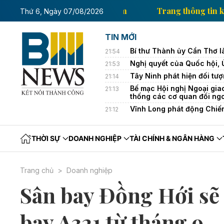
hông tin kinh tế của Thông tấn xã Việt Nam
Trang t
Thứ 6, Ngày 07/08/2026
TIN MỚI
Bí thư Thành ủy Cần Thơ l
21:54
Nghị quyết của Quốc hội,
21:53
Tây Ninh phát hiện đối tượ
21:14
Bế mạc Hội nghị Ngoại gia
21:13
thống các cơ quan đối ng
Vĩnh Long phát động Chiế
21:12
THỜI SỰ
DOANH NGHIỆP
TÀI CHÍNH & NGÂN HÀNG
Trang chủ
Doanh nghiệp
Sân bay Đồng Hới sẽ k
bay A321 từ tháng 9