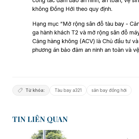
công tác đảm bảo an ninh, an toàn, vệ si
không Đồng Hới theo quy định.
Hạng mục “Mở rộng sân đỗ tàu bay - Cả
ga hành khách T2 và mở rộng sân đỗ má
Cảng hàng không (ACV) là Chủ đầu tư v
phương án bảo đảm an ninh an toàn và vệ s
Từ khóa:
Tàu bay a321
sân bay đồng hới
TIN LIÊN QUAN