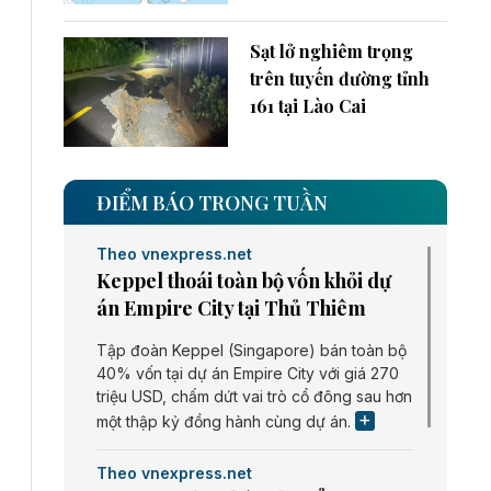
Sạt lở nghiêm trọng
trên tuyến đường tỉnh
161 tại Lào Cai
ĐIỂM BÁO TRONG TUẦN
Theo vnexpress.net
Keppel thoái toàn bộ vốn khỏi dự
án Empire City tại Thủ Thiêm
Tập đoàn Keppel (Singapore) bán toàn bộ
40% vốn tại dự án Empire City với giá 270
triệu USD, chấm dứt vai trò cổ đông sau hơn
một thập kỷ đồng hành cùng dự án.
Theo vnexpress.net