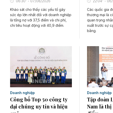
06:30' - 07/08/2026
22:04' - 06
Khảo sát cho thấy các yếu tố gây
Các quốc gia đ
sức ép lớn nhất đối với doanh nghiệp
thương mại là c
là tổng nợ với 37,5 điểm và chi phí,
quan trọng nhằ
chi tiêu hoạt động với 40,9 điểm.
xuất trước sự 
bằng.
Doanh nghiệp
Doanh nghiệp
Công bố Top 50 công ty
Tập đoàn 
đại chúng uy tín và hiệu
Nam là thị