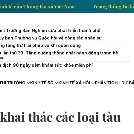
hông tin kinh tế của Thông tấn xã Việt Nam
Trang th
àm Trưởng Ban Nghiên cứu phát triển thành phố
 Ủy ban Thường vụ Quốc hội về công tác nhân sự
ng tàng trữ trái phép vũ khí quân dụng
o lần thứ 33: Tăng cường thống nhất hành động trong hệ
oại
n dịch 90 ngày đêm khám sức khỏe miễn phí
THỊ TRƯỜNG
KINH TẾ SỐ
KINH TẾ XÃ HỘI
PHÂN TÍCH - DỰ B
hai thác các loại tàu