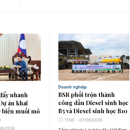
Doanh nghiệp
BSR phối trộn thành
đẩy nhanh
công dầu Diesel sinh học
 Dự án khai
B5 và Diesel sinh học B10
ế biến muối mỏ
o
11:56' - 07/08/2026
/08/2026
Tổng công ty Lọc hóa dầu Việt Nam