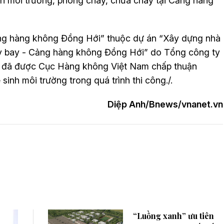
nh môi trường, phòng cháy, chữa cháy tại Cảng hàng
ng hàng không Đồng Hới” thuộc dự án “Xây dựng nhà
y bay - Cảng hàng không Đồng Hới” do Tổng công ty
à đã được Cục Hàng không Việt Nam chấp thuận
inh môi trường trong quá trình thi công./.
Diệp Anh/Bnews/vnanet.vn
“Luồng xanh” ưu tiên