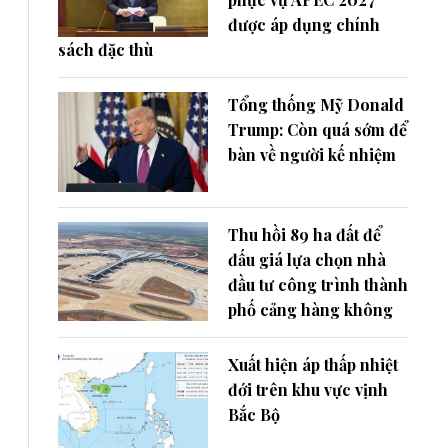
được áp dụng chính
sách đặc thù
Tổng thống Mỹ Donald
Trump: Còn quá sớm để
bàn về người kế nhiệm
Thu hồi 89 ha đất để
đấu giá lựa chọn nhà
đầu tư công trình thành
phố cảng hàng không
Xuất hiện áp thấp nhiệt
đới trên khu vực vịnh
Bắc Bộ