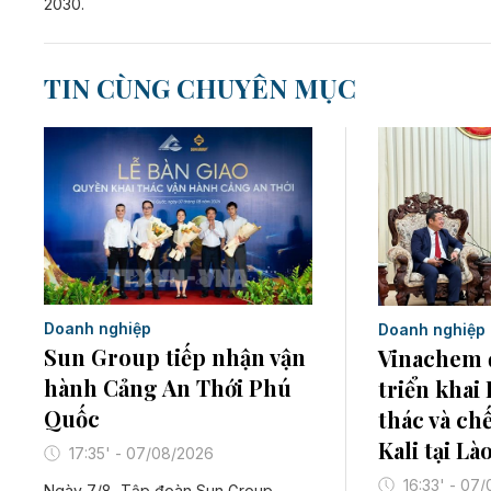
2030.
TIN CÙNG CHUYÊN MỤC
Doanh nghiệp
Doanh nghiệp
Sun Group tiếp nhận vận
Vinachem 
hành Cảng An Thới Phú
triển khai
Quốc
thác và ch
Kali tại Là
17:35' - 07/08/2026
16:33' - 07
Ngày 7/8, Tập đoàn Sun Group