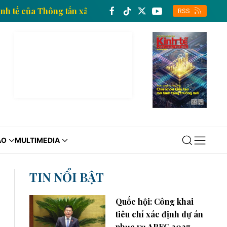
ông tin kinh tế của Thông tấn xã Việt Nam
Trang th
RSS
ÁO
MULTIMEDIA
TIN NỔI BẬT
Quốc hội: Công khai
tiêu chí xác định dự án
phục vụ APEC 2027