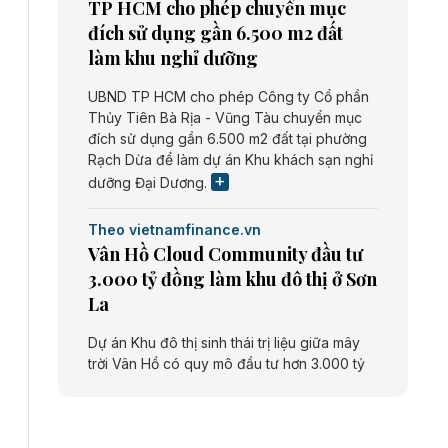
TP HCM cho phép chuyển mục
đích sử dụng gần 6.500 m2 đất
làm khu nghỉ dưỡng
UBND TP HCM cho phép Công ty Cổ phần
Thủy Tiên Bà Rịa - Vũng Tàu chuyển mục
đích sử dụng gần 6.500 m2 đất tại phường
Rạch Dừa để làm dự án Khu khách sạn nghỉ
dưỡng Đại Dương.
Theo vietnamfinance.vn
Vân Hồ Cloud Community đầu tư
3.000 tỷ đồng làm khu đô thị ở Sơn
La
Dự án Khu đô thị sinh thái trị liệu giữa mây
trời Vân Hồ có quy mô đầu tư hơn 3.000 tỷ
đồng do Công ty cổ phần Vân Hồ Cloud
Community thực hiện.