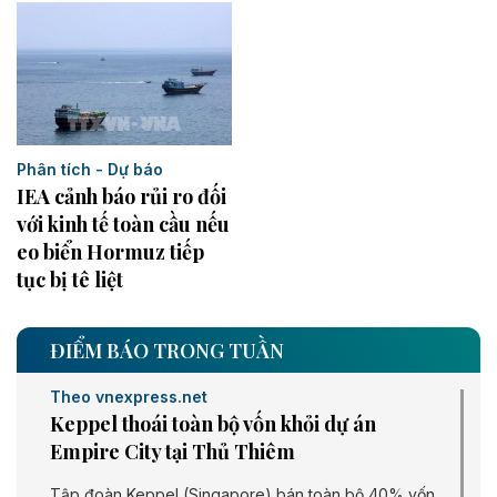
Phân tích - Dự báo
IEA cảnh báo rủi ro đối
với kinh tế toàn cầu nếu
eo biển Hormuz tiếp
tục bị tê liệt
ĐIỂM BÁO TRONG TUẦN
Theo vnexpress.net
Keppel thoái toàn bộ vốn khỏi dự án
Empire City tại Thủ Thiêm
Tập đoàn Keppel (Singapore) bán toàn bộ 40% vốn