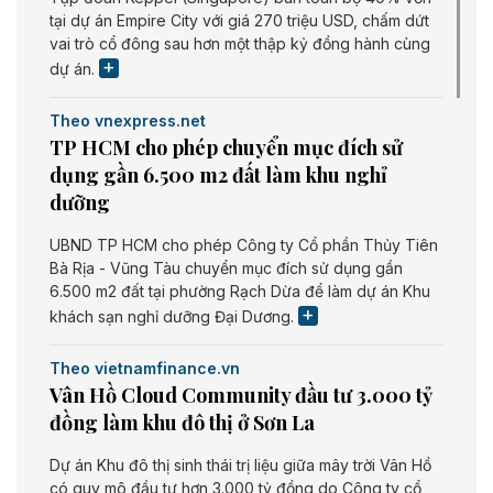
tại dự án Empire City với giá 270 triệu USD, chấm dứt
vai trò cổ đông sau hơn một thập kỷ đồng hành cùng
dự án.
Theo vnexpress.net
TP HCM cho phép chuyển mục đích sử
dụng gần 6.500 m2 đất làm khu nghỉ
dưỡng
UBND TP HCM cho phép Công ty Cổ phần Thủy Tiên
Bà Rịa - Vũng Tàu chuyển mục đích sử dụng gần
6.500 m2 đất tại phường Rạch Dừa để làm dự án Khu
khách sạn nghỉ dưỡng Đại Dương.
Theo vietnamfinance.vn
Vân Hồ Cloud Community đầu tư 3.000 tỷ
đồng làm khu đô thị ở Sơn La
Dự án Khu đô thị sinh thái trị liệu giữa mây trời Vân Hồ
có quy mô đầu tư hơn 3.000 tỷ đồng do Công ty cổ