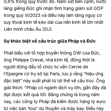
0,6% trong quý trước đó. Nằm sát bên cạnh, nước
láng giềng Đức ghi nhận tình trạng giảm sút GDP
trong quý III/2023 và điều này làm tăng nguy cơ
suy thoái kinh tế kéo dài của nền kinh tế lớn nhất
Liên minh châu Âu (EU).
Sự khác biệt về cấu trúc giữa Pháp và Đức
Phát biểu với tổ hợp truyền thông DW của Đức,
ông Philippe Crevel, nhà kinh tế, đồng thời là
người đứng đầu tổ chức tư vấn Cercle de
l'Epargne có trụ sở tại Paris, lưu ý rằng “hiệu ứng
đặc biệt” này xuất phát từ lợi thế về cấu trúc. Ông
giải thích: “Pháp có ngành dịch vụ lớn, gần đây đã
đạt được kết quả tốt. Bằng chứng là trong năm
nay, các công ty Pháp đã kiếm được hàng tỷ euro
từ việc bán ‘tour’ du thuyền và máy bay. Điều này