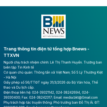
tốc CT.11 qua Ninh Bình
Dự án đầu tư tuyến cao tốc CT.11, đoạn Liêm Tuyền -
Đông A dài khoảng 25,1 km được kỳ vọng sẽ tạo động
lực phát triển kinh tế - xã hội khu vực phía Nam đồng
bằng sông Hồng.
Theo baodautu.vn
ACV rót gần 40 ngàn tỷ đồng vào sân bay
Long Thành
Trang thông tin điện tử tổng hợp Bnews -
TTXVN
Tổng công ty Cảng hàng không Việt Nam - CTCP
Người chịu trách nhiệm chính: Lê Thị Thanh Huyền. Trưởng ban
(ACV) vừa lập kỷ lục mới về lợi nhuận trong quý
biên tập Tin Kinh tế
II/2026.
Cơ quan chủ quản: Thông tấn xã Việt Nam; Số 5 Lý Thường Kiệt
- Hà Nội
Theo baodautu.vn
Giấy phép số 56/TTĐT ngày 31/3/2026 do Bộ Văn hóa, Thể
Vinaconex lập đỉnh doanh thu
thao và Du lịch cấp.
Điện thoại liên hệ: 024-39321142, 024-38242694, 024-
Tổng CTCP Xuất nhập khẩu và Xây dựng Việt Nam
39330400; Fax: 024-38242317; Email: media.bkt@Gmail.com
(Vinaconex) đã khép lại nửa đầu năm với doanh thu
Phụ trách hợp tác truyền thông: Phó trưởng ban Đỗ Thị Ái. ĐT:
thuần gần 7.268 tỷ đồng, tăng 4% so với cùng kỳ và