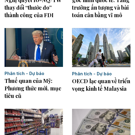
góc nhìn quốc tế: Tăng
Nghị quyết 10-NQ/TW
trưởng ấn tượng và bài
thay đổi “thước đo”
toán cân bằng vĩ mô
thành công của FDI
Phân tích - Dự báo
Phân tích - Dự báo
Thuế quan của Mỹ:
OECD lạc quan về triển
Phương thức mới, mục
vọng kinh tế Malaysia
tiêu cũ