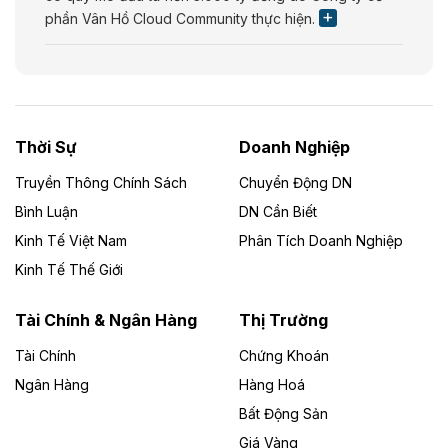
phần Vân Hồ Cloud Community thực hiện.
Theo vietnamfinance.vn
Năng lượng môi trường Bắc Giang đầu tư
nhà máy điện rác 1.866 tỷ đồng
Thời Sự
Doanh Nghiệp
Dự án Nhà máy xử lý rác và phát điện Bắc Giang do
Công ty TNHH Năng lượng môi trường Bắc Giang làm
Truyền Thông Chính Sách
Chuyển Động DN
chủ đầu tư, có tổng mức đầu tư 1.866 tỷ đồng.
Bình Luận
DN Cần Biết
Kinh Tế Việt Nam
Phân Tích Doanh Nghiệp
Theo vietnamfinance.vn
Đức Long Gia Lai mở rộng ‘hệ sinh thái’
Kinh Tế Thế Giới
năng lượng với loạt dự án nghìn tỷ ở Gia
Lai
Tài Chính & Ngân Hàng
Thị Trường
Tài Chính
Chứng Khoán
Bốn doanh nghiệp có sự góp vốn của Công ty Cổ
phần Tập đoàn Đức Long Gia Lai (HoSE: DLG) được
Ngân Hàng
Hàng Hoá
chấp thuận đầu tư 4 dự án điện gió và điện mặt trời tại
Bất Động Sản
Gia Lai với tổng vốn hơn 4.750 tỷ đồng.
Giá Vàng