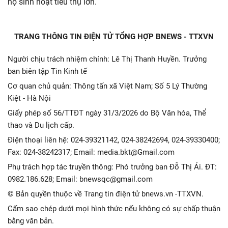
hộ sinh hoạt tiêu thụ lớn.
TRANG THÔNG TIN ĐIỆN TỬ TỔNG HỢP BNEWS - TTXVN
Người chịu trách nhiệm chính: Lê Thị Thanh Huyền. Trưởng
ban biên tập Tin Kinh tế
Cơ quan chủ quản: Thông tấn xã Việt Nam; Số 5 Lý Thường
Kiệt - Hà Nội
Giấy phép số 56/TTĐT ngày 31/3/2026 do Bộ Văn hóa, Thể
thao và Du lịch cấp.
Điện thoại liên hệ: 024-39321142, 024-38242694, 024-39330400;
Fax: 024-38242317; Email: media.bkt@Gmail.com
Phụ trách hợp tác truyền thông: Phó trưởng ban Đỗ Thị Ái. ĐT:
0982.186.628; Email: bnewsqc@gmail.com
© Bản quyền thuộc về Trang tin điện tử bnews.vn -TTXVN.
Cấm sao chép dưới mọi hình thức nếu không có sự chấp thuận
bằng văn bản.