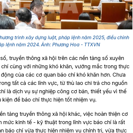
Chương trình xây dựng luật, pháp lệnh năm 2025, điều chỉnh
háp lệnh năm 2024. Ảnh: Phương Hoa - TTXVN
 số, truyền thông xã hội trên các nền tảng số xuyên
 chí cùng với những khó khăn, vướng mắc trong thực
ạt động của các cơ quan báo chí khó khăn hơn. Chưa
rong tất cả các lĩnh vực, từ thù lao chi trả cho nguồn
chí là dịch vụ sự nghiệp công cơ bản, thiết yếu vì thế
kiện để báo chí thực hiện tốt nhiệm vụ.
ền tảng truyền thông xã hội khác, việc hoàn thiện cơ
 mức kinh tế - kỹ thuật trong lĩnh vực báo chí là rất
an báo chí vừa thực hiện nhiệm vụ chính trị, vừa thực