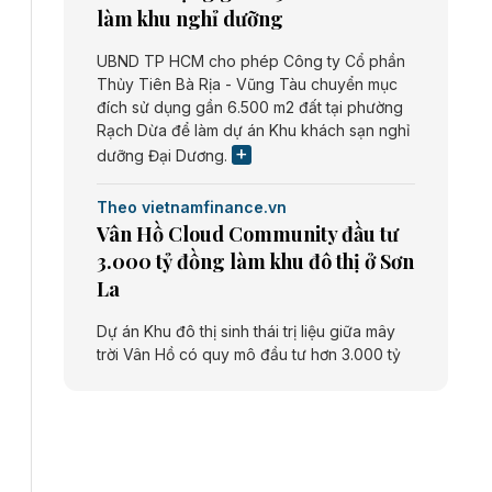
làm khu nghỉ dưỡng
UBND TP HCM cho phép Công ty Cổ phần
Thủy Tiên Bà Rịa - Vũng Tàu chuyển mục
đích sử dụng gần 6.500 m2 đất tại phường
Rạch Dừa để làm dự án Khu khách sạn nghỉ
dưỡng Đại Dương.
Theo vietnamfinance.vn
Vân Hồ Cloud Community đầu tư
3.000 tỷ đồng làm khu đô thị ở Sơn
La
Dự án Khu đô thị sinh thái trị liệu giữa mây
trời Vân Hồ có quy mô đầu tư hơn 3.000 tỷ
đồng do Công ty cổ phần Vân Hồ Cloud
Community thực hiện.
Theo vietnamfinance.vn
Năng lượng môi trường Bắc Giang