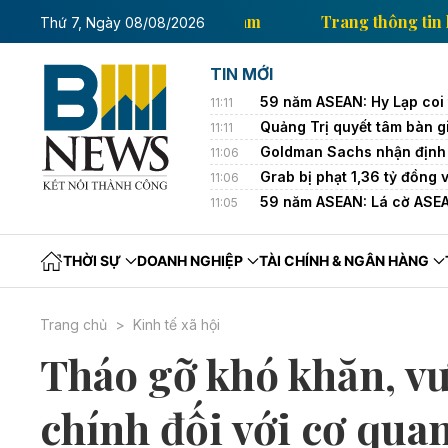
 thông tin kinh tế của Thông tấn xã Việt Nam
Trang 
Thứ 7, Ngày 08/08/2026
TIN MỚI
59 năm ASEAN: Hy Lạp coi
11:11
Quảng Trị quyết tâm bàn g
11:11
Goldman Sachs nhận định 
11:06
Grab bị phạt 1,36 tỷ đồng 
11:06
59 năm ASEAN: Lá cờ ASEAN
11:05
THỜI SỰ
DOANH NGHIỆP
TÀI CHÍNH & NGÂN HÀNG
Trang chủ
Kinh tế xã hội
Tháo gỡ khó khăn, vư
chính đối với cơ quan