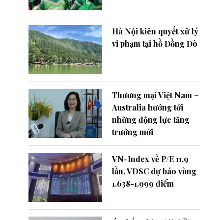
Hà Nội kiên quyết xử lý
vi phạm tại hồ Đồng Đò
Thương mại Việt Nam –
Australia hướng tới
những động lực tăng
trưởng mới
VN-Index về P/E 11,9
lần, VDSC dự báo vùng
1.638-1.999 điểm