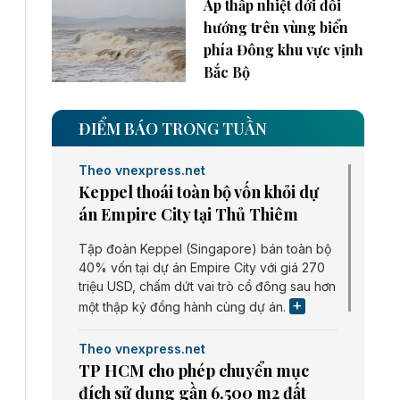
Áp thấp nhiệt đới đổi
hướng trên vùng biển
phía Đông khu vực vịnh
Bắc Bộ
ĐIỂM BÁO TRONG TUẦN
Theo vnexpress.net
Keppel thoái toàn bộ vốn khỏi dự
án Empire City tại Thủ Thiêm
Tập đoàn Keppel (Singapore) bán toàn bộ
40% vốn tại dự án Empire City với giá 270
triệu USD, chấm dứt vai trò cổ đông sau hơn
một thập kỷ đồng hành cùng dự án.
Theo vnexpress.net
TP HCM cho phép chuyển mục
đích sử dụng gần 6.500 m2 đất