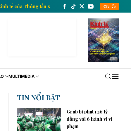
thông tin kinh tế của Thông tấn xã Việt Nam
Trang t
RSS
ÁO
MULTIMEDIA
TIN NỔI BẬT
Grab bị phạt 1,36 tỷ
đồng với 6 hành vi vi
phạm