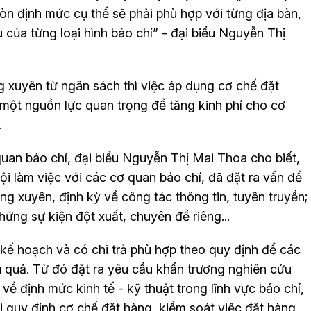
Còn định mức cụ thể sẽ phải phù hợp với từng địa bàn,
 của từng loại hình báo chí” - đại biểu Nguyễn Thị
 xuyên từ ngân sách thì việc áp dụng cơ chế đặt
một nguồn lực quan trọng để tăng kinh phí cho cơ
.
quan báo chí, đại biểu Nguyễn Thị Mai Thoa cho biết,
i làm việc với các cơ quan báo chí, đã đặt ra vấn đề
 xuyên, định kỳ về công tác thông tin, tuyên truyền;
hững sự kiện đột xuất, chuyên đề riêng...
kế hoạch và có chi trả phù hợp theo quy định để các
ệu quả. Từ đó đặt ra yêu cầu khẩn trương nghiên cứu
về định mức kinh tế - kỹ thuật trong lĩnh vực báo chí,
ổi quy định cơ chế đặt hàng, kiểm soát việc đặt hàng,