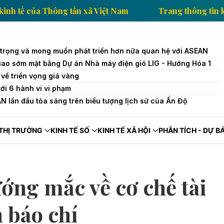
thông tin kinh tế của Thông tấn xã Việt Nam
Trang 
 trọng và mong muốn phát triển hơn nữa quan hệ với ASEAN
iao sớm mặt bằng Dự án Nhà máy điện gió LIG - Hướng Hóa 1
về triển vọng giá vàng
với 6 hành vi vi phạm
 lần đầu tỏa sáng trên biểu tượng lịch sử của Ấn Độ
THỊ TRƯỜNG
KINH TẾ SỐ
KINH TẾ XÃ HỘI
PHÂN TÍCH - DỰ B
ớng mắc về cơ chế tài
 báo chí