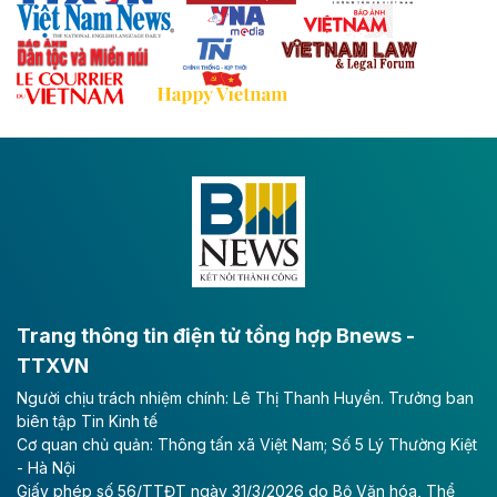
vào dự án ray đường sắt tại Dung Quất
Hòa Phát muốn chi thêm 20.000 tỷ đồng để mở rộng
dự án sản xuất ray đường sắt và thép đặc biệt tại khu
kinh tế Dung Quất.
Theo vnexpress.net
Keppel thoái toàn bộ vốn khỏi dự án
Empire City tại Thủ Thiêm
Tập đoàn Keppel (Singapore) bán toàn bộ 40% vốn
tại dự án Empire City với giá 270 triệu USD, chấm dứt
vai trò cổ đông sau hơn một thập kỷ đồng hành cùng
dự án.
Trang thông tin điện tử tổng hợp Bnews -
TTXVN
Theo vnexpress.net
Người chịu trách nhiệm chính: Lê Thị Thanh Huyền. Trưởng ban
TP HCM cho phép chuyển mục đích sử
biên tập Tin Kinh tế
dụng gần 6.500 m2 đất làm khu nghỉ
Cơ quan chủ quản: Thông tấn xã Việt Nam; Số 5 Lý Thường Kiệt
dưỡng
- Hà Nội
Giấy phép số 56/TTĐT ngày 31/3/2026 do Bộ Văn hóa, Thể