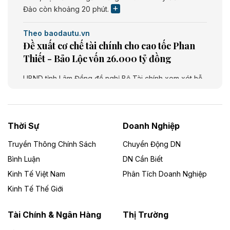
Đảo còn khoảng 20 phút.
Theo baodautu.vn
Đề xuất cơ chế tài chính cho cao tốc Phan
Thiết - Bảo Lộc vốn 26.000 tỷ đồng
UBND tỉnh Lâm Đồng đề nghị Bộ Tài chính xem xét hỗ
trợ khoảng 10.000 tỷ đồng từ ngân sách Trung ương
giai đoạn 2026 - 2030 để đầu tư cao tốc Phan Thiết -
Bảo Lộc, thuộc tuyến Phan Thiết - Bảo Lộc - Gia Nghĩa
- Bu Prăng. Dự án dài khoảng 73,49 km, tổng mức đầu
Thời Sự
Doanh Nghiệp
tư dự kiến 26.000 tỷ đồng.
Truyền Thông Chính Sách
Chuyển Động DN
Theo baodautu.vn
Bình Luận
DN Cần Biết
Cà Mau chấp thuận chủ trương đầu tư Dự
Kinh Tế Việt Nam
Phân Tích Doanh Nghiệp
án khu chợ và nhà ở nông thôn vốn 563 tỷ
Kinh Tế Thế Giới
đồng
Tài Chính & Ngân Hàng
Thị Trường
UBND tỉnh Cà Mau chấp thuận chủ trương đầu tư Dự
án khu chợ và nhà ở nông thôn xã Hồ Thị Kỷ theo hình