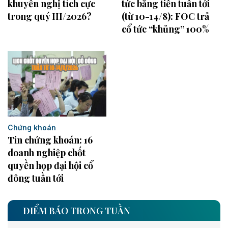
khuyến nghị tích cực
tức bằng tiền tuần tới
trong quý III/2026?
(từ 10-14/8): FOC trả
cổ tức “khủng” 100%
Chứng khoán
Tin chứng khoán: 16
doanh nghiệp chốt
quyền họp đại hội cổ
đông tuần tới
ĐIỂM BÁO TRONG TUẦN