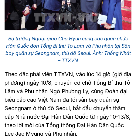
Bộ trưởng Ngoại giao Cho Hyun cùng các quan chức
Hàn Quốc đón Tổng Bí thư Tô Lâm và Phu nhân tại Sân
bay quân sự Seongnam, thủ đô Seoul. Ảnh: Thống Nhất
– TTXVN
Theo đặc phái viên TTXVN, vào lúc 14 giờ (giờ địa
phương) ngày 10/8, chuyên cơ chở Tổng Bí thư Tô
Lâm và Phu nhân Ngô Phương Ly, cùng Đoàn đại
biểu cấp cao Việt Nam đã tới sân bay quân sự
Seongnam ở thủ đô Seoul, bắt đầu chuyến thăm
cấp Nhà nước Đại Hàn Dân Quốc từ ngày 10-13/8,
theo lời mời của Tổng thống Đại Hàn Dân Quốc
Lee Jae Myung và Phu nhân.