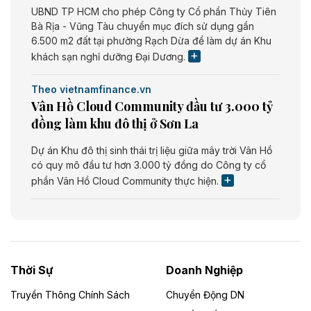
UBND TP HCM cho phép Công ty Cổ phần Thủy Tiên
Bà Rịa - Vũng Tàu chuyển mục đích sử dụng gần
6.500 m2 đất tại phường Rạch Dừa để làm dự án Khu
khách sạn nghỉ dưỡng Đại Dương.
Theo vietnamfinance.vn
Vân Hồ Cloud Community đầu tư 3.000 tỷ
đồng làm khu đô thị ở Sơn La
Dự án Khu đô thị sinh thái trị liệu giữa mây trời Vân Hồ
có quy mô đầu tư hơn 3.000 tỷ đồng do Công ty cổ
phần Vân Hồ Cloud Community thực hiện.
Theo vietnamfinance.vn
Năng lượng môi trường Bắc Giang đầu tư
nhà máy điện rác 1.866 tỷ đồng
Thời Sự
Doanh Nghiệp
Dự án Nhà máy xử lý rác và phát điện Bắc Giang do
Công ty TNHH Năng lượng môi trường Bắc Giang làm
Truyền Thông Chính Sách
Chuyển Động DN
chủ đầu tư, có tổng mức đầu tư 1.866 tỷ đồng.