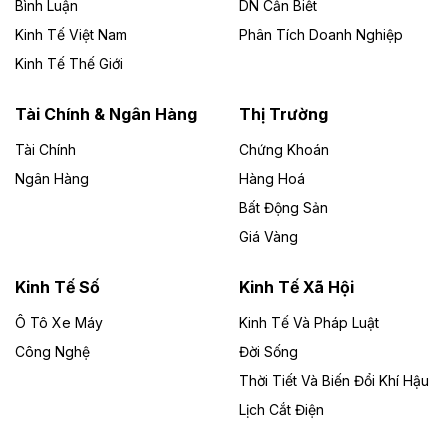
Bình Luận
DN Cần Biết
Kinh Tế Việt Nam
Phân Tích Doanh Nghiệp
Theo vietnamfinance.vn
Đức Long Gia Lai mở rộng ‘hệ sinh thái’
Kinh Tế Thế Giới
năng lượng với loạt dự án nghìn tỷ ở Gia
Lai
Tài Chính & Ngân Hàng
Thị Trường
Tài Chính
Chứng Khoán
Bốn doanh nghiệp có sự góp vốn của Công ty Cổ
phần Tập đoàn Đức Long Gia Lai (HoSE: DLG) được
Ngân Hàng
Hàng Hoá
chấp thuận đầu tư 4 dự án điện gió và điện mặt trời tại
Bất Động Sản
Gia Lai với tổng vốn hơn 4.750 tỷ đồng.
Giá Vàng
Theo vnexpress.net
Đồng Nai cho thuê gần 59 ha đất làm khu
Kinh Tế Số
Kinh Tế Xã Hội
công nghiệp ở Long Thành
Ô Tô Xe Máy
Kinh Tế Và Pháp Luật
Công Nghệ
UBND TP Đồng Nai cho Công ty Amata thuê gần 59 ha
Đời Sống
đất để đầu tư khu công nghiệp công nghệ cao Long
Thời Tiết Và Biến Đổi Khí Hậu
Thành, thời hạn đến 2065.
Lịch Cắt Điện
Theo baodautu.vn