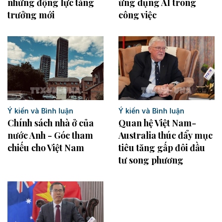
những động lực tăng
ứng dụng AI trong
trưởng mới
công việc
Ý kiến và Bình luận
Ý kiến và Bình luận
Chính sách nhà ở của
Quan hệ Việt Nam-
nước Anh - Góc tham
Australia thúc đẩy mục
chiếu cho Việt Nam
tiêu tăng gấp đôi đầu
tư song phương