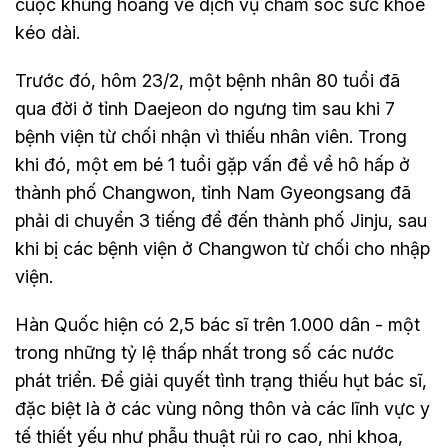
cuộc khủng hoảng về dịch vụ chăm sóc sức khỏe
kéo dài.
Trước đó, hôm 23/2, một bệnh nhân 80 tuổi đã
qua đời ở tỉnh Daejeon do ngưng tim sau khi 7
bệnh viện từ chối nhận vì thiếu nhân viên. Trong
khi đó, một em bé 1 tuổi gặp vấn đề về hô hấp ở
thành phố Changwon, tỉnh Nam Gyeongsang đã
phải di chuyển 3 tiếng để đến thành phố Jinju, sau
khi bị các bệnh viện ở Changwon từ chối cho nhập
viện.
Hàn Quốc hiện có 2,5 bác sĩ trên 1.000 dân - một
trong những tỷ lệ thấp nhất trong số các nước
phát triển. Để giải quyết tình trạng thiếu hụt bác sĩ,
đặc biệt là ở các vùng nông thôn và các lĩnh vực y
tế thiết yếu như phẫu thuật rủi ro cao, nhi khoa,