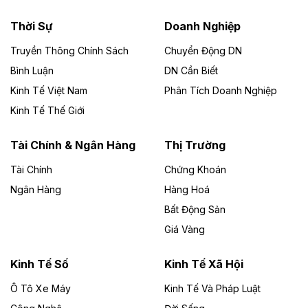
nhà máy điện rác 1.866 tỷ đồng
Thời Sự
Doanh Nghiệp
Dự án Nhà máy xử lý rác và phát điện Bắc Giang do
Công ty TNHH Năng lượng môi trường Bắc Giang làm
Truyền Thông Chính Sách
Chuyển Động DN
chủ đầu tư, có tổng mức đầu tư 1.866 tỷ đồng.
Bình Luận
DN Cần Biết
Kinh Tế Việt Nam
Phân Tích Doanh Nghiệp
Theo vietnamfinance.vn
Đức Long Gia Lai mở rộng ‘hệ sinh thái’
Kinh Tế Thế Giới
năng lượng với loạt dự án nghìn tỷ ở Gia
Lai
Tài Chính & Ngân Hàng
Thị Trường
Tài Chính
Chứng Khoán
Bốn doanh nghiệp có sự góp vốn của Công ty Cổ
phần Tập đoàn Đức Long Gia Lai (HoSE: DLG) được
Ngân Hàng
Hàng Hoá
chấp thuận đầu tư 4 dự án điện gió và điện mặt trời tại
Bất Động Sản
Gia Lai với tổng vốn hơn 4.750 tỷ đồng.
Giá Vàng
Theo vnexpress.net
Đồng Nai cho thuê gần 59 ha đất làm khu
Kinh Tế Số
Kinh Tế Xã Hội
công nghiệp ở Long Thành
Ô Tô Xe Máy
Kinh Tế Và Pháp Luật