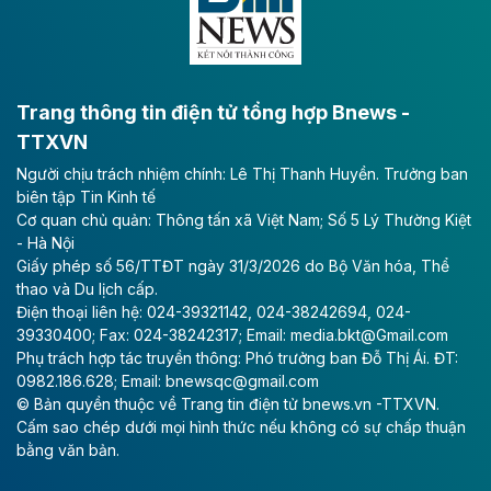
bằng sông Hồng.
Theo baodautu.vn
ACV rót gần 40 ngàn tỷ đồng vào sân bay
Long Thành
Trang thông tin điện tử tổng hợp Bnews -
TTXVN
Tổng công ty Cảng hàng không Việt Nam - CTCP
Người chịu trách nhiệm chính: Lê Thị Thanh Huyền. Trưởng ban
(ACV) vừa lập kỷ lục mới về lợi nhuận trong quý
biên tập Tin Kinh tế
II/2026.
Cơ quan chủ quản: Thông tấn xã Việt Nam; Số 5 Lý Thường Kiệt
- Hà Nội
Theo baodautu.vn
Giấy phép số 56/TTĐT ngày 31/3/2026 do Bộ Văn hóa, Thể
Vinaconex lập đỉnh doanh thu
thao và Du lịch cấp.
Điện thoại liên hệ: 024-39321142, 024-38242694, 024-
Tổng CTCP Xuất nhập khẩu và Xây dựng Việt Nam
39330400; Fax: 024-38242317; Email: media.bkt@Gmail.com
(Vinaconex) đã khép lại nửa đầu năm với doanh thu
Phụ trách hợp tác truyền thông: Phó trưởng ban Đỗ Thị Ái. ĐT:
thuần gần 7.268 tỷ đồng, tăng 4% so với cùng kỳ và
0982.186.628; Email: bnewsqc@gmail.com
cũng là mức cao nhất lịch sử hoạt động của doanh
© Bản quyền thuộc về Trang tin điện tử bnews.vn -TTXVN.
nghiệp.
Cấm sao chép dưới mọi hình thức nếu không có sự chấp thuận
bằng văn bản.