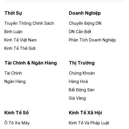
nhà máy điện rác 1.866 tỷ đồng
Thời Sự
Doanh Nghiệp
Dự án Nhà máy xử lý rác và phát điện Bắc Giang do
Công ty TNHH Năng lượng môi trường Bắc Giang làm
Truyền Thông Chính Sách
Chuyển Động DN
chủ đầu tư, có tổng mức đầu tư 1.866 tỷ đồng.
Bình Luận
DN Cần Biết
Kinh Tế Việt Nam
Phân Tích Doanh Nghiệp
Theo vietnamfinance.vn
Đức Long Gia Lai mở rộng ‘hệ sinh thái’
Kinh Tế Thế Giới
năng lượng với loạt dự án nghìn tỷ ở Gia
Lai
Tài Chính & Ngân Hàng
Thị Trường
Tài Chính
Chứng Khoán
Bốn doanh nghiệp có sự góp vốn của Công ty Cổ
phần Tập đoàn Đức Long Gia Lai (HoSE: DLG) được
Ngân Hàng
Hàng Hoá
chấp thuận đầu tư 4 dự án điện gió và điện mặt trời tại
Bất Động Sản
Gia Lai với tổng vốn hơn 4.750 tỷ đồng.
Giá Vàng
Theo vnexpress.net
Đồng Nai cho thuê gần 59 ha đất làm khu
Kinh Tế Số
Kinh Tế Xã Hội
công nghiệp ở Long Thành
Ô Tô Xe Máy
Kinh Tế Và Pháp Luật