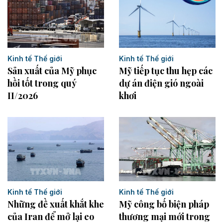
Kinh tế Thế giới
Kinh tế Thế giới
Sản xuất của Mỹ phục
Mỹ tiếp tục thu hẹp các
hồi tốt trong quý
dự án điện gió ngoài
II/2026
khơi
Kinh tế Thế giới
Kinh tế Thế giới
Những đề xuất khắt khe
Mỹ công bố biện pháp
của Iran để mở lại eo
thương mại mới trong