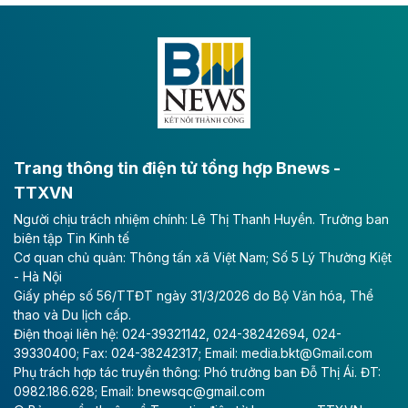
Dự án đầu tư tuyến cao tốc CT.11, đoạn Liêm Tuyền -
Đông A dài khoảng 25,1 km được kỳ vọng sẽ tạo động
lực phát triển kinh tế - xã hội khu vực phía Nam đồng
bằng sông Hồng.
Theo baodautu.vn
ACV rót gần 40 ngàn tỷ đồng vào sân bay
Long Thành
Trang thông tin điện tử tổng hợp Bnews -
TTXVN
Tổng công ty Cảng hàng không Việt Nam - CTCP
Người chịu trách nhiệm chính: Lê Thị Thanh Huyền. Trưởng ban
(ACV) vừa lập kỷ lục mới về lợi nhuận trong quý
biên tập Tin Kinh tế
II/2026.
Cơ quan chủ quản: Thông tấn xã Việt Nam; Số 5 Lý Thường Kiệt
- Hà Nội
Theo baodautu.vn
Giấy phép số 56/TTĐT ngày 31/3/2026 do Bộ Văn hóa, Thể
Vinaconex lập đỉnh doanh thu
thao và Du lịch cấp.
Điện thoại liên hệ: 024-39321142, 024-38242694, 024-
Tổng CTCP Xuất nhập khẩu và Xây dựng Việt Nam
39330400; Fax: 024-38242317; Email: media.bkt@Gmail.com
(Vinaconex) đã khép lại nửa đầu năm với doanh thu
Phụ trách hợp tác truyền thông: Phó trưởng ban Đỗ Thị Ái. ĐT:
thuần gần 7.268 tỷ đồng, tăng 4% so với cùng kỳ và
0982.186.628; Email: bnewsqc@gmail.com
cũng là mức cao nhất lịch sử hoạt động của doanh