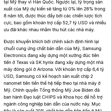
tại Mỹ thay vì Hàn Quốc. Ngược lại, tỷ trọng sản
xuất của Mỹ dự kiến sẽ tăng từ 0% lên 28% trong
8 năm tới, được thúc đẩy bởi các chiến lược tích
cực, bao gồm khoản trợ cấp 52,7 tỷ USD và nhiều
ưu đãi khác nhau nhằm thu hút các nhà máy.
Được khuyến khích bởi chính sách định hình lại
chuỗi cung ứng chất bán dẫn của Mỹ, Samsung
Electronics đang xây dựng một xưởng đúc tiên
tiến ở Texas và SK hynix đang xây dựng một nhà
máy đóng gói ở Arizona. Với khoản trợ cấp 6,4 tỷ
USD, Samsung có kế hoạch sản xuất chip 2
nanomet tiên tiến thế hệ tiếp theo tại nhà máy ở
Mỹ. Chính quyền Tổng thống Mỹ Joe Biden đã
ban hành Đạo luật CHIPS và Khoa học để hỗ trợ
ngành công nghiệp bán dẫn của nước này. Mục
tiêu là sản xuất 20% chất bán dẫn tiên tiến ở Mỹ