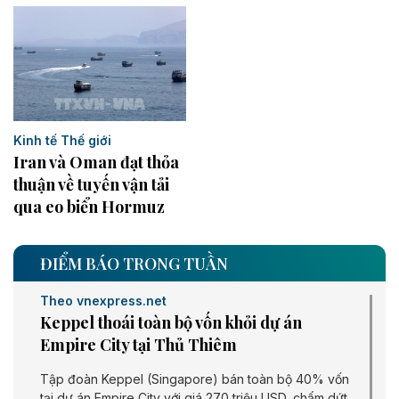
Kinh tế Thế giới
Iran và Oman đạt thỏa
thuận về tuyến vận tải
qua eo biển Hormuz
ĐIỂM BÁO TRONG TUẦN
Theo vnexpress.net
Keppel thoái toàn bộ vốn khỏi dự án
Empire City tại Thủ Thiêm
Tập đoàn Keppel (Singapore) bán toàn bộ 40% vốn
tại dự án Empire City với giá 270 triệu USD, chấm dứt