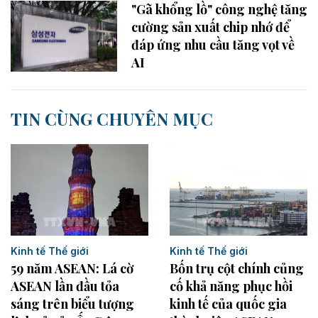
"Gã khổng lồ" công nghệ tăng
cường sản xuất chip nhớ để
đáp ứng nhu cầu tăng vọt về
AI
TIN CÙNG CHUYÊN MỤC
Kinh tế Thế giới
Kinh tế Thế giới
Bốn trụ cột chính củng
59 năm ASEAN: Lá cờ
cố khả năng phục hồi
ASEAN lần đầu tỏa
kinh tế của quốc gia
sáng trên biểu tượng