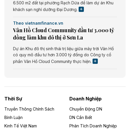
6.500 m2 đất tại phường Rạch Dừa để làm dự án Khu
khách sạn nghỉ dưỡng Đại Dương.
Theo vietnamfinance.vn
Vân Hồ Cloud Community đầu tư 3.000 tỷ
đồng làm khu đô thị ở Sơn La
Dự án Khu đô thị sinh thái trị liệu giữa mây trời Vân Hồ
có quy mô đầu tư hơn 3.000 tỷ đồng do Công ty cổ
phần Vân Hồ Cloud Community thực hiện.
Theo vietnamfinance.vn
Năng lượng môi trường Bắc Giang đầu tư
nhà máy điện rác 1.866 tỷ đồng
Thời Sự
Doanh Nghiệp
Dự án Nhà máy xử lý rác và phát điện Bắc Giang do
Công ty TNHH Năng lượng môi trường Bắc Giang làm
Truyền Thông Chính Sách
Chuyển Động DN
chủ đầu tư, có tổng mức đầu tư 1.866 tỷ đồng.
Bình Luận
DN Cần Biết
Kinh Tế Việt Nam
Phân Tích Doanh Nghiệp
Theo vietnamfinance.vn