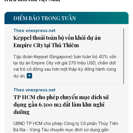
ĐIỂM BÁO TRONG TUẦN
Theo vnexpress.net
Keppel thoái toàn bộ vốn khỏi dự án
Empire City tại Thủ Thiêm
Tập đoàn Keppel (Singapore) bán toàn bộ 40% vốn
tại dự án Empire City với giá 270 triệu USD, chấm dứt
vai trò cổ đông sau hơn một thập kỷ đồng hành cùng
dự án.
Theo vnexpress.net
TP HCM cho phép chuyển mục đích sử
dụng gần 6.500 m2 đất làm khu nghỉ
dưỡng
UBND TP HCM cho phép Công ty Cổ phần Thủy Tiên
Bà Rịa - Vũng Tàu chuyển mục đích sử dụng gần