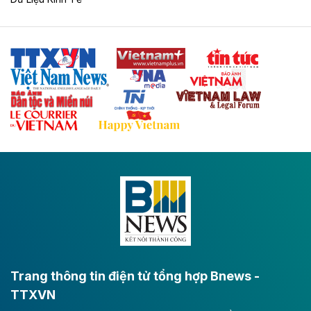
Tuyến cao tốc Thái Nguyên - Lạng Sơn khi hình thành
sẽ trở thành trục giao thông chiến lược, kết nối tỉnh
Thái Nguyên và các tỉnh trung du, miền núi phía Bắc
với hệ thống cửa khẩu quốc tế tại Lạng Sơn.
Theo baodautu.vn
Đề xuất đầu tư 11.500 tỷ đồng xây dựng cao
tốc CT.11 qua Ninh Bình
Dự án đầu tư tuyến cao tốc CT.11, đoạn Liêm Tuyền -
Đông A dài khoảng 25,1 km được kỳ vọng sẽ tạo động
lực phát triển kinh tế - xã hội khu vực phía Nam đồng
bằng sông Hồng.
Theo baodautu.vn
ACV rót gần 40 ngàn tỷ đồng vào sân bay
Long Thành
Trang thông tin điện tử tổng hợp Bnews -
TTXVN
Tổng công ty Cảng hàng không Việt Nam - CTCP