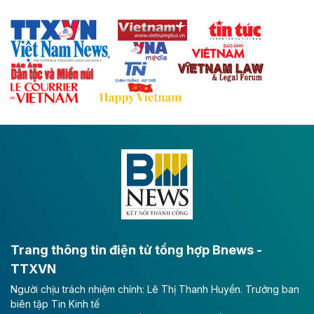
sẽ trở thành trục giao thông chiến lược, kết nối tỉnh
Thái Nguyên và các tỉnh trung du, miền núi phía Bắc
với hệ thống cửa khẩu quốc tế tại Lạng Sơn.
Theo baodautu.vn
Đề xuất đầu tư 11.500 tỷ đồng xây dựng cao
tốc CT.11 qua Ninh Bình
Dự án đầu tư tuyến cao tốc CT.11, đoạn Liêm Tuyền -
Đông A dài khoảng 25,1 km được kỳ vọng sẽ tạo động
lực phát triển kinh tế - xã hội khu vực phía Nam đồng
bằng sông Hồng.
Theo baodautu.vn
ACV rót gần 40 ngàn tỷ đồng vào sân bay
Long Thành
Trang thông tin điện tử tổng hợp Bnews -
TTXVN
Tổng công ty Cảng hàng không Việt Nam - CTCP
Người chịu trách nhiệm chính: Lê Thị Thanh Huyền. Trưởng ban
(ACV) vừa lập kỷ lục mới về lợi nhuận trong quý
biên tập Tin Kinh tế
II/2026.