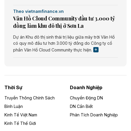
Theo vietnamfinance.vn
Vân Hồ Cloud Community đầu tư 3.000 tỷ
đồng làm khu đô thị ở Sơn La
Dự án Khu đô thị sinh thái trị liệu giữa mây trời Vân Hồ
có quy mô đầu tư hơn 3.000 tỷ đồng do Công ty cổ
phần Vân Hồ Cloud Community thực hiện.
Theo vietnamfinance.vn
Năng lượng môi trường Bắc Giang đầu tư
nhà máy điện rác 1.866 tỷ đồng
Thời Sự
Doanh Nghiệp
Dự án Nhà máy xử lý rác và phát điện Bắc Giang do
Công ty TNHH Năng lượng môi trường Bắc Giang làm
Truyền Thông Chính Sách
Chuyển Động DN
chủ đầu tư, có tổng mức đầu tư 1.866 tỷ đồng.
Bình Luận
DN Cần Biết
Kinh Tế Việt Nam
Phân Tích Doanh Nghiệp
Theo vietnamfinance.vn
Đức Long Gia Lai mở rộng ‘hệ sinh thái’
Kinh Tế Thế Giới
năng lượng với loạt dự án nghìn tỷ ở Gia