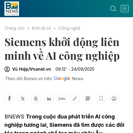
Trang chủ
Kinh tế số
Công nghệ
Siemens khởi động liên
minh về AI công nghiệp
Vũ Hiệp/Vnanet.vn
09:12' - 24/09/2025
Zalo
BNEWS
Trong cuộc đua phát triển AI công
nghiệp tương lai, Siemens đã tìm được các đối