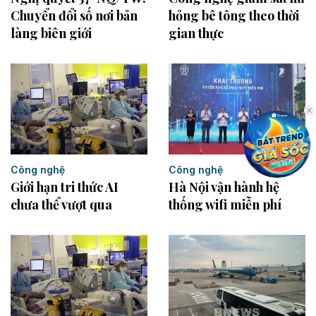
Chuyển đổi số nơi bản
hỏng bê tông theo thời
làng biên giới
gian thực
Công nghệ
Công nghệ
Giới hạn tri thức AI
Hà Nội vận hành hệ
chưa thể vượt qua
thống wifi miễn phí