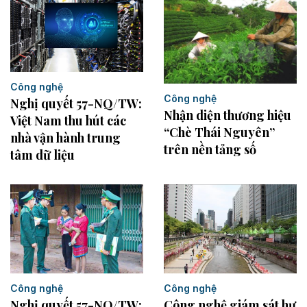
Công nghệ
Công nghệ
Nghị quyết 57-NQ/TW:
Nhận diện thương hiệu
Việt Nam thu hút các
“Chè Thái Nguyên”
nhà vận hành trung
trên nền tảng số
tâm dữ liệu
Công nghệ
Công nghệ
Nghị quyết 57-NQ/TW:
Công nghệ giám sát hư