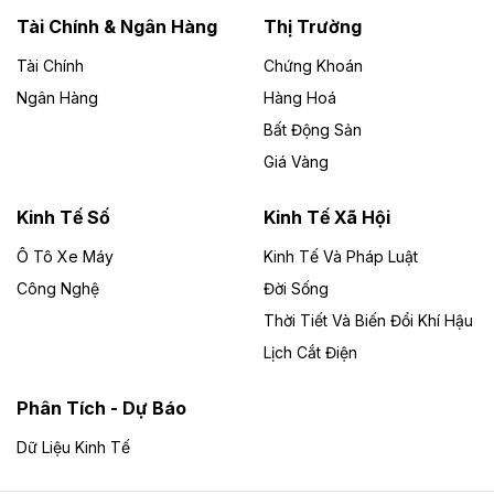
Lai
Tài Chính & Ngân Hàng
Thị Trường
Tài Chính
Chứng Khoán
Bốn doanh nghiệp có sự góp vốn của Công ty Cổ
phần Tập đoàn Đức Long Gia Lai (HoSE: DLG) được
Ngân Hàng
Hàng Hoá
chấp thuận đầu tư 4 dự án điện gió và điện mặt trời tại
Bất Động Sản
Gia Lai với tổng vốn hơn 4.750 tỷ đồng.
Giá Vàng
Theo vnexpress.net
Đồng Nai cho thuê gần 59 ha đất làm khu
Kinh Tế Số
Kinh Tế Xã Hội
công nghiệp ở Long Thành
Ô Tô Xe Máy
Kinh Tế Và Pháp Luật
Công Nghệ
UBND TP Đồng Nai cho Công ty Amata thuê gần 59 ha
Đời Sống
đất để đầu tư khu công nghiệp công nghệ cao Long
Thời Tiết Và Biến Đổi Khí Hậu
Thành, thời hạn đến 2065.
Lịch Cắt Điện
Theo baodautu.vn
Phân Tích - Dự Báo
Đề xuất hỗ trợ 20.000 tỷ đồng làm cao tốc
Thái Nguyên - Lạng Sơn
Dữ Liệu Kinh Tế
Tuyến cao tốc Thái Nguyên - Lạng Sơn khi hình thành