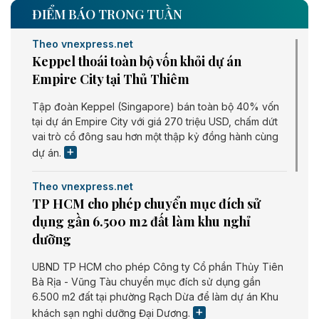
ĐIỂM BÁO TRONG TUẦN
Theo vnexpress.net
Keppel thoái toàn bộ vốn khỏi dự án
Empire City tại Thủ Thiêm
Tập đoàn Keppel (Singapore) bán toàn bộ 40% vốn
tại dự án Empire City với giá 270 triệu USD, chấm dứt
vai trò cổ đông sau hơn một thập kỷ đồng hành cùng
dự án.
Theo vnexpress.net
TP HCM cho phép chuyển mục đích sử
dụng gần 6.500 m2 đất làm khu nghỉ
dưỡng
UBND TP HCM cho phép Công ty Cổ phần Thủy Tiên
Bà Rịa - Vũng Tàu chuyển mục đích sử dụng gần
6.500 m2 đất tại phường Rạch Dừa để làm dự án Khu
khách sạn nghỉ dưỡng Đại Dương.