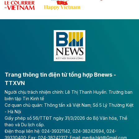
Đề xuất đầu tư 11.500 tỷ đồng xây dựng cao
tốc CT.11 qua Ninh Bình
Dự án đầu tư tuyến cao tốc CT.11, đoạn Liêm Tuyền -
Đông A dài khoảng 25,1 km được kỳ vọng sẽ tạo động
lực phát triển kinh tế - xã hội khu vực phía Nam đồng
bằng sông Hồng.
Theo baodautu.vn
ACV rót gần 40 ngàn tỷ đồng vào sân bay
Long Thành
Trang thông tin điện tử tổng hợp Bnews -
TTXVN
Tổng công ty Cảng hàng không Việt Nam - CTCP
Người chịu trách nhiệm chính: Lê Thị Thanh Huyền. Trưởng ban
(ACV) vừa lập kỷ lục mới về lợi nhuận trong quý
biên tập Tin Kinh tế
II/2026.
Cơ quan chủ quản: Thông tấn xã Việt Nam; Số 5 Lý Thường Kiệt
- Hà Nội
Theo baodautu.vn
Giấy phép số 56/TTĐT ngày 31/3/2026 do Bộ Văn hóa, Thể
Vinaconex lập đỉnh doanh thu
thao và Du lịch cấp.
Điện thoại liên hệ: 024-39321142, 024-38242694, 024-
Tổng CTCP Xuất nhập khẩu và Xây dựng Việt Nam
39330400; Fax: 024-38242317; Email: media.bkt@Gmail.com