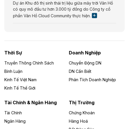
Dự án Khu đô thị sinh thái trị liệu giữa mây trời Vân Hồ
có quy mô đầu tư hơn 3.000 tỷ đồng do Công ty cổ
phần Vân Hồ Cloud Community thực hiện.
Theo vietnamfinance.vn
Năng lượng môi trường Bắc Giang đầu tư
nhà máy điện rác 1.866 tỷ đồng
Thời Sự
Doanh Nghiệp
Dự án Nhà máy xử lý rác và phát điện Bắc Giang do
Công ty TNHH Năng lượng môi trường Bắc Giang làm
Truyền Thông Chính Sách
Chuyển Động DN
chủ đầu tư, có tổng mức đầu tư 1.866 tỷ đồng.
Bình Luận
DN Cần Biết
Kinh Tế Việt Nam
Phân Tích Doanh Nghiệp
Theo vietnamfinance.vn
Đức Long Gia Lai mở rộng ‘hệ sinh thái’
Kinh Tế Thế Giới
năng lượng với loạt dự án nghìn tỷ ở Gia
Lai
Tài Chính & Ngân Hàng
Thị Trường
Tài Chính
Chứng Khoán
Bốn doanh nghiệp có sự góp vốn của Công ty Cổ
phần Tập đoàn Đức Long Gia Lai (HoSE: DLG) được
Ngân Hàng
Hàng Hoá
chấp thuận đầu tư 4 dự án điện gió và điện mặt trời tại