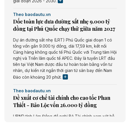
giai đoạn 2026 - 2030.
Theo baodautu.vn
Dốc toàn lực đưa đường sắt nhẹ 9.000 tỷ
đồng tại Phú Quốc chạy thử giữa năm 2027
Dự án đường sắt nhẹ (LRT) Phú Quốc giai đoạn 1 có
tổng vốn gần 9.000 tỷ đồng, dài 17,59 km, kết nối
Cảng hàng không quốc tế Phú Quốc với Trung tâm Hội
nghị và Triển lãm quốc tế APEC. Đây là tuyến LRT đầu
tiên tại Việt Nam được đầu tư hoàn toàn bằng vốn tư
nhân, dự kiến rút ngắn thời gian từ sân bay đến Nam
Đảo còn khoảng 20 phút.
Theo baodautu.vn
Đề xuất cơ chế tài chính cho cao tốc Phan
Thiết - Bảo Lộc vốn 26.000 tỷ đồng
UBND tỉnh Lâm Đồng đề nghị Bộ Tài chính xem xét hỗ
trợ khoảng 10.000 tỷ đồng từ ngân sách Trung ương
giai đoạn 2026 - 2030 để đầu tư cao tốc Phan Thiết -