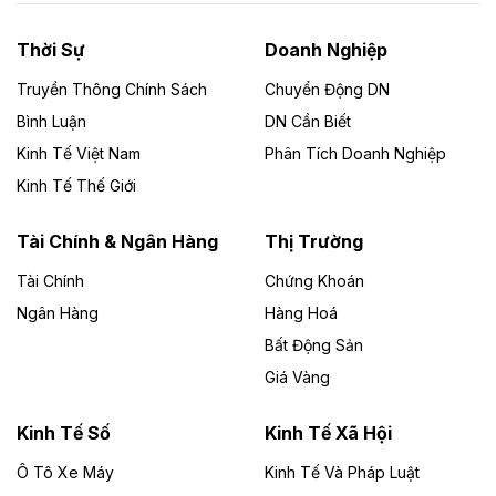
Bảo Lộc, thuộc tuyến Phan Thiết - Bảo Lộc - Gia Nghĩa
- Bu Prăng. Dự án dài khoảng 73,49 km, tổng mức đầu
Thời Sự
Doanh Nghiệp
tư dự kiến 26.000 tỷ đồng.
Truyền Thông Chính Sách
Chuyển Động DN
Theo baodautu.vn
Bình Luận
DN Cần Biết
Cà Mau chấp thuận chủ trương đầu tư Dự
Kinh Tế Việt Nam
Phân Tích Doanh Nghiệp
án khu chợ và nhà ở nông thôn vốn 563 tỷ
Kinh Tế Thế Giới
đồng
Tài Chính & Ngân Hàng
Thị Trường
UBND tỉnh Cà Mau chấp thuận chủ trương đầu tư Dự
án khu chợ và nhà ở nông thôn xã Hồ Thị Kỷ theo hình
Tài Chính
Chứng Khoán
thức đấu thầu lựa chọn nhà đầu tư. Dự án rộng 30,745
Ngân Hàng
ha, quy mô dân số khoảng 5.000 người, nhằm hình
Hàng Hoá
thành khu thương mại, chợ và khu nhà ở nông thôn với
Bất Động Sản
hạ tầng kỹ thuật, xã hội đồng bộ.
Giá Vàng
Theo baodautu.vn
Kinh Tế Số
Kinh Tế Xã Hội
Đà Nẵng thu hút thêm 116.000 tỷ đồng vốn
đầu tư trong nước
Ô Tô Xe Máy
Kinh Tế Và Pháp Luật