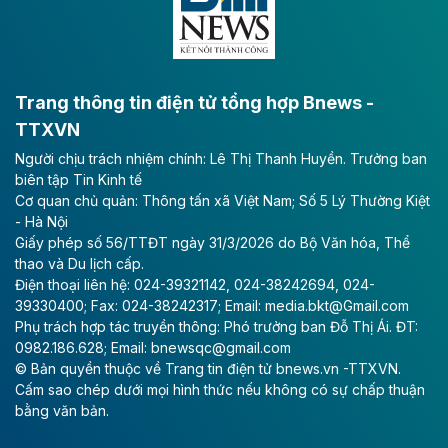
Tập đoàn Keppel (Singapore) bán toàn bộ 40% vốn
tại dự án Empire City với giá 270 triệu USD, chấm dứt
vai trò cổ đông sau hơn một thập kỷ đồng hành cùng
dự án.
Trang thông tin điện tử tổng hợp Bnews -
TTXVN
Theo vnexpress.net
Người chịu trách nhiệm chính: Lê Thị Thanh Huyền. Trưởng ban
TP HCM cho phép chuyển mục đích sử
biên tập Tin Kinh tế
dụng gần 6.500 m2 đất làm khu nghỉ
Cơ quan chủ quản: Thông tấn xã Việt Nam; Số 5 Lý Thường Kiệt
dưỡng
- Hà Nội
Giấy phép số 56/TTĐT ngày 31/3/2026 do Bộ Văn hóa, Thể
UBND TP HCM cho phép Công ty Cổ phần Thủy Tiên
thao và Du lịch cấp.
Bà Rịa - Vũng Tàu chuyển mục đích sử dụng gần
Điện thoại liên hệ: 024-39321142, 024-38242694, 024-
6.500 m2 đất tại phường Rạch Dừa để làm dự án Khu
39330400; Fax: 024-38242317; Email: media.bkt@Gmail.com
khách sạn nghỉ dưỡng Đại Dương.
Phụ trách hợp tác truyền thông: Phó trưởng ban Đỗ Thị Ái. ĐT:
0982.186.628; Email: bnewsqc@gmail.com
Theo vietnamfinance.vn
© Bản quyền thuộc về Trang tin điện tử bnews.vn -TTXVN.
Vân Hồ Cloud Community đầu tư 3.000 tỷ
Cấm sao chép dưới mọi hình thức nếu không có sự chấp thuận
bằng văn bản.
đồng làm khu đô thị ở Sơn La