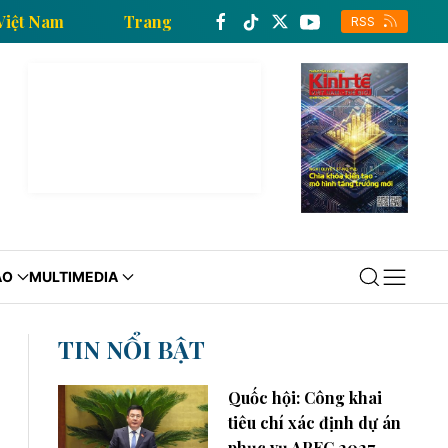
của Thông tấn xã Việt Nam
Trang thông tin kinh tế c
RSS
ÁO
MULTIMEDIA
TIN NỔI BẬT
Quốc hội: Công khai
tiêu chí xác định dự án
phục vụ APEC 2027