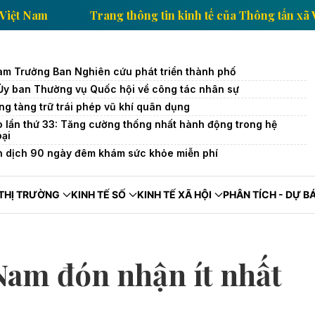
của Thông tấn xã Việt Nam
Trang thông tin kinh tế 
àm Trưởng Ban Nghiên cứu phát triển thành phố
 Ủy ban Thường vụ Quốc hội về công tác nhân sự
ng tàng trữ trái phép vũ khí quân dụng
o lần thứ 33: Tăng cường thống nhất hành động trong hệ
oại
n dịch 90 ngày đêm khám sức khỏe miễn phí
THỊ TRƯỜNG
KINH TẾ SỐ
KINH TẾ XÃ HỘI
PHÂN TÍCH - DỰ B
 Nam đón nhận ít nhất