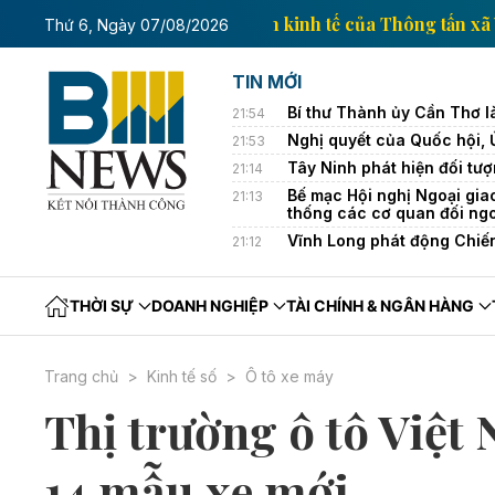
Trang thông tin kinh tế 
Thứ 6, Ngày 07/08/2026
TIN MỚI
Bí thư Thành ủy Cần Thơ l
21:54
Nghị quyết của Quốc hội,
21:53
Tây Ninh phát hiện đối tượ
21:14
Bế mạc Hội nghị Ngoại gia
21:13
thống các cơ quan đối ng
Vĩnh Long phát động Chiế
21:12
THỜI SỰ
DOANH NGHIỆP
TÀI CHÍNH & NGÂN HÀNG
Trang chủ
Kinh tế số
Ô tô xe máy
Thị trường ô tô Việt
14 mẫu xe mới