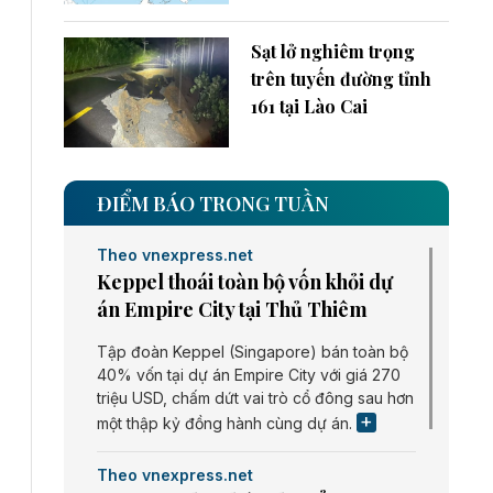
Sạt lở nghiêm trọng
trên tuyến đường tỉnh
161 tại Lào Cai
ĐIỂM BÁO TRONG TUẦN
Theo vnexpress.net
Keppel thoái toàn bộ vốn khỏi dự
án Empire City tại Thủ Thiêm
Tập đoàn Keppel (Singapore) bán toàn bộ
40% vốn tại dự án Empire City với giá 270
triệu USD, chấm dứt vai trò cổ đông sau hơn
một thập kỷ đồng hành cùng dự án.
Theo vnexpress.net