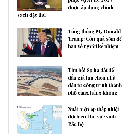
được áp dụng chính
sách đặc thù
Tổng thống Mỹ Donald
Trump: Còn quá sớm để
bàn về người kế nhiệm
Thu hồi 89 ha đất để
đấu giá lựa chọn nhà
đầu tư công trình thành
phố cảng hàng không
Xuất hiện áp thấp nhiệt
đới trên khu vực vịnh
Bắc Bộ