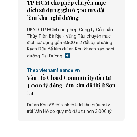
TP HCM cho phép chuyển mục
đích sử dụng gần 6.500 m2 đất
làm khu nghỉ dưỡng
UBND TP HCM cho phép Công ty Cổ phần
Thủy Tiên Bà Rịa - Vũng Tàu chuyển mục
đích sử dụng gần 6.500 m2 đất tại phường
Rạch Dừa để làm dự án Khu khách sạn nghỉ
dưỡng Đại Dương.
Theo vietnamfinance.vn
Vân Hồ Cloud Community đầu tư
3.000 tỷ đồng làm khu đô thị ở Sơn
La
Dự án Khu đô thị sinh thái trị liệu giữa mây
trời Vân Hồ có quy mô đầu tư hơn 3.000 tỷ
đồng do Công ty cổ phần Vân Hồ Cloud
Community thực hiện.