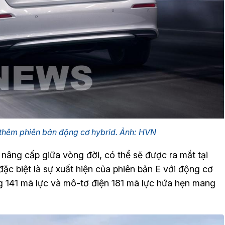
thêm phiên bản động cơ hybrid. Ảnh: HVN
 nâng cấp giữa vòng đời, có thể sẽ được ra mắt tại
ặc biệt là sự xuất hiện của phiên bản E với động cơ
g 141 mã lực và mô-tơ điện 181 mã lực hứa hẹn mang