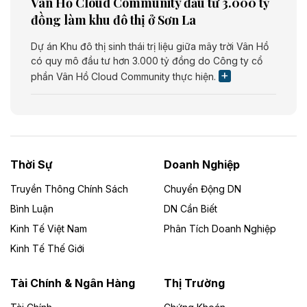
Vân Hồ Cloud Community đầu tư 3.000 tỷ
đồng làm khu đô thị ở Sơn La
Dự án Khu đô thị sinh thái trị liệu giữa mây trời Vân Hồ
có quy mô đầu tư hơn 3.000 tỷ đồng do Công ty cổ
phần Vân Hồ Cloud Community thực hiện.
Theo vietnamfinance.vn
Năng lượng môi trường Bắc Giang đầu tư
nhà máy điện rác 1.866 tỷ đồng
Thời Sự
Doanh Nghiệp
Dự án Nhà máy xử lý rác và phát điện Bắc Giang do
Công ty TNHH Năng lượng môi trường Bắc Giang làm
Truyền Thông Chính Sách
Chuyển Động DN
chủ đầu tư, có tổng mức đầu tư 1.866 tỷ đồng.
Bình Luận
DN Cần Biết
Kinh Tế Việt Nam
Phân Tích Doanh Nghiệp
Theo vietnamfinance.vn
Đức Long Gia Lai mở rộng ‘hệ sinh thái’
Kinh Tế Thế Giới
năng lượng với loạt dự án nghìn tỷ ở Gia
Lai
Tài Chính & Ngân Hàng
Thị Trường