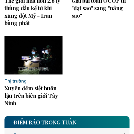
Thế giới mất hơn 2,6 tỷ
Giải bài toán OCOP từ
thùng dầu kể từ khi
"đạt sao" sang "nâng
xung đột Mỹ - Iran
sao"
bùng phát
Thị trường
Xuyên đêm siết buôn
lậu trên biên giới Tây
Ninh
ĐIỂM BÁO TRONG TUẦN