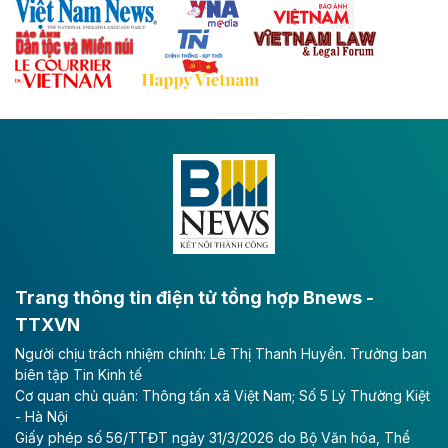
Theo baodautu.vn
Đề xuất đầu tư 11.500 tỷ đồng xây dựng cao
tốc CT.11 qua Ninh Bình
Dự án đầu tư tuyến cao tốc CT.11, đoạn Liêm Tuyền -
Đông A dài khoảng 25,1 km được kỳ vọng sẽ tạo động
lực phát triển kinh tế - xã hội khu vực phía Nam đồng
bằng sông Hồng.
Theo baodautu.vn
ACV rót gần 40 ngàn tỷ đồng vào sân bay
Long Thành
Trang thông tin điện tử tổng hợp Bnews -
TTXVN
Tổng công ty Cảng hàng không Việt Nam - CTCP
Người chịu trách nhiệm chính: Lê Thị Thanh Huyền. Trưởng ban
(ACV) vừa lập kỷ lục mới về lợi nhuận trong quý
biên tập Tin Kinh tế
II/2026.
Cơ quan chủ quản: Thông tấn xã Việt Nam; Số 5 Lý Thường Kiệt
- Hà Nội
Theo baodautu.vn
Giấy phép số 56/TTĐT ngày 31/3/2026 do Bộ Văn hóa, Thể