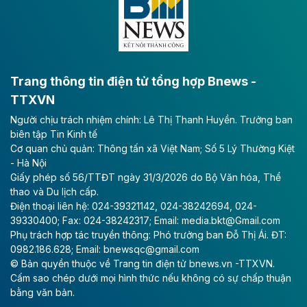
bằng sông Hồng.
Theo baodautu.vn
ACV rót gần 40 ngàn tỷ đồng vào sân bay
Long Thành
Trang thông tin điện tử tổng hợp Bnews -
TTXVN
Tổng công ty Cảng hàng không Việt Nam - CTCP
Người chịu trách nhiệm chính: Lê Thị Thanh Huyền. Trưởng ban
(ACV) vừa lập kỷ lục mới về lợi nhuận trong quý
biên tập Tin Kinh tế
II/2026.
Cơ quan chủ quản: Thông tấn xã Việt Nam; Số 5 Lý Thường Kiệt
- Hà Nội
Theo baodautu.vn
Giấy phép số 56/TTĐT ngày 31/3/2026 do Bộ Văn hóa, Thể
Vinaconex lập đỉnh doanh thu
thao và Du lịch cấp.
Điện thoại liên hệ: 024-39321142, 024-38242694, 024-
Tổng CTCP Xuất nhập khẩu và Xây dựng Việt Nam
39330400; Fax: 024-38242317; Email: media.bkt@Gmail.com
(Vinaconex) đã khép lại nửa đầu năm với doanh thu
Phụ trách hợp tác truyền thông: Phó trưởng ban Đỗ Thị Ái. ĐT:
thuần gần 7.268 tỷ đồng, tăng 4% so với cùng kỳ và
0982.186.628; Email: bnewsqc@gmail.com
cũng là mức cao nhất lịch sử hoạt động của doanh
© Bản quyền thuộc về Trang tin điện tử bnews.vn -TTXVN.
nghiệp.
Cấm sao chép dưới mọi hình thức nếu không có sự chấp thuận
bằng văn bản.