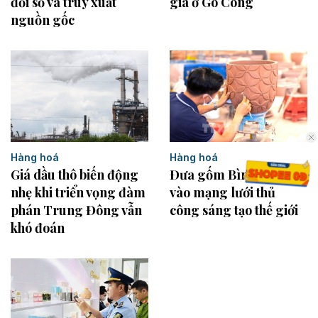
đổi số và truy xuất
giá ở Gò Công
nguồn gốc
Hàng hoá
Hàng hoá
Giá dầu thô biến động
Đưa gốm Bình Dương
nhẹ khi triển vọng đàm
vào mạng lưới thủ
phán Trung Đông vẫn
công sáng tạo thế giới
khó đoán