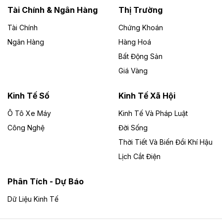
Lai
Tài Chính & Ngân Hàng
Thị Trường
Tài Chính
Chứng Khoán
Bốn doanh nghiệp có sự góp vốn của Công ty Cổ
phần Tập đoàn Đức Long Gia Lai (HoSE: DLG) được
Ngân Hàng
Hàng Hoá
chấp thuận đầu tư 4 dự án điện gió và điện mặt trời tại
Bất Động Sản
Gia Lai với tổng vốn hơn 4.750 tỷ đồng.
Giá Vàng
Theo vnexpress.net
Đồng Nai cho thuê gần 59 ha đất làm khu
Kinh Tế Số
Kinh Tế Xã Hội
công nghiệp ở Long Thành
Ô Tô Xe Máy
Kinh Tế Và Pháp Luật
Công Nghệ
UBND TP Đồng Nai cho Công ty Amata thuê gần 59 ha
Đời Sống
đất để đầu tư khu công nghiệp công nghệ cao Long
Thời Tiết Và Biến Đổi Khí Hậu
Thành, thời hạn đến 2065.
Lịch Cắt Điện
Theo baodautu.vn
Phân Tích - Dự Báo
Đề xuất hỗ trợ 20.000 tỷ đồng làm cao tốc
Thái Nguyên - Lạng Sơn
Dữ Liệu Kinh Tế
Tuyến cao tốc Thái Nguyên - Lạng Sơn khi hình thành