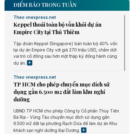
ĐIỂM BÁO TRONG TUẦN
Theo vnexpress.net
Keppel thoái toàn bộ vốn khỏi dự án
Empire City tại Thủ Thiêm
Tập đoàn Keppel (Singapore) bán toàn bộ 40% vốn
tại dự án Empire City với giá 270 triệu USD, chấm dứt
vai trò cổ đông sau hơn một thập kỷ đồng hành cùng
dự án.
Theo vnexpress.net
TP HCM cho phép chuyển mục đích sử
dụng gần 6.500 m2 đất làm khu nghỉ
dưỡng
UBND TP HCM cho phép Công ty Cổ phần Thủy Tiên
Bà Rịa - Vũng Tàu chuyển mục đích sử dụng gần
6.500 m2 đất tại phường Rạch Dừa để làm dự án Khu
khách sạn nghỉ dưỡng Đại Dương.