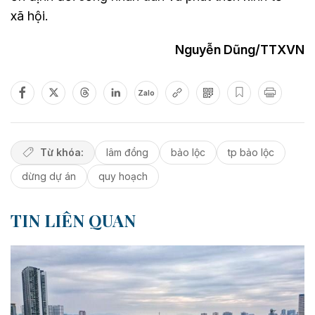
xã hội.
Nguyễn Dũng/TTXVN
Zalo
Từ khóa:
lâm đồng
bảo lộc
tp bảo lộc
dừng dự án
quy hoạch
TIN LIÊN QUAN