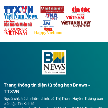
sẽ trở thành trục giao thông chiến lược, kết nối tỉnh
Thái Nguyên và các tỉnh trung du, miền núi phía Bắc
với hệ thống cửa khẩu quốc tế tại Lạng Sơn.
Theo baodautu.vn
Đề xuất đầu tư 11.500 tỷ đồng xây dựng cao
tốc CT.11 qua Ninh Bình
Dự án đầu tư tuyến cao tốc CT.11, đoạn Liêm Tuyền -
Đông A dài khoảng 25,1 km được kỳ vọng sẽ tạo động
lực phát triển kinh tế - xã hội khu vực phía Nam đồng
bằng sông Hồng.
Theo baodautu.vn
ACV rót gần 40 ngàn tỷ đồng vào sân bay
Long Thành
Trang thông tin điện tử tổng hợp Bnews -
TTXVN
Tổng công ty Cảng hàng không Việt Nam - CTCP
Người chịu trách nhiệm chính: Lê Thị Thanh Huyền. Trưởng ban
(ACV) vừa lập kỷ lục mới về lợi nhuận trong quý
biên tập Tin Kinh tế
II/2026.