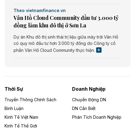
Theo vietnamfinance.vn
Vân Hồ Cloud Community đầu tư 3.000 tỷ
đồng làm khu đô thị ở Sơn La
Dự án Khu đô thị sinh thái trị liệu giữa mây trời Vân Hồ
có quy mô đầu tư hơn 3.000 tỷ đồng do Công ty cổ
phần Vân Hồ Cloud Community thực hiện.
Theo vietnamfinance.vn
Năng lượng môi trường Bắc Giang đầu tư
nhà máy điện rác 1.866 tỷ đồng
Thời Sự
Doanh Nghiệp
Dự án Nhà máy xử lý rác và phát điện Bắc Giang do
Công ty TNHH Năng lượng môi trường Bắc Giang làm
Truyền Thông Chính Sách
Chuyển Động DN
chủ đầu tư, có tổng mức đầu tư 1.866 tỷ đồng.
Bình Luận
DN Cần Biết
Kinh Tế Việt Nam
Phân Tích Doanh Nghiệp
Theo vietnamfinance.vn
Đức Long Gia Lai mở rộng ‘hệ sinh thái’
Kinh Tế Thế Giới
năng lượng với loạt dự án nghìn tỷ ở Gia